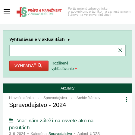
Portál určený zdravotníckym
pracovníkom, právnikom a zamestnancom
štátnych a verejných inštitúcií
Vyhľadávanie
v aktualitách
Rozšírené
VYHĽADAŤ
vyhľadávanie
Aktuality
Hlavná stránka
Spravodajstvo
Archív článkov
Spravodajstvo - 2024
Viac nám záleží na osvete ako na
pokutách
3. 6. 2024
Kategória:
Spravodajstvo
Autor/i: UDZS