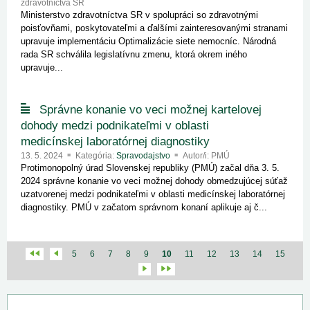
zdravotníctva SR
Ministerstvo zdravotníctva SR v spolupráci so zdravotnými
poisťovňami, poskytovateľmi a ďalšími zainteresovanými stranami
upravuje implementáciu Optimalizácie siete nemocníc. Národná
rada SR schválila legislatívnu zmenu, ktorá okrem iného
upravuje...
Správne konanie vo veci možnej kartelovej
dohody medzi podnikateľmi v oblasti
medicínskej laboratórnej diagnostiky
13. 5. 2024
Kategória:
Spravodajstvo
Autor/i: PMÚ
Protimonopolný úrad Slovenskej republiky (PMÚ) začal dňa 3. 5.
2024 správne konanie vo veci možnej dohody obmedzujúcej súťaž
uzatvorenej medzi podnikateľmi v oblasti medicínskej laboratórnej
diagnostiky. PMÚ v začatom správnom konaní aplikuje aj č...
5
6
7
8
9
10
11
12
13
14
15