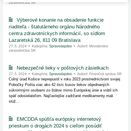
zdravotníctva SR
Výberové konanie na obsadenie funkcie
riaditeľa - štatutárneho orgánu Národného
centra zdravotníckych informácií, so sídlom
Lazaretská 26, 811 09 Bratislava
27. 5. 2024
Kategória:
Spravodajstvo
Autor/i: Ministerstvo
zdravotníctva SR
Nebezpečné lieky v poštových zásielkach
27. 5. 2024
Kategória:
Spravodajstvo
Autor/i: Finančná správa SR
Colný úrad Košice neprepustil v roku 2023 prostredníctvom svojej
Pobočky Pošta viac ako 42 tisíc kusov liekov objednaných
súkromnými osobami zo štátov mimo Európskej únie a vrátil ich
späť odosielateľom. Najčastejšie zadržané medikamenty mali
slúž...
EMCDDA spúšťa európsky internetový
prieskum o drogách 2024 s cieľom posúdiť