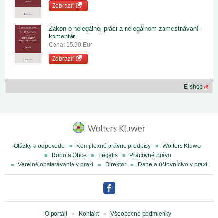
Zobraziť
Zákon o nelegálnej práci a nelegálnom zamestnávaní -
komentár
Cena: 15.90 Eur
Zobraziť
E-shop
Otázky a odpovede
Komplexné právne predpisy
Wolters Kluwer
Ropo a Obce
Legalis
Pracovné právo
Verejné obstarávanie v praxi
Direktor
Dane a účtovníctvo v praxi
O portáli
Kontakt
Všeobecné podmienky