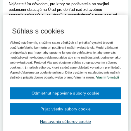
Najčastejším dôvodom, pre ktorý sa podávatelia so svojimi
podaniami obracajú na Úrad pre dohľad nad zdravotnou
starostlivosťou (ďalej len „úrad“) je nespokojnosť s postupom pri
liečbe. Tieto podania predstavujú až 43 percent všetkých podaní.
Súhlas s cookies
Svetový deň bez tabaku 2024: Dospelí
Vážený návštevník, snažíme sa zo všetkých síl prinášať vysokú úroveň
majú v ochrane detí nezastupiteľnú úlohu
používateľského komfortu pri používaní našich webstránok. Medzi základné
31. 5. 2024
Kategória:
Spravodajstvo
Autor/i: UVZ SR
predpoklady patrí napr. aby správne fungovalo vyhľadávanie, aby sme vás
Pri príležitosti Svetového dňa bez tabaku 2024 (31.05.2024) pod
neobťažovali nevhodnou reklamou alebo aby sme mali dostatok podnetov, ako
záštitou hlavného hygienika SR Tatiany Červeňovej majú odborníci
web vylepšovať. Preto od Vás potrebujeme súhlas so spracovaním súborov
regionálnych úradov verejného zdravotníctva (RÚVZ)
cookies, t. j. malých súborov, ktoré sa dočasne ukladajú vo vašom prehliadači.
Vopred ďakujeme za udelenie súhlasu. Dáta využijeme na zlepšovanie našich
naplánované prednášky, besedy, interaktívne diskusie či
služieb a prispôsobenie obsahu webu priamo Vám na mieru.
Viac informácií
workshopy n...
Odmietnut nepovinné súbory cookie
Výberové konanie do na obsadenie miesta
jediného člena predstavenstva – štatutárneho
Prijať všetky súbory cookie
orgánu spoločnosti Nemocnica budúcnosti
Martin, a. s., so sídlom Limbová 2, 837 52
Nastavenia súborov cookie
Bratislava IČO: 52 771 334
27. 5. 2024
Kategória:
Spravodajstvo
Autor/i: Ministerstvo