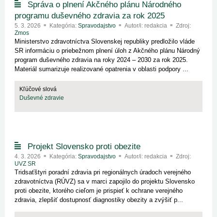
Správa o plnení Akčného plánu Národného
programu duševného zdravia za rok 2025
5. 3. 2026
Kategória:
Spravodajstvo
Autor/i: redakcia
Zdroj:
Zmos
Ministerstvo zdravotníctva Slovenskej republiky predložilo vláde
SR informáciu o priebežnom plnení úloh z Akčného plánu Národný
program duševného zdravia na roky 2024 – 2030 za rok 2025.
Materiál sumarizuje realizované opatrenia v oblasti podpory ...
Kľúčové slová
Duševné zdravie
Projekt Slovensko proti obezite
4. 3. 2026
Kategória:
Spravodajstvo
Autor/i: redakcia
Zdroj:
UVZ SR
Tridsaťštyri poradní zdravia pri regionálnych úradoch verejného
zdravotníctva (RÚVZ) sa v marci zapojilo do projektu Slovensko
proti obezite, ktorého cieľom je prispieť k ochrane verejného
zdravia, zlepšiť dostupnosť diagnostiky obezity a zvýšiť p...