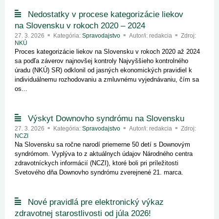
Nedostatky v procese kategorizácie liekov
na Slovensku v rokoch 2020 – 2024
27. 3. 2026
Kategória:
Spravodajstvo
Autor/i: redakcia
Zdroj:
NKÚ
Proces kategorizácie liekov na Slovensku v rokoch 2020 až 2024
sa podľa záverov najnovšej kontroly Najvyššieho kontrolného
úradu (NKÚ) SR) odklonil od jasných ekonomických pravidiel k
individuálnemu rozhodovaniu a zmluvnému vyjednávaniu, čím sa
os...
Výskyt Downovho syndrómu na Slovensku
27. 3. 2026
Kategória:
Spravodajstvo
Autor/i: redakcia
Zdroj:
NCZI
Na Slovensku sa ročne narodí priemerne 50 detí s Downovým
syndrómom. Vyplýva to z aktuálnych údajov Národného centra
zdravotníckych informácií (NCZI), ktoré boli pri príležitosti
Svetového dňa Downovho syndrómu zverejnené 21. marca.
Nové pravidlá pre elektronický výkaz
zdravotnej starostlivosti od júla 2026!