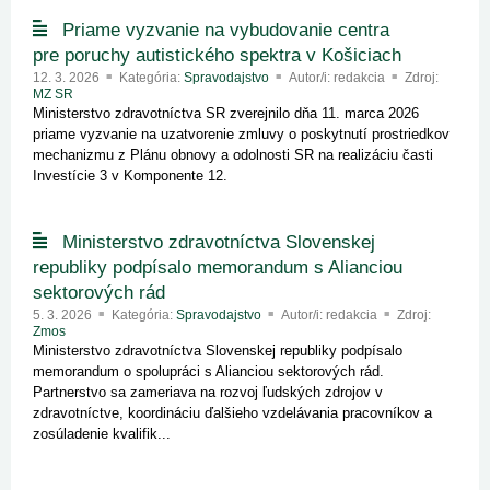
Priame vyzvanie na vybudovanie centra
pre poruchy autistického spektra v Košiciach
12. 3. 2026
Kategória:
Spravodajstvo
Autor/i: redakcia
Zdroj:
MZ SR
Ministerstvo zdravotníctva SR zverejnilo dňa 11. marca 2026
priame vyzvanie na uzatvorenie zmluvy o poskytnutí prostriedkov
mechanizmu z Plánu obnovy a odolnosti SR na realizáciu časti
Investície 3 v Komponente 12.
Ministerstvo zdravotníctva Slovenskej
republiky podpísalo memorandum s Alianciou
sektorových rád
5. 3. 2026
Kategória:
Spravodajstvo
Autor/i: redakcia
Zdroj:
Zmos
Ministerstvo zdravotníctva Slovenskej republiky podpísalo
memorandum o spolupráci s Alianciou sektorových rád.
Partnerstvo sa zameriava na rozvoj ľudských zdrojov v
zdravotníctve, koordináciu ďalšieho vzdelávania pracovníkov a
zosúladenie kvalifik...