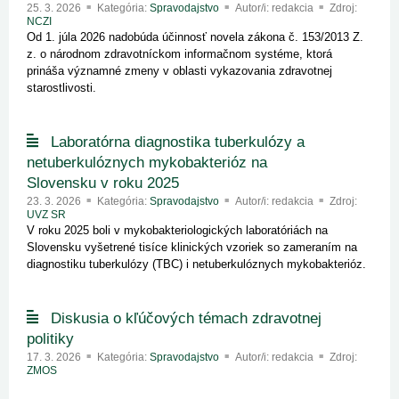
25. 3. 2026
Kategória:
Spravodajstvo
Autor/i: redakcia
Zdroj:
NCZI
Od 1. júla 2026 nadobúda účinnosť novela zákona č. 153/2013 Z.
z. o národnom zdravotníckom informačnom systéme, ktorá
prináša významné zmeny v oblasti vykazovania zdravotnej
starostlivosti.
Laboratórna diagnostika tuberkulózy a
netuberkulóznych mykobakterióz na
Slovensku v roku 2025
23. 3. 2026
Kategória:
Spravodajstvo
Autor/i: redakcia
Zdroj:
UVZ SR
V roku 2025 boli v mykobakteriologických laboratóriách na
Slovensku vyšetrené tisíce klinických vzoriek so zameraním na
diagnostiku tuberkulózy (TBC) i netuberkulóznych mykobakterióz.
Diskusia o kľúčových témach zdravotnej
politiky
17. 3. 2026
Kategória:
Spravodajstvo
Autor/i: redakcia
Zdroj:
ZMOS