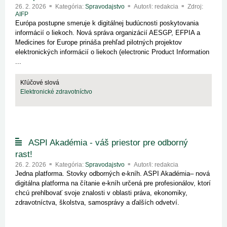
26. 2. 2026
Kategória:
Spravodajstvo
Autor/i: redakcia
Zdroj:
AIFP
Európa postupne smeruje k digitálnej budúcnosti poskytovania
informácií o liekoch. Nová správa organizácií AESGP, EFPIA a
Medicines for Europe prináša prehľad pilotných projektov
elektronických informácií o liekoch (electronic Product Information
...
Kľúčové slová
Elektronické zdravotníctvo
ASPI Akadémia - váš priestor pre odborný
rast!
26. 2. 2026
Kategória:
Spravodajstvo
Autor/i: redakcia
Jedna platforma. Stovky odborných e‑kníh. ASPI Akadémia– nová
digitálna platforma na čítanie e-kníh určená pre profesionálov, ktorí
chcú prehlbovať svoje znalosti v oblasti práva, ekonomiky,
zdravotníctva, školstva, samosprávy a ďalších odvetví.