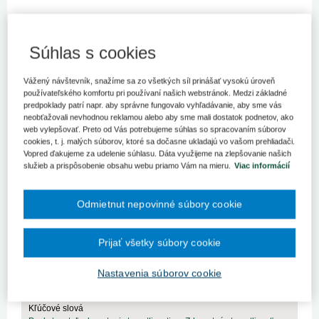
Očkovanie ako základ prevencie
infekčných ochorení a ochrany verejného
Súhlas s cookies
zdravia
24. 4. 2026
Kategória:
Spravodajstvo
Autor/i: redakcia
Zdroj:
Vážený návštevník, snažíme sa zo všetkých síl prinášať vysokú úroveň
ŠUKL
používateľského komfortu pri používaní našich webstránok. Medzi základné
Európsky imunizačný týždeň (19. – 25. apríl) zdôrazňuje, že
predpoklady patrí napr. aby správne fungovalo vyhľadávanie, aby sme vás
očkovanie je efektívnym nástrojom ochrany zdravia všetkých
neobťažovali nevhodnou reklamou alebo aby sme mali dostatok podnetov, ako
generácií, vrátane najzraniteľnejších skupín popolácie.
web vylepšovať. Preto od Vás potrebujeme súhlas so spracovaním súborov
cookies, t. j. malých súborov, ktoré sa dočasne ukladajú vo vašom prehliadači.
Vopred ďakujeme za udelenie súhlasu. Dáta využijeme na zlepšovanie našich
služieb a prispôsobenie obsahu webu priamo Vám na mieru.
Viac informácií
Medzinárodné podujatie MediFutura:
perspektíva a výzvy zdravotníckych profesií
na Slovensku
Odmietnut nepovinné súbory cookie
21. 4. 2026
Kategória:
Spravodajstvo
Autor/i: redakcia
Zdroj:
MZ SR
Medzinárodné podujatie MediFutura, organizované Ministerstvom
Prijať všetky súbory cookie
zdravotníctva SR, sa uskutoční 23. apríla 2026 v priestoroch
Incheba EXPO a je zamerané na všetky zdravotnícke profesie
Nastavenia súborov cookie
okrem lekárov.
Kľúčové slová