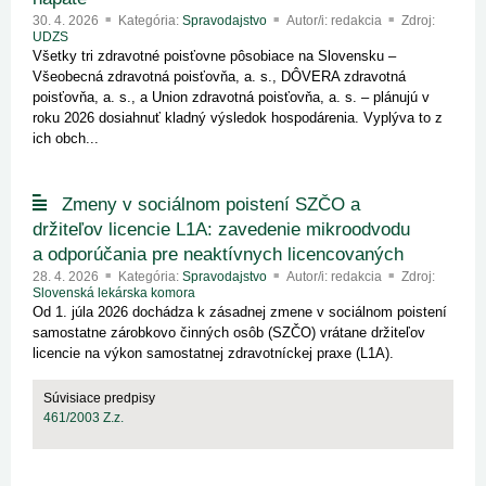
30. 4. 2026
Kategória:
Spravodajstvo
Autor/i: redakcia
Zdroj:
UDZS
Všetky tri zdravotné poisťovne pôsobiace na Slovensku –
Všeobecná zdravotná poisťovňa, a. s., DÔVERA zdravotná
poisťovňa, a. s., a Union zdravotná poisťovňa, a. s. – plánujú v
roku 2026 dosiahnuť kladný výsledok hospodárenia. Vyplýva to z
ich obch...
Zmeny v sociálnom poistení SZČO a
držiteľov licencie L1A: zavedenie mikroodvodu
a odporúčania pre neaktívnych licencovaných
28. 4. 2026
Kategória:
Spravodajstvo
Autor/i: redakcia
Zdroj:
Slovenská lekárska komora
Od 1. júla 2026 dochádza k zásadnej zmene v sociálnom poistení
samostatne zárobkovo činných osôb (SZČO) vrátane držiteľov
licencie na výkon samostatnej zdravotníckej praxe (L1A).
Súvisiace predpisy
461/2003 Z.z.