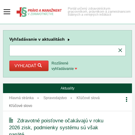
Portál určený zdravotníckym
pracovníkom, právnikom a zamestnancom
štátnych a verejných inštitúcií
Vyhľadávanie
v aktualitách
Rozšírené
VYHĽADAŤ
vyhľadávanie
Aktuality
Hlavná stránka
Spravodajstvo
Kľúčové slová
Kľúčové slovo
Zdravotné poisťovne očakávajú v roku
2026 zisk, podmienky systému sú však
napäté