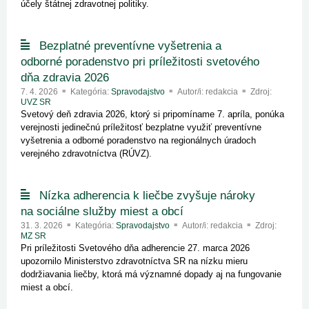
účely štátnej zdravotnej politiky.
Bezplatné preventívne vyšetrenia a
odborné poradenstvo pri príležitosti svetového
dňa zdravia 2026
7. 4. 2026
Kategória:
Spravodajstvo
Autor/i: redakcia
Zdroj:
UVZ SR
Svetový deň zdravia 2026, ktorý si pripomíname 7. apríla, ponúka
verejnosti jedinečnú príležitosť bezplatne využiť preventívne
vyšetrenia a odborné poradenstvo na regionálnych úradoch
verejného zdravotníctva (RÚVZ).
Nízka adherencia k liečbe zvyšuje nároky
na sociálne služby miest a obcí
31. 3. 2026
Kategória:
Spravodajstvo
Autor/i: redakcia
Zdroj:
MZ SR
Pri príležitosti Svetového dňa adherencie 27. marca 2026
upozornilo Ministerstvo zdravotníctva SR na nízku mieru
dodržiavania liečby, ktorá má významné dopady aj na fungovanie
miest a obcí.