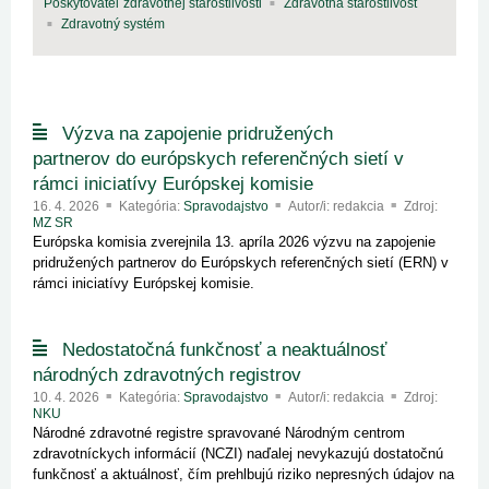
Poskytovateľ zdravotnej starostlivosti
Zdravotná starostlivosť
Zdravotný systém
Výzva na zapojenie pridružených
partnerov do európskych referenčných sietí v
rámci iniciatívy Európskej komisie
16. 4. 2026
Kategória:
Spravodajstvo
Autor/i: redakcia
Zdroj:
MZ SR
Európska komisia zverejnila 13. apríla 2026 výzvu na zapojenie
pridružených partnerov do Európskych referenčných sietí (ERN) v
rámci iniciatívy Európskej komisie.
Nedostatočná funkčnosť a neaktuálnosť
národných zdravotných registrov
10. 4. 2026
Kategória:
Spravodajstvo
Autor/i: redakcia
Zdroj:
NKU
Národné zdravotné registre spravované Národným centrom
zdravotníckych informácií (NCZI) naďalej nevykazujú dostatočnú
funkčnosť a aktuálnosť, čím prehlbujú riziko nepresných údajov na