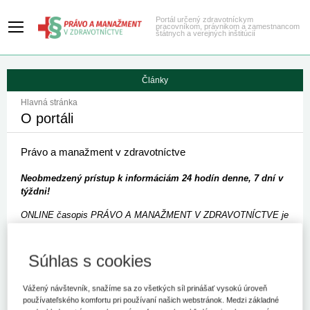
Portál určený zdravotníckym
pracovníkom, právnikom a zamestnancom
štátnych a verejných inštitúcií
Články
Hlavná stránka
O portáli
Právo a manažment v zdravotníctve
Neobmedzený prístup k informáciám 24 hodín denne, 7 dní v
týždni!
ONLINE časopis PRÁVO A MANAŽMENT V ZDRAVOTNÍCTVE je
súčasťou predplatného tlačenej verzie časopisu „Právo a
manažment v zdravotníctve“, ktorý monitoruje dianie v oblasti
práva, ekonomiky a manažmentu zdravotníckych zariadení a
Súhlas s cookies
mapuje aktuálnu legislatívu. Časopis je určený lekárom a sestrám
ambulantných zariadení, zdravotníckym pracovníkom v
Vážený návštevník, snažíme sa zo všetkých síl prinášať vysokú úroveň
nemocniciach a v iných zdravotníckych zariadeniach,
používateľského komfortu pri používaní našich webstránok. Medzi základné
zamestnancom štátnych a verejných inštitúcií zaoberajúcich sa