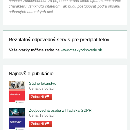
nenesie zodpovednosť za prípadnú škodu alebo ujmu akéhokoľvek
charakteru vzniknutú čitateľom, ak budú postupovať podľa obsahu
odborných autorských diel.
Bezplatný odpovedný servis pre predplatiteľov
Vaše otázky môžete zadať na
www.otazkyodpovede.sk
.
Najnovšie publikácie
Súdne lekárstvo
Cena: 68.50 Eur
Zobraziť
Zodpovedná osoba z hľadiska GDPR
Cena: 18.50 Eur
Zobraziť