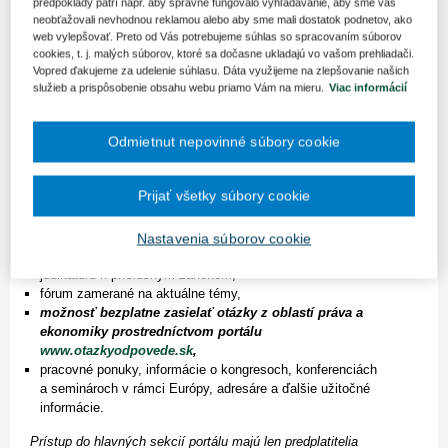
predpoklady patrí napr. aby správne fungovalo vyhľadávanie, aby sme vás
zdravotníctvom, predstaviteľom akademickej obce a iným
neobťažovali nevhodnou reklamou alebo aby sme mali dostatok podnetov, ako
odborníkom z tejto oblasti.
web vylepšovať. Preto od Vás potrebujeme súhlas so spracovaním súborov
cookies, t. j. malých súborov, ktoré sa dočasne ukladajú vo vašom prehliadači.
Výhody, ktoré získate predplatením si portálu
Vopred ďakujeme za udelenie súhlasu. Dáta využijeme na zlepšovanie našich
www.pravovzdravotnictve.sk
:
služieb a prispôsobenie obsahu webu priamo Vám na mieru.
Viac informácií
skorší prístup k článkom aktuálneho čísla, pričom všetky
Odmietnut nepovinné súbory cookie
zákony a jednotlivé paragrafy nachádzajúce sa v článkoch sú
prelinkované na ich znenie,
neobmedzený prístup k archívu článkov od roku 2010,
Prijať všetky súbory cookie
plnotextové vyhľadávanie alebo vyhľadávanie podľa kľúčových
slov vo vecnom registri,
rýchly prístup k právnym predpisom týždenne aktualizovaných, v
Nastavenia súborov cookie
časových rezoch,
judikatúru k príslušným zákonom,
fórum zamerané na aktuálne témy,
možnosť bezplatne zasielať otázky z oblastí práva a
ekonomiky prostredníctvom portálu
www.otazkyodpovede.sk
,
pracovné ponuky, informácie o kongresoch, konferenciách
a seminároch v rámci Európy, adresáre a ďalšie užitočné
informácie.
Prístup do hlavných sekcií portálu majú len predplatitelia