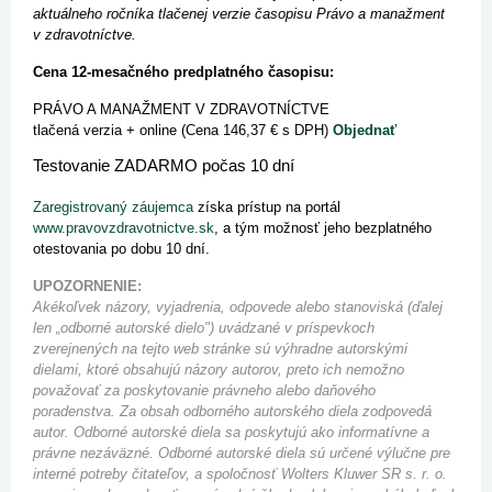
aktuálneho ročníka tlačenej verzie časopisu Právo a manažment
v zdravotníctve.
Cena 12-mesačného predplatného časopisu:
PRÁVO A MANAŽMENT V ZDRAVOTNÍCTVE
tlačená verzia + online (Cena 146,37 € s DPH)
Objednať
Testovanie ZADARMO počas 10 dní
Zaregistrovaný záujemca
získa prístup na portál
www.pravovzdravotnictve.sk
, a tým možnosť jeho bezplatného
otestovania po dobu 10 dní.
UPOZORNENIE:
Akékoľvek názory, vyjadrenia, odpovede alebo stanoviská (ďalej
len „odborné autorské dielo") uvádzané v príspevkoch
zverejnených na tejto web stránke sú výhradne autorskými
dielami, ktoré obsahujú názory autorov, preto ich nemožno
považovať za poskytovanie právneho alebo daňového
poradenstva. Za obsah odborného autorského diela zodpovedá
autor. Odborné autorské diela sa poskytujú ako informatívne a
právne nezáväzné. Odborné autorské diela sú určené výlučne pre
interné potreby čitateľov, a spoločnosť Wolters Kluwer SR s. r. o.