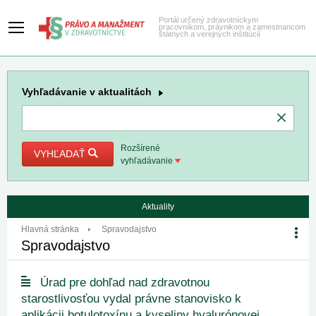
Portál určený zdravotníckym
pracovníkom, právnikom a zamestnancom
štátnych a verejných inštitúcií
Vyhľadávanie
v aktualitách
Rozšírené
VYHĽADAŤ
vyhľadávanie
Aktuality
Hlavná stránka
Spravodajstvo
Spravodajstvo
Úrad pre dohľad nad zdravotnou
starostlivosťou vydal právne stanovisko k
aplikácii botulotoxínu a kyseliny hyalurónovej