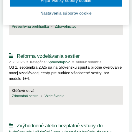
Prijať všetky súbory cookie
rakoviny prsníka, aj vyšetrení v rámci včasnej detekcie rakoviny
prsníka u žien bez príznakov ochorenia prsníkov.
Nastavenia súborov cookie
Kľúčové slová
Preventívna prehliadka
Zdravotníctvo
Reforma vzdelávania sestier
2. 7. 2026
Kategória:
Spravodajstvo
Autor/i: redakcia
Od 1. septembra 2026 sa na Slovensku spúšťa pilotné overovanie
novej vzdelávacej cesty pre budúce všeobecné sestry, tzv.
modelu 1+4.
Kľúčové slová
Zdravotná sestra
Vzdelávanie
Zvýhodnené alebo bezplatné vstupy do