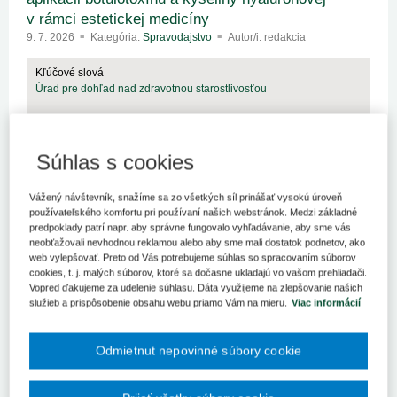
v rámci estetickej medicíny
9. 7. 2026
Kategória:
Spravodajstvo
Autor/i: redakcia
Kľúčové slová
Úrad pre dohľad nad zdravotnou starostlivosťou
Súhlas s cookies
Pribudli nové pracoviská magnetickej
rezonancie
Vážený návštevník, snažíme sa zo všetkých síl prinášať vysokú úroveň
používateľského komfortu pri používaní našich webstránok. Medzi základné
7. 7. 2026
Kategória:
Spravodajstvo
Autor/i: redakcia
predpoklady patrí napr. aby správne fungovalo vyhľadávanie, aby sme vás
V Hornooravskej nemocnici s poliklinikou Trstená a v Liptovskej
neobťažovali nevhodnou reklamou alebo aby sme mali dostatok podnetov, ako
nemocnici s poliklinikou MUDr. Ivana Stodolu Liptovský Mikuláš v
web vylepšovať. Preto od Vás potrebujeme súhlas so spracovaním súborov
piatok slávnostne prevzali od zhotoviteľov a dodávateľov nové
cookies, t. j. malých súborov, ktoré sa dočasne ukladajú vo vašom prehliadači.
pracoviská magnetickej rezonancie (MRI). Kľúčovú časť – ...
Vopred ďakujeme za udelenie súhlasu. Dáta využijeme na zlepšovanie našich
služieb a prispôsobenie obsahu webu priamo Vám na mieru.
Viac informácií
Od júla platia nové podmienky
Odmietnut nepovinné súbory cookie
mamografických vyšetrení
3. 7. 2026
Kategória:
Spravodajstvo
Autor/i: redakcia
Zmeny sa týkajú dvoch vyšetrení, a to organizovaného skríningu