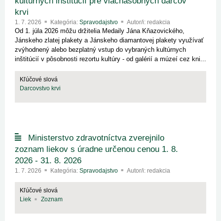
kultúrnych inštitúcií pre viacnásobných darcov
krvi
1. 7. 2026
Kategória:
Spravodajstvo
Autor/i: redakcia
Od 1. júla 2026 môžu držitelia Medaily Jána Kňazovického,
Jánskeho zlatej plakety a Jánskeho diamantovej plakety využívať
zvýhodnený alebo bezplatný vstup do vybraných kultúrnych
inštitúcií v pôsobnosti rezortu kultúry - od galérií a múzeí cez kni...
Kľúčové slová
Darcovstvo krvi
Ministerstvo zdravotníctva zverejnilo
zoznam liekov s úradne určenou cenou 1. 8.
2026 - 31. 8. 2026
1. 7. 2026
Kategória:
Spravodajstvo
Autor/i: redakcia
Kľúčové slová
Liek
Zoznam