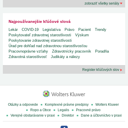
zobraziť všetky seriály
Najpoužívanejšie kľúčové slová
Lekár
COVID-19
Legislatíva
Právo
Pacient
Trendy
Poskytovateľ zdravotnej starostlivosti
Výskum
Poskytovanie zdravotnej starostlivosti
Úrad pre dohľad nad zdravotnou starostlivosťou
Pracovnoprávne vzťahy
Zdravotnícky pracovník
Poradňa
Zdravotná starostlivosť
Judikáty a nálezy
Register kľúčových slov
Otázky a odpovede
Komplexné právne predpisy
Wolters Kluwer
Ropo a Obce
Legalis
Pracovné právo
Verejné obstarávanie v praxi
Direktor
Dane a účtovníctvo v praxi