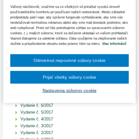
ROČNÍK 2023
Vážený návštevník, snažíme sa zo všetkých síl prinášať vysokú úroveň
používateľského komfortu pri používaní našich webstránok. Medzi základné
ROČNÍK 2022
predpoklady patrí napr. aby správne fungovalo vyhľadávanie, aby sme vás
neobťažovali nevhodnou reklamou alebo aby sme mali dostatok podnetov, ako
ROČNÍK 2021
web vylepšovať. Preto od Vás potrebujeme súhlas so spracovaním súborov
ROČNÍK 2020
cookies, t. j. malých súborov, ktoré sa dočasne ukladajú vo vašom prehliadači.
Vopred ďakujeme za udelenie súhlasu. Dáta využijeme na zlepšovanie našich
ROČNÍK 2019
služieb a prispôsobenie obsahu webu priamo Vám na mieru.
Viac informácií
ROČNÍK 2018
Odmietnut nepovinné súbory cookie
ROČNÍK 2017
Vydanie č. 12/2017
Prijať všetky súbory cookie
Vydanie č. 11/2017
Vydanie č. 10/2017
Nastavenia súborov cookie
Vydanie č. 9/2017
Vydanie č. 7-8/2017
Vydanie č. 6/2017
Vydanie č. 5/2017
Vydanie č. 4/2017
Vydanie č. 3/2017
Vydanie č. 2/2017