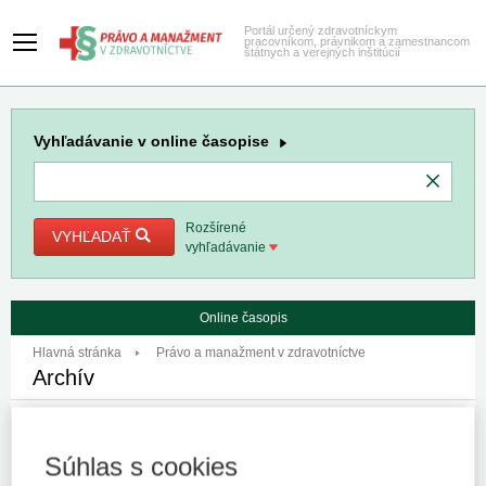
Portál určený zdravotníckym
pracovníkom, právnikom a zamestnancom
štátnych a verejných inštitúcií
Vyhľadávanie
v online časopise
Rozšírené
VYHĽADAŤ
vyhľadávanie
Online časopis
Hlavná stránka
Právo a manažment v zdravotníctve
Archív
ROČNÍK 2025
Súhlas s cookies
ROČNÍK 2024