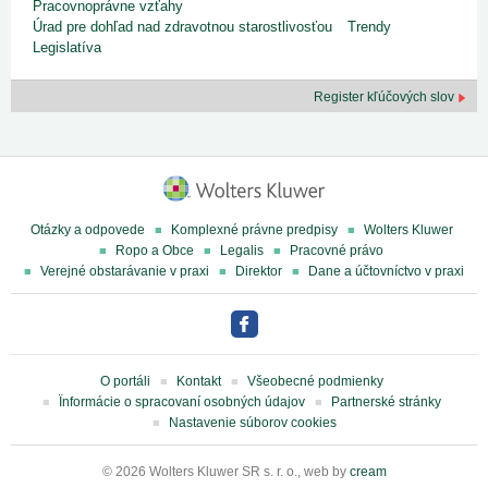
Pracovnoprávne vzťahy
Úrad pre dohľad nad zdravotnou starostlivosťou
Trendy
Legislatíva
Register kľúčových slov
Otázky a odpovede
Komplexné právne predpisy
Wolters Kluwer
Ropo a Obce
Legalis
Pracovné právo
Verejné obstarávanie v praxi
Direktor
Dane a účtovníctvo v praxi
O portáli
Kontakt
Všeobecné podmienky
Ïnformácie o spracovaní osobných údajov
Partnerské stránky
Nastavenie súborov cookies
© 2026 Wolters Kluwer SR s. r. o., web by
cream