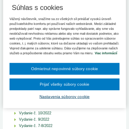
ROČNÍK 2023
Súhlas s cookies
ROČNÍK 2022
Vážený návštevník, snažíme sa zo všetkých síl prinášať vysokú úroveň
Vydanie č. 12/2022
používateľského komfortu pri používaní našich webstránok. Medzi základné
Vydanie č. 11/2022
predpoklady patrí napr. aby správne fungovalo vyhľadávanie, aby sme vás
Zobraziť titulku vydania
neobťažovali nevhodnou reklamou alebo aby sme mali dostatok podnetov, ako
web vylepšovať. Preto od Vás potrebujeme súhlas so spracovaním súborov
Ak sa telemedicína poskytuje efektívne, môže rozšíriť
cookies, t. j. malých súborov, ktoré sa dočasne ukladajú vo vašom prehliadači.
prístup k zdravotnej starostlivosti
Vopred ďakujeme za udelenie súhlasu. Dáta využijeme na zlepšovanie našich
Trestný čin šírenia nebezpečnej nákazlivej ľudskej
služieb a prispôsobenie obsahu webu priamo Vám na mieru.
Viac informácií
choroby
Výber z legislatívy
Odmietnut nepovinné súbory cookie
Odborný zástupca ambulancie – čo by ste mali o ňom
vedieť
K reforme dlhodobej, následnej a paliatívnej zdravotnej
Prijať všetky súbory cookie
starostlivosti na Slovensku od 1. augusta 2022 (2.)
Ochrana zamestnancov pred nepriaznivým
Nastavenia súborov cookie
zaobchádzaním od 1. novembra 2022
Zodpovednosť za výsledky laboratórnych vyšetrení
Vydanie č. 10/2022
Vydanie č. 9/2022
Vydanie č. 7-8/2022