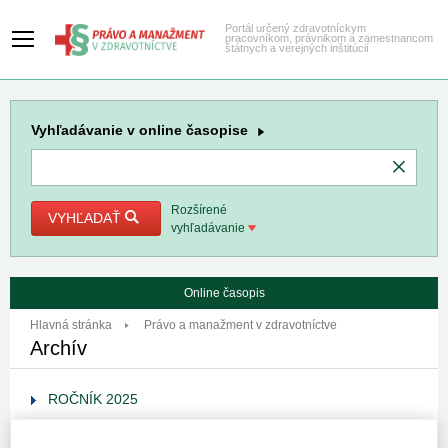
Portál určený zdravotníckym
pracovníkom, právnikom a zamestnancom
štátnych a verejných inštitúcií
Vyhľadávanie
v online časopise
Rozšírené
VYHĽADAŤ
vyhľadávanie
Online časopis
Hlavná stránka
Právo a manažment v zdravotníctve
Archív
ROČNÍK 2025
ROČNÍK 2024