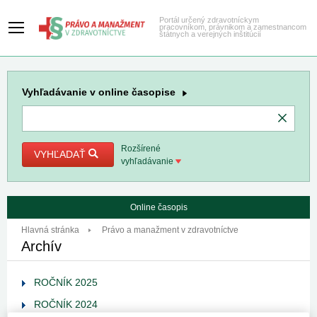
Portál určený zdravotníckym
pracovníkom, právnikom a zamestnancom
štátnych a verejných inštitúcií
Vyhľadávanie
v online časopise
Rozšírené
VYHĽADAŤ
vyhľadávanie
Online časopis
Hlavná stránka
Právo a manažment v zdravotníctve
Archív
ROČNÍK 2025
ROČNÍK 2024