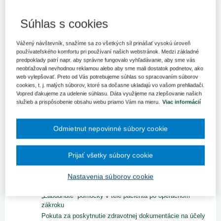
ROČNÍK 2023
Súhlas s cookies
ROČNÍK 2022
ROČNÍK 2021
Vážený návštevník, snažíme sa zo všetkých síl prinášať vysokú úroveň
používateľského komfortu pri používaní našich webstránok. Medzi základné
ROČNÍK 2020
predpoklady patrí napr. aby správne fungovalo vyhľadávanie, aby sme vás
ROČNÍK 2019
neobťažovali nevhodnou reklamou alebo aby sme mali dostatok podnetov, ako
web vylepšovať. Preto od Vás potrebujeme súhlas so spracovaním súborov
Vydanie č. 12/2019
cookies, t. j. malých súborov, ktoré sa dočasne ukladajú vo vašom prehliadači.
Vydanie č. 11/2019
Vopred ďakujeme za udelenie súhlasu. Dáta využijeme na zlepšovanie našich
služieb a prispôsobenie obsahu webu priamo Vám na mieru.
Viac informácií
Vydanie č. 10/2019
Vydanie č. 9/2019
Vydanie č. 7-8/2019
Odmietnut nepovinné súbory cookie
Zobraziť titulku vydania
Opatrenia v oblasti klímy na ochranu zdravia obyvateľov
Prijať všetky súbory cookie
v Európe
Mlčanlivosť zdravotníckeho pracovníka, vedenie
zdravotnej dokumentácie a ochrana osobných údajov
Nastavenia súborov cookie
v zdravotníckom zariadení
„Zabudnuté“ pomôcky v tele pacienta po operačnom
zákroku
Pokuta za poskytnutie zdravotnej dokumentácie na účely