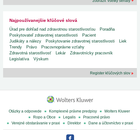
zobraziť všetky seriály
Najpoužívanejšie kľúčové slová
Úrad pre dohľad nad zdravotnou starostlivosťou
Poradňa
Poskytovateľ zdravotnej starostlivosti
Pacient
Judikáty a nálezy
Poskytovanie zdravotnej starostlivosti
Liek
Trendy
Právo
Pracovnoprávne vzťahy
Zdravotná starostlivosť
Lekár
Zdravotnícky pracovník
Legislatíva
Výskum
Register kľúčových slov
Otázky a odpovede
Komplexné právne predpisy
Wolters Kluwer
Ropo a Obce
Legalis
Pracovné právo
Verejné obstarávanie v praxi
Direktor
Dane a účtovníctvo v praxi