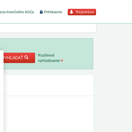
Registrácia
ácia licenčného kľúča
Prihlásenie
braziť viac
7. 8. 2026
Rozšírené
VYHĽADAŤ
vyhľadávanie
8. 8. 2026
 18. 8.
 2. 8.
1. 8. 2026
1. 8. 2026