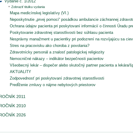
Vydanie č. 1/2012
Zobraziť titulku vydania
Mapa medicínskej legislatívy (VI.)
Neposkytnutie „prvej pomoci“ posádkou ambulancie záchrannej zdravot
Ochrana údajov pacienta pri poskytovaní informácií o činnosti Úradu pr
Poskytovanie zdravotnej starostlivosti bez súhlasu pacienta
Nesprávny manažment u pacientky pri podozrení na rozvíjajúcu sa ciev
Stres na pracovisku ako choroba z povolania?
Zdravotnícky personál a znalosť patologickej religiozity
Nemocničné nákazy – indikátor bezpečnosti pacientov
Všeobecný lekár – dispečer alebo skutočný partner pacienta a lekára/šp
AKTUALITY
Zodpovednosť pri poskytovaní zdravotnej starostlivosti
Predĺženie zmluvy o nájme nebytových priestorov
ROČNÍK 2011
ROČNÍK 2010
ROČNÍK 2026