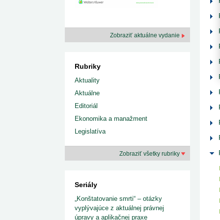
kategorizovaných liekov 1. 8....
Od 1. augusta 2026 sa za
1. 7. 2026
redakcia
implementáciu nových elekt
Ministerstvo zdravotníctva zverejnilo aktualizovaný
knižke
zoznam kategori...
29. 6. 2026
redakcia
Zobraziť aktuálne vydanie
Rezort zdravotníctva zverejnil zoznam
kategorizovaných špeciálnych ...
29. 6. 2026
redakcia
Rubriky
Výzva na podporu dostupnosti zdravotnej
starostlivosti v centrách z...
Aktuality
22. 6. 2026
redakcia
Aktuálne
Editoriál
Ekonomika a manažment
Legislatíva
Zobraziť všetky rubriky
Seriály
„Konštatovanie smrti“ – otázky
vyplývajúce z aktuálnej právnej
úpravy a aplikačnej praxe