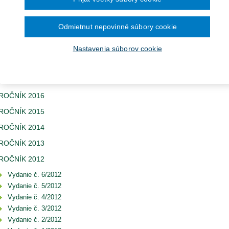
ROČNÍK 2022
Ročník 2014
2016
čína šesťmesačné prechodné obdobie na
Ročník 2013
2015
ronických služieb v elektronickej zdravotnej
ROČNÍK 2021
Ročník 2012
2014
Ročník 2011
2013
Odmietnut nepovinné súbory cookie
ROČNÍK 2020
Ročník 2010
2012
Ročník 2026
2011
ROČNÍK 2019
Nastavenia súborov cookie
2010
ROČNÍK 2018
ROČNÍK 2017
ROČNÍK 2016
ROČNÍK 2015
ROČNÍK 2014
ROČNÍK 2013
ROČNÍK 2012
Vydanie č. 6/2012
Vydanie č. 5/2012
Vydanie č. 4/2012
Vydanie č. 3/2012
Vydanie č. 2/2012