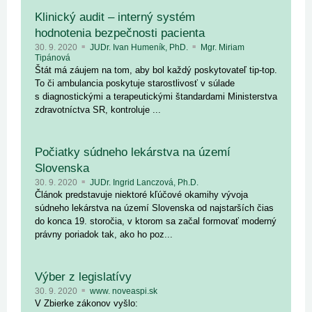
Klinický audit – interný systém
hodnotenia bezpečnosti pacienta
30. 9. 2020
JUDr. Ivan Humeník, PhD.
Mgr. Miriam
Tipánová
Štát má záujem na tom, aby bol každý poskytovateľ tip-top.
To či ambulancia poskytuje starostlivosť v súlade
s diagnostickými a terapeutickými štandardami Ministerstva
zdravotníctva SR, kontroluje ...
Počiatky súdneho lekárstva na území
Slovenska
30. 9. 2020
JUDr. Ingrid Lanczová, Ph.D.
Článok predstavuje niektoré kľúčové okamihy vývoja
súdneho lekárstva na území Slovenska od najstarších čias
do konca 19. storočia, v ktorom sa začal formovať moderný
právny poriadok tak, ako ho poz...
Výber z legislatívy
30. 9. 2020
www. noveaspi.sk
V Zbierke zákonov vyšlo: