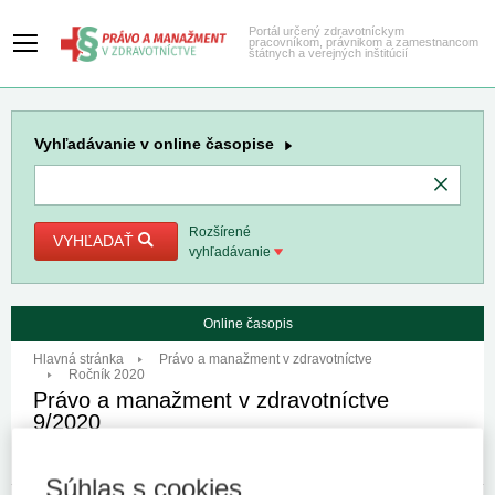
Portál určený zdravotníckym
pracovníkom, právnikom a zamestnancom
štátnych a verejných inštitúcií
Vyhľadávanie
v online časopise
Rozšírené
VYHĽADAŤ
vyhľadávanie
Online časopis
Hlavná stránka
Právo a manažment v zdravotníctve
Ročník 2020
Právo a manažment v zdravotníctve
9/2020
ISSN 1339-164X (online)
ISSN 1338-2071 (tlačené vydanie)
Súhlas s cookies