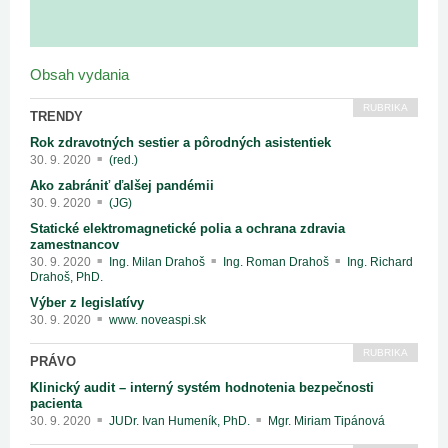
Obsah vydania
RUBRIKA
TRENDY
Rok zdravotných sestier a pôrodných asistentiek
30. 9. 2020
(red.)
Ako zabrániť ďalšej pandémii
30. 9. 2020
(JG)
Statické elektromagnetické polia a ochrana zdravia
zamestnancov
30. 9. 2020
Ing. Milan Drahoš
Ing. Roman Drahoš
Ing. Richard
Drahoš, PhD.
Výber z legislatívy
30. 9. 2020
www. noveaspi.sk
RUBRIKA
PRÁVO
Klinický audit – interný systém hodnotenia bezpečnosti
pacienta
30. 9. 2020
JUDr. Ivan Humeník, PhD.
Mgr. Miriam Tipánová