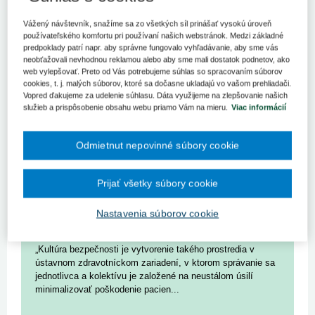
Vážený návštevník, snažíme sa zo všetkých síl prinášať vysokú úroveň
používateľského komfortu pri používaní našich webstránok. Medzi základné
predpoklady patrí napr. aby správne fungovalo vyhľadávanie, aby sme vás
neobťažovali nevhodnou reklamou alebo aby sme mali dostatok podnetov, ako
web vylepšovať. Preto od Vás potrebujeme súhlas so spracovaním súborov
cookies, t. j. malých súborov, ktoré sa dočasne ukladajú vo vašom prehliadači.
Vopred ďakujeme za udelenie súhlasu. Dáta využijeme na zlepšovanie našich
služieb a prispôsobenie obsahu webu priamo Vám na mieru.
Viac informácií
Odmietnut nepovinné súbory cookie
Prijať všetky súbory cookie
Kultúra spravodlivosti – utópia
Nastavenia súborov cookie
slovenského zdravotníctva?
30. 9. 2020
Vladimir Cernak, M.D. PhD
„Kultúra bezpečnosti je vytvorenie takého prostredia v
ústavnom zdravotníckom zariadení, v ktorom správanie sa
jednotlivca a kolektívu je založené na neustálom úsilí
minimalizovať poškodenie pacien...