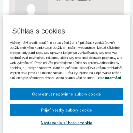
Súhlas s cookies
Vážený návštevník, snažíme sa zo všetkých síl prinášať vysokú úroveň
Právo a manažment v zdravotníctve (3)
používateľského komfortu pri používaní našich webstránok. Medzi základné
predpoklady patrí napr. aby správne fungovalo vyhľadávanie, aby sme vás
Aktuality (0)
neobťažovali nevhodnou reklamou alebo aby sme mali dostatok podnetov, ako
web vylepšovať. Preto od Vás potrebujeme súhlas so spracovaním súborov
cookies, t. j. malých súborov, ktoré sa dočasne ukladajú vo vašom prehliadači.
VYSOKOFREKVENČNÉ
Vopred ďakujeme za udelenie súhlasu. Dáta využijeme na zlepšovanie našich
ELEKTROMAGNETICKÉ POLIA V
služieb a prispôsobenie obsahu webu priamo Vám na mieru.
Viac informácií
PRIEMYSLE A OCHRANA ZDRAVIA
ZAMESTNANCOV
Odmietnut nepovinné súbory cookie
Zamestnanci pri obsluhe zariadení s generátormi
vysokofrekvenčných elektromagnetických polí vo frekvenčnom
Prijať všetky súbory cookie
pásme ISM sú v dôsledku interakcie medzi týmito poliami a
ľudským organizmom vystavení tepelným účinkom týchto polí. Na
ochranu zdravia a za...
Nastavenia súborov cookie