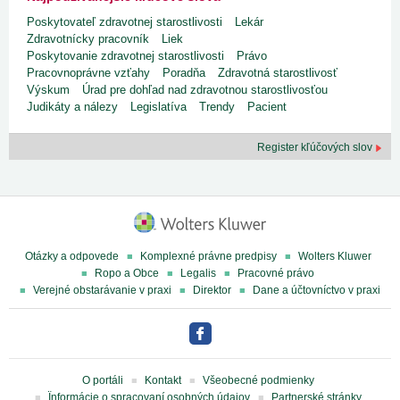
Poskytovateľ zdravotnej starostlivosti
Lekár
Zdravotnícky pracovník
Liek
Poskytovanie zdravotnej starostlivosti
Právo
Pracovnoprávne vzťahy
Poradňa
Zdravotná starostlivosť
Výskum
Úrad pre dohľad nad zdravotnou starostlivosťou
Judikáty a nálezy
Legislatíva
Trendy
Pacient
Register kľúčových slov
Otázky a odpovede
Komplexné právne predpisy
Wolters Kluwer
Ropo a Obce
Legalis
Pracovné právo
Verejné obstarávanie v praxi
Direktor
Dane a účtovníctvo v praxi
O portáli
Kontakt
Všeobecné podmienky
Ïnformácie o spracovaní osobných údajov
Partnerské stránky