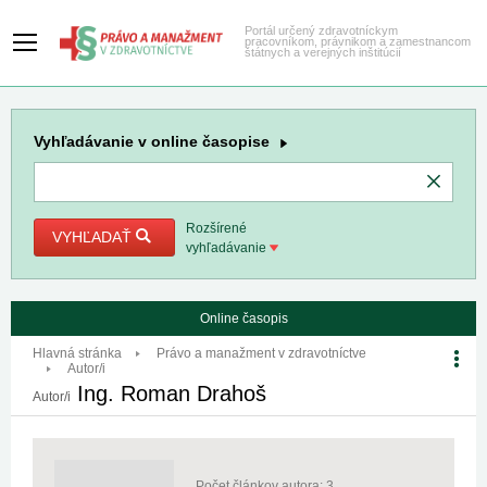
Portál určený zdravotníckym
pracovníkom, právnikom a zamestnancom
štátnych a verejných inštitúcií
Vyhľadávanie
v online časopise
Rozšírené
VYHĽADAŤ
vyhľadávanie
Online časopis
Hlavná stránka
Právo a manažment v zdravotníctve
Autor/i
Ing. Roman Drahoš
Autor/i
Počet článkov autora: 3