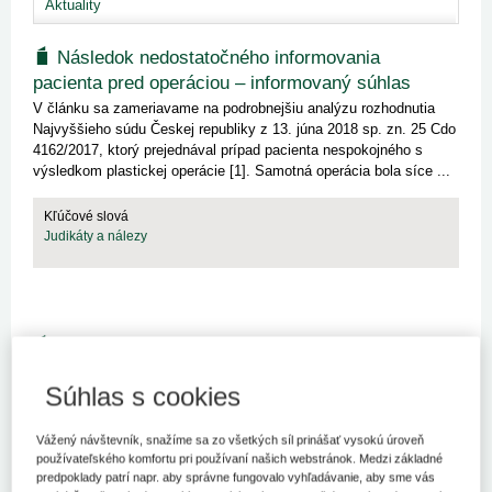
Aktuality
Následok nedostatočného informovania
pacienta pred operáciou – informovaný súhlas
V článku sa zameriavame na podrobnejšiu analýzu rozhodnutia
Najvyššieho súdu Českej republiky z 13. júna 2018 sp. zn. 25 Cdo
4162/2017, ktorý prejednával prípad pacienta nespokojného s
výsledkom plastickej operácie [1]. Samotná operácia bola síce ...
Kľúčové slová
Judikáty a nálezy
(Zdanlivá) konkurencia náhrady za
nemajetkovú ujmu a náhrady za sťaženie
Súhlas s cookies
spoločenského uplatnenia
V článku sa zaoberáme porovnaním inštitútu náhrady za škodu na
Vážený návštevník, snažíme sa zo všetkých síl prinášať vysokú úroveň
zdraví a náhrady za nemajetkovú ujmu a ich (zdanlivej)
používateľského komfortu pri používaní našich webstránok. Medzi základné
konkurencii. Následne poukazujeme a bližšie rozoberáme
predpoklady patrí napr. aby správne fungovalo vyhľadávanie, aby sme vás
rozhodnutie Ústavného súdu SR o sťažnosti fyzickej osoby, ktorá