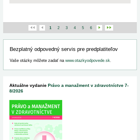
1
2
3
4
5
6
Bezplatný odpovedný servis pre predplatiteľov
Vaše otázky môžete zadať na
www.otazkyodpovede.sk
.
Aktuálne vydanie
Právo a manažment v zdravotníctve 7-
8/2026