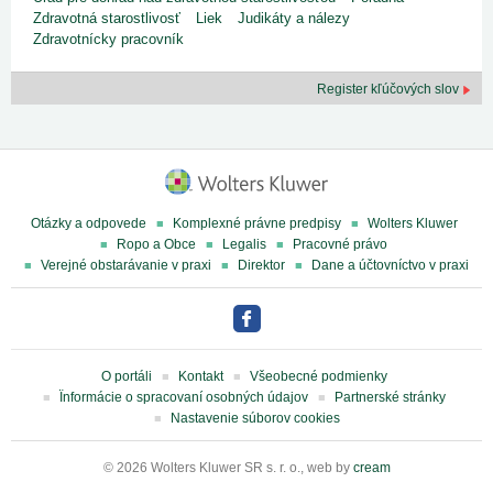
Zdravotná starostlivosť
Liek
Judikáty a nálezy
Zdravotnícky pracovník
Register kľúčových slov
Otázky a odpovede
Komplexné právne predpisy
Wolters Kluwer
Ropo a Obce
Legalis
Pracovné právo
Verejné obstarávanie v praxi
Direktor
Dane a účtovníctvo v praxi
O portáli
Kontakt
Všeobecné podmienky
Ïnformácie o spracovaní osobných údajov
Partnerské stránky
Nastavenie súborov cookies
© 2026 Wolters Kluwer SR s. r. o., web by
cream