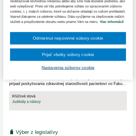
neobťažovali nevhodnou reklamou alebo aby sme mali dostatok podnetov, ako
bola poško...
web vylepšovať. Preto od Vás potrebujeme súhlas so spracovaním súborov
cookies, t. j. malých súborov, ktoré sa dočasne ukladajú vo vašom prehliadači.
Kľúčové slová
Vopred ďakujeme za udelenie súhlasu. Dáta využijeme na zlepšovanie našich
Judikáty a nálezy
služieb a prispôsobenie obsahu webu priamo Vám na mieru.
Viac informácií
Odmietnut nepovinné súbory cookie
Judikatúra Najvyššieho súdu SR:
Prijať všetky súbory cookie
Chronická glomerulonefritída
Centrom našej pozornosti sa v tomto článku stal rozsudok
Nastavenia súborov cookie
Najvyššieho súdu Slovenskej republiky (ďalej aj „NS SR“) z 13.
mája 2014. V tomto rozhodnutí bol po právnej stránke hodnotený
prípad poskytovania zdravotnej starostlivosti pacientovi vo Faku...
Kľúčové slová
Judikáty a nálezy
Výber z legislatívy