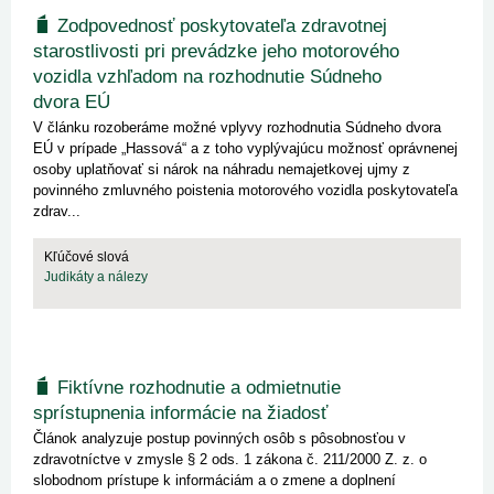
Zodpovednosť poskytovateľa zdravotnej
starostlivosti pri prevádzke jeho motorového
vozidla vzhľadom na rozhodnutie Súdneho
dvora EÚ
V článku rozoberáme možné vplyvy rozhodnutia Súdneho dvora
EÚ v prípade „Hassová“ a z toho vyplývajúcu možnosť oprávnenej
osoby uplatňovať si nárok na náhradu nemajetkovej ujmy z
povinného zmluvného poistenia motorového vozidla poskytovateľa
zdrav...
Kľúčové slová
Judikáty a nálezy
Fiktívne rozhodnutie a odmietnutie
sprístupnenia informácie na žiadosť
Článok analyzuje postup povinných osôb s pôsobnosťou v
zdravotníctve v zmysle § 2 ods. 1 zákona č. 211/2000 Z. z. o
slobodnom prístupe k informáciám a o zmene a doplnení