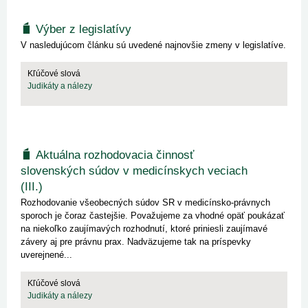
Výber z legislatívy
V nasledujúcom článku sú uvedené najnovšie zmeny v legislatíve.
Kľúčové slová
Judikáty a nálezy
Aktuálna rozhodovacia činnosť
slovenských súdov v medicínskych veciach
(III.)
Rozhodovanie všeobecných súdov SR v medicínsko-právnych
sporoch je čoraz častejšie. Považujeme za vhodné opäť poukázať
na niekoľko zaujímavých rozhodnutí, ktoré priniesli zaujímavé
závery aj pre právnu prax. Nadväzujeme tak na príspevky
uverejnené...
Kľúčové slová
Judikáty a nálezy