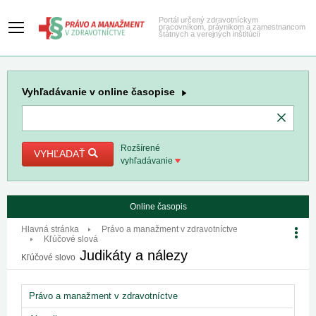
Portál určený zdravotníckym
pracovníkom, právnikom a zamestnancom
štátnych a verejných inštitúcií
Vyhľadávanie
v online časopise
Rozšírené
VYHĽADAŤ
vyhľadávanie
Online časopis
Hlavná stránka
Právo a manažment v zdravotníctve
Kľúčové slová
Judikáty a nálezy
Kľúčové slovo
Právo a manažment v zdravotníctve