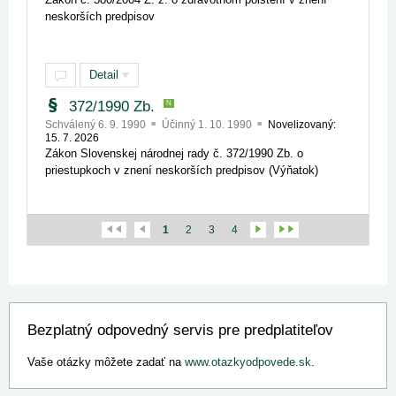
neskorších predpisov
Detail
372/1990 Zb.
N
Schválený 6. 9. 1990
Účinný 1. 10. 1990
Novelizovaný:
15. 7. 2026
Zákon Slovenskej národnej rady č. 372/1990 Zb. o
priestupkoch v znení neskorších predpisov (Výňatok)
1
2
3
4
Bezplatný odpovedný servis pre predplatiteľov
Vaše otázky môžete zadať na
www.otazkyodpovede.sk
.