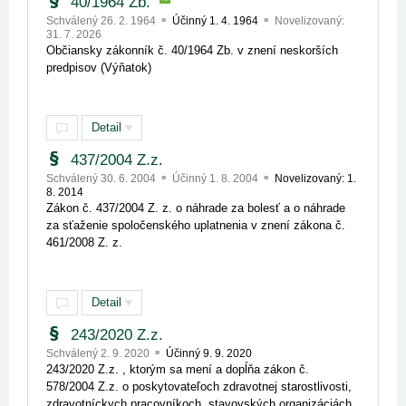
40/1964 Zb.
Schválený 26. 2. 1964
Účinný 1. 4. 1964
Novelizovaný:
31. 7. 2026
Občiansky zákonník č. 40/1964 Zb. v znení neskorších
predpisov (Výňatok)
Detail
437/2004 Z.z.
Schválený 30. 6. 2004
Účinný 1. 8. 2004
Novelizovaný: 1.
8. 2014
Zákon č. 437/2004 Z. z. o náhrade za bolesť a o náhrade
za sťaženie spoločenského uplatnenia v znení zákona č.
461/2008 Z. z.
Detail
243/2020 Z.z.
Schválený 2. 9. 2020
Účinný 9. 9. 2020
243/2020 Z.z. , ktorým sa mení a dopĺňa zákon č.
578/2004 Z.z. o poskytovateľoch zdravotnej starostlivosti,
zdravotníckych pracovníkoch, stavovských organizáciách