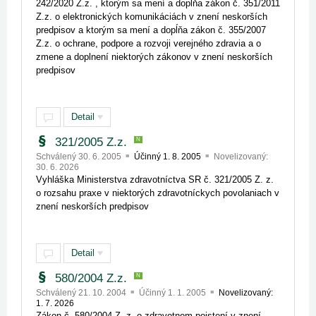
242/2020 Z.z. , ktorým sa mení a dopĺňa zákon č. 351/2011
Z.z. o elektronických komunikáciách v znení neskorších
predpisov a ktorým sa mení a dopĺňa zákon č. 355/2007
Z.z. o ochrane, podpore a rozvoji verejného zdravia a o
zmene a doplnení niektorých zákonov v znení neskorších
predpisov
Detail
321/2005 Z.z.
N
Schválený 30. 6. 2005
Účinný 1. 8. 2005
Novelizovaný:
30. 6. 2026
Vyhláška Ministerstva zdravotníctva SR č. 321/2005 Z. z.
o rozsahu praxe v niektorých zdravotníckych povolaniach v
znení neskorších predpisov
Detail
580/2004 Z.z.
N
Schválený 21. 10. 2004
Účinný 1. 1. 2005
Novelizovaný:
1. 7. 2026
Zákon č. 580/2004 Z. z. o zdravotnom poistení v znení