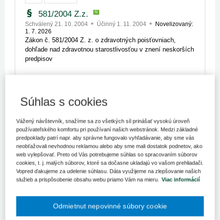
581/2004 Z.z.
N
Schválený 21. 10. 2004
Účinný 1. 11. 2004
Novelizovaný:
1. 7. 2026
Zákon č. 581/2004 Z. z. o zdravotných poisťovniach,
dohľade nad zdravotnou starostlivosťou v znení neskorších
predpisov
Detail
Súhlas s cookies
461/2003 Z.z.
N
Schválený 30. 10. 2003
Účinný 1. 1. 2004
Novelizovaný:
Vážený návštevník, snažíme sa zo všetkých síl prinášať vysokú úroveň
1. 8. 2026
používateľského komfortu pri používaní našich webstránok. Medzi základné
Zákon č. 461/2003 Z. z. o sociálnom poistení v znení
predpoklady patrí napr. aby správne fungovalo vyhľadávanie, aby sme vás
neskorších predpisov (Výňatok)
neobťažovali nevhodnou reklamou alebo aby sme mali dostatok podnetov, ako
web vylepšovať. Preto od Vás potrebujeme súhlas so spracovaním súborov
cookies, t. j. malých súborov, ktoré sa dočasne ukladajú vo vašom prehliadači.
Vopred ďakujeme za udelenie súhlasu. Dáta využijeme na zlepšovanie našich
Detail
služieb a prispôsobenie obsahu webu priamo Vám na mieru.
Viac informácií
71/1967 Zb.
Schválený 29. 6. 1967
Účinný 1. 1. 1968
Novelizovaný: 1.
Odmietnut nepovinné súbory cookie
9. 2018