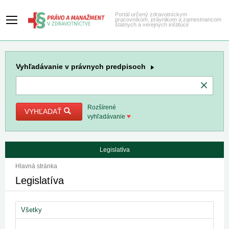
Portál určený zdravotníckym
pracovníkom, právnikom a zamestnancom
štátnych a verejných inštitúcií
Vyhľadávanie
v právnych predpisoch
Rozšírené
VYHĽADAŤ
vyhľadávanie
Legislatíva
Hlavná stránka
Legislatíva
Všetky