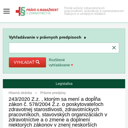
Portál určený zdravotníckym
pracovníkom, právnikom a zamestnancom
štátnych a verejných inštitúcií
Vyhľadávanie
v právnych predpisoch
Rozšírené
VYHĽADAŤ
vyhľadávanie
Legislatíva
Hlavná stránka
Právne predpisy
243/2020 Z.z. , ktorým sa mení a dopĺňa
zákon č. 578/2004 Z.z. o poskytovateľoch
zdravotnej starostlivosti, zdravotníckych
pracovníkoch, stavovských organizáciách v
zdravotníctve a o zmene a doplnení
niektorých zákonov v znení neskorších