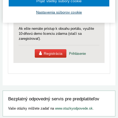
Prijať všetky súbory cookie
portáli.
Prístup k obsahu portálu majú len registrovaní
Nastavenia súborov cookie
používatelia portálu. Pokiaľ ste už zaregistrovaný,
stačí sa prihlásiť.
Ak ešte nemáte prístup k obsahu portálu, využite
10-dňovú demo licenciu zdarma (stačí sa
zaregistrovať).
Registrácia
Prihlásenie
Bezplatný odpovedný servis pre predplatiteľov
Vaše otázky môžete zadať na
www.otazkyodpovede.sk
.