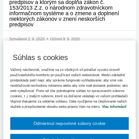
predpisov a ktorým sa dopĺňa zákon č.
153/2013 Z.z. o národnom zdravotníckom
informačnom systéme a o zmene a doplnení
niektorých zákonov v znení neskorších
predpisov
Schválený
2. 9. 2020
Účinný
9. 9. 2020
Oblasti pôsobnosti
Súhlas s cookies
LICENCIE. LICENČNÁ ZMLUVA. LICENČNÉ
PRÁVA;SPÔSOBILOSŤ PRE NIEKTORÉ POVOLANIA;Vysoké
Vážený návštevník, snažíme sa zo všetkých síl prinášať vysokú úroveň
školy;Organizácia zdravotnej správy;Zdravotnícke zariadenia.
Viac
používateľského komfortu pri používaní našich webstránok. Medzi základné
Nemocnice. Polikliniky;Lekárske komory. Stomatologické komory.
predpoklady patrí napr. aby správne fungovalo vyhľadávanie, aby sme vás
Zverolekárske komory;Lekárnici. Farmaceuti;Lekári a
neobťažovali nevhodnou reklamou alebo aby sme mali dostatok podnetov, ako
Znenie
dentisti;Zdravotnícki pracovníci;
web vylepšovať. Preto od Vás potrebujeme súhlas so spracovaním súborov
cookies, t. j. malých súborov, ktoré sa dočasne ukladajú vo vašom prehliadači.
Vzťahy
Vopred ďakujeme za udelenie súhlasu. Dáta využijeme na zlepšovanie našich
služieb a prispôsobenie obsahu webu priamo Vám na mieru.
Viac informácií
Obsah predpisu sa zobrazuje len prihlásených
užívateľom.
Odmietnut nepovinné súbory cookie
Odomknite si prístup k odbornému obsahu na