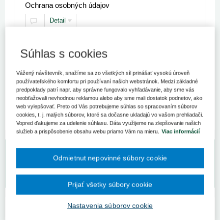
Ochrana osobných údajov
Detail
18/2018 Z.z.
N
Schválený 29. 11. 2017
Účinný 25. 5. 2018
Novelizovaný:
Súhlas s cookies
18. 8. 2026
18/2018 Z.z. o ochrane osobných údajov a o zmene a
doplnení niektorých zákonov
Vážený návštevník, snažíme sa zo všetkých síl prinášať vysokú úroveň
používateľského komfortu pri používaní našich webstránok. Medzi základné
predpoklady patrí napr. aby správne fungovalo vyhľadávanie, aby sme vás
neobťažovali nevhodnou reklamou alebo aby sme mali dostatok podnetov, ako
web vylepšovať. Preto od Vás potrebujeme súhlas so spracovaním súborov
cookies, t. j. malých súborov, ktoré sa dočasne ukladajú vo vašom prehliadači.
Vopred ďakujeme za udelenie súhlasu. Dáta využijeme na zlepšovanie našich
služieb a prispôsobenie obsahu webu priamo Vám na mieru.
Viac informácií
Bezplatný odpovedný servis pre predplatiteľov
Odmietnut nepovinné súbory cookie
Vaše otázky môžete zadať na
www.otazkyodpovede.sk
.
Prijať všetky súbory cookie
Nastavenia súborov cookie
Kategórie predpisov