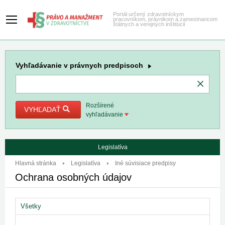
Portál určený zdravotníckym
pracovníkom, právnikom a zamestnancom
štátnych a verejných inštitúcií
Vyhľadávanie
v právnych predpisoch
Rozšírené
VYHĽADAŤ
vyhľadávanie
Legislatíva
Hlavná stránka
Legislatíva
Iné súvisiace predpisy
Ochrana osobných údajov
Všetky