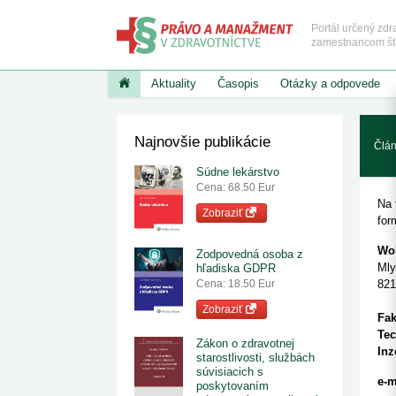
Portál určený zd
zamestnancom štát
Aktuality
Časopis
Otázky a odpovede
NAJNOVŠIE ČLÁNKY
PRÁVO A MANAŽME
KATEGÓRIE
Zobraziť v
Najnovšie publikácie
Základné a vykon
Úrad pre dohľad nad zdravotnou starostlivosťou
Člá
PRÁVO
predpisy
vydal právne stanovi...
Prípady výkonu lekárskej 
Štátny fond zdravi
Súdne lekárstvo
9. 7. 2026
redakcia
Výklad a aplikácia sadzob
Červený kríž
Cena: 68.50 Eur
Pribudli nové pracoviská magnetickej rezonancie
za sťaženie spoločenského
Poskytovatelia zdr
7. 7. 2026
redakcia
Na 
Kedy má pacient právo od
starostlivosti, zdra
Zobraziť
Predbežné opatrenie vyda
pracovníci, stavov
for
Od júla platia nové podmienky mamografických
organizácie
zdravotníctva a jeho uplatn
vyšetrení
Zdravotné a nemo
Právna kvalifikácia príčin
3. 7. 2026
redakcia
Wol
Zodpovedná osoba z
poistenie
a vlastnosťou prístroja
Reforma vzdelávania sestier
Mly
hľadiska GDPR
Iné súvisiace pred
2. 7. 2026
redakcia
AKTUALITY
821
Cena: 18.50 Eur
Zvýhodnené alebo bezplatné vstupy do kultúrnych
WHO vyzýva na urgentné o
Kazuistiky UDZS
inštitúcií pre viac...
Zobraziť
nových prípadov rakoviny
Fak
1. 7. 2026
redakcia
Nové usmernenia WHO: až 
Tec
alebo oddialiť
Ministerstvo zdravotníctva zverejnilo zoznam lieko
Zákon o zdravotnej
Inz
úradne určeno...
starostlivosti, službách
AKTUÁLNE
1. 7. 2026
redakcia
súvisiacich s
eZapisovanie: prvé zúčtova
e-m
Rezort zdravotníctva zverejnil zoznam
poskytovaním
Lekári majú júl na nastav