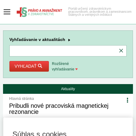
Portál určený zdravotníckym
pracovníkom, právnikom a zamestnancom
štátnych a verejných inštitúcií
Vyhľadávanie
v aktualitách
Rozšírené
VYHĽADAŤ
vyhľadávanie
Aktuality
Hlavná stránka
Pribudli nové pracoviská magnetickej
rezonancie
7. 7. 2026
Kategória:
Spravodajstvo
Autor/i: redakcia
Súhlas s cookies