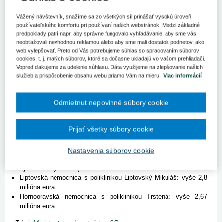
V Hornooravskej nemocnici s poliklinikou Trstená a v
Liptovskej nemocnici s poliklinikou MUDr. Ivana Stodolu
Vážený návštevník, snažíme sa zo všetkých síl prinášať vysokú úroveň
Liptovský Mikuláš v piatok slávnostne prevzali od
používateľského komfortu pri používaní našich webstránok. Medzi základné
zhotoviteľov a dodávateľov nové pracoviská magnetickej
predpoklady patrí napr. aby správne fungovalo vyhľadávanie, aby sme vás
rezonancie (MRI). Kľúčovú časť – samotnú MRI technológiu –
neobťažovali nevhodnou reklamou alebo aby sme mali dostatok podnetov, ako
financoval Plán obnovy a odolnosti SR.
web vylepšovať. Preto od Vás potrebujeme súhlas so spracovaním súborov
cookies, t. j. malých súborov, ktoré sa dočasne ukladajú vo vašom prehliadači.
Nové pracoviská magnetickej rezonancie prinesú rýchlejšiu a
Vopred ďakujeme za udelenie súhlasu. Dáta využijeme na zlepšovanie našich
služieb a prispôsobenie obsahu webu priamo Vám na mieru.
Viac informácií
presnejšiu diagnostiku pre hospitalizovaných aj ambulantných
pacientov.
Po zaškolení personálu, odskúšaní technológie a
nastavení všetkých potrebných procesov vyšetria prvých
Odmietnut nepovinné súbory cookie
pacientov na jeseň tohto roku. Otvorenie oboch pracovísk rozšíri
diagnostické možnosti nemocníc a zvýši dostupnosť
zobrazovacích vyšetrení pre obyvateľov regiónov Liptova a Oravy.
Prijať všetky súbory cookie
Celková výška investícií do vybudovania oboch pracovísk
presiahla 6,5 milióna eur. Financovanie bolo zabezpečené zo
Nastavenia súborov cookie
zdrojov Plánu obnovy a odolnosti SR, Žilinského samosprávneho
kraja a vlastných zdrojov nemocníc.
Liptovská nemocnica s poliklinikou Liptovský Mikuláš: vyše 2,8
milióna eura.
Hornooravská nemocnica s poliklinikou Trstená: vyše 2,67
milióna eura.