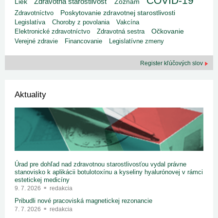
COVID-19
Zdravotná starostlivosť
Liek
Zoznam
Poskytovanie zdravotnej starostlivosti
Zdravotníctvo
Legislatíva
Choroby z povolania
Vakcína
Elektronické zdravotníctvo
Zdravotná sestra
Očkovanie
Verejné zdravie
Financovanie
Legislatívne zmeny
Register kľúčových slov
Aktuality
Úrad pre dohľad nad zdravotnou starostlivosťou vydal právne
stanovisko k aplikácii botulotoxínu a kyseliny hyalurónovej v rámci
estetickej medicíny
9. 7. 2026
redakcia
Pribudli nové pracoviská magnetickej rezonancie
7. 7. 2026
redakcia