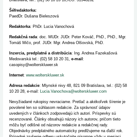
Šéfredaktorka:
PaedDr. Dušana Bieleszová
Redaktorka
: PhDr. Lucia Vanochová
Redakčná rada
: doc. MUDr. JUDr. Peter Kováč, PhD., PhD., Mgr.
Tomáš Mičo, prof. JUDr. Mgr. Andrea Olšovská, PhD.
Inzercia, predplatné a distribúcia
: Ing. Andrea Fazekašová
Medovarská tel.: (02) 58 10 20 31,
e-mail
:
casopisy@wolterskluwer.sk
Internet
:
www.wolterskluwer.sk
Adresa redakcie
: Mlynské nivy 48, 821 09 Bratislava, tel.: (02) 58
10 20 28, e-mail:
Lucia.Vanochova@wolterskluwer.com
Nevyžiadané rukopisy nevraciame. Pretlač a akékoľvek šírenie je
povolené len so súhlasom redakcie. Za správnosť údajov
uvedených v článkoch zodpovedajú ich autori. Príspevky sú
recenzované. Články obsahujú názory ich autorov, pričom tieto
môžu byť odlišné od názorov redakcie a redakčnej rady.
Objednávky predplatného automaticky predlžujeme na ďalší rok.
Prípadné zrušenie odberu uskutočnite písomne vždy v mesiaci