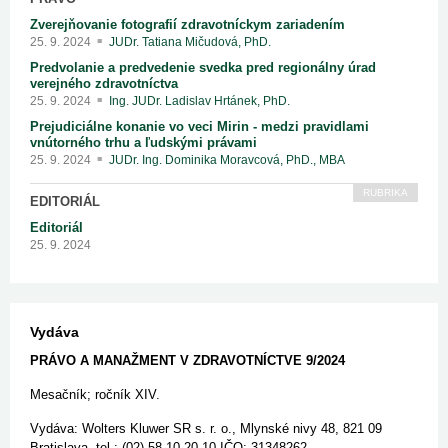
Zverejňovanie fotografií zdravotníckym zariadením
25. 9. 2024
JUDr. Tatiana Mičudová, PhD.
Predvolanie a predvedenie svedka pred regionálny úrad
verejného zdravotníctva
25. 9. 2024
Ing. JUDr. Ladislav Hrtánek, PhD.
Prejudiciálne konanie vo veci Mirin - medzi pravidlami
vnútorného trhu a ľudskými právami
25. 9. 2024
JUDr. Ing. Dominika Moravcová, PhD., MBA
RUBRIKA
EDITORIÁL
Editoriál
25. 9. 2024
Vydáva
PRÁVO A MANAŽMENT
V ZDRAVOTNÍCTVE 9/2024
Mesačník; ročník XIV.
Vydáva: Wolters Kluwer SR s. r. o., Mlynské nivy 48, 821 09
Bratislava, tel.: (02) 58 10 20 10,IČO: 31348262