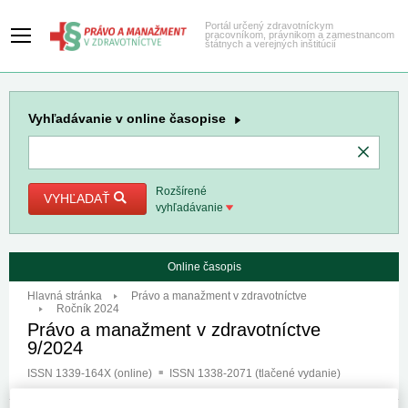
Portál určený zdravotníckym
pracovníkom, právnikom a zamestnancom
štátnych a verejných inštitúcií
Vyhľadávanie
v online časopise
Rozšírené
VYHĽADAŤ
vyhľadávanie
Online časopis
Hlavná stránka
Právo a manažment v zdravotníctve
Ročník 2024
Právo a manažment v zdravotníctve
9/2024
ISSN 1339-164X (online)
ISSN 1338-2071 (tlačené vydanie)