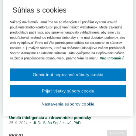
Súhlas s cookies
Vážený návštevník, snažíme sa zo všetkých síl prinášať vysokú úroveň
používateľského komfortu pri používaní našich webstránok. Medzi základné
predpoklady patrí napr. aby správne fungovalo vyhľadávanie, aby sme vás
neobťažovali nevhodnou reklamou alebo aby sme mali dostatok podnetov, ako
web vylepšovať. Preto od Vás potrebujeme súhlas so spracovaním súborov
cookies, t. j. malých súborov, ktoré sa dočasne ukladajú vo vašom prehliadači.
Vopred ďakujeme za udelenie súhlasu. Dáta využijeme na zlepšovanie našich
služieb a prispôsobenie obsahu webu priamo Vám na mieru.
Viac informácií
Odmietnut nepovinné súbory cookie
Prijať všetky súbory cookie
Obsah vydania
Nastavenia súborov cookie
RUBRIKA
TRENDY
Umelá inteligencia a zdravotnícke pomôcky
25. 9. 2024
JUDr. Soňa Sopúchová, PhD.
RUBRIKA
PRÁVO