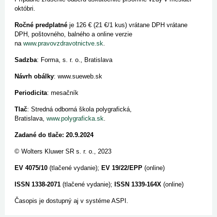
októbri.
Ročné predplatné
je 126 € (21 €/1 kus) vrátane DPH vrátane
DPH, poštovného, balného a online verzie
na
www.pravovzdravotnictve.sk
.
Sadzba
: Forma, s. r. o., Bratislava
Návrh obálky
: www.sueweb.sk
Periodicita
: mesačník
Tlač
: Stredná odborná škola polygrafická,
Bratislava,
www.polygraficka.sk
.
Zadané do tlače: 20.9.2024
© Wolters Kluwer SR s. r. o., 2023
EV 4075/10
(tlačené vydanie);
EV 19/22/EPP
(online)
ISSN 1338-2071
(tlačené vydanie);
ISSN 1339-164X
(online)
Časopis je dostupný aj v systéme ASPI.