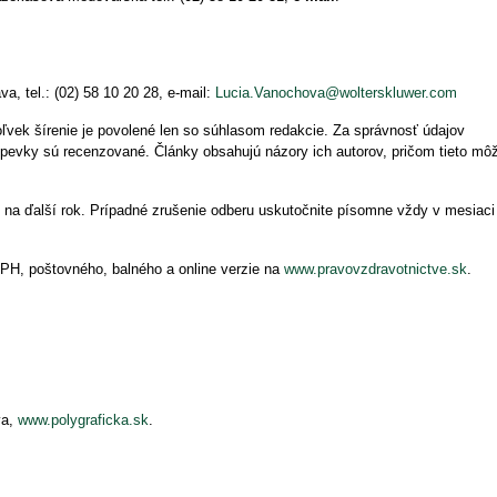
va, tel.: (02) 58 10 20 28, e-mail:
Lucia.Vanochova@wolterskluwer.com
ľvek šírenie je povolené len so súhlasom redakcie. Za správnosť údajov
spevky sú recenzované. Články obsahujú názory ich autorov, pričom tieto mô
na ďalší rok. Prípadné zrušenie odberu uskutočnite písomne vždy v mesiaci
 DPH, poštovného, balného a online verzie na
www.pravovzdravotnictve.sk
.
va,
www.polygraficka.sk
.