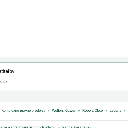
titeľov
e.sk
.
Komplexné právne predpisy
Wolters Kluwer
Ropo a Obce
Legalis
mácie o spracovaní osobných údajov
Partnerské stránky