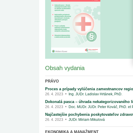
kategorizovaných liekov 1. 8....
Od 1. augusta 2026 sa za
1. 7. 2026
redakcia
implementáciu nových elekt
Ministerstvo zdravotníctva zverejnilo aktualizovaný
knižke
zoznam kategori...
29. 6. 2026
redakcia
Rezort zdravotníctva zverejnil zoznam
kategorizovaných špeciálnych ...
29. 6. 2026
redakcia
Výzva na podporu dostupnosti zdravotnej
starostlivosti v centrách z...
22. 6. 2026
redakcia
Obsah vydania
PRÁVO
Proces a prípady vylúčenia zamestnancov regio
26. 4. 2023
Ing. JUDr. Ladislav Hrtánek, PhD.
Dokonalá pasca – úhrada nekategorizovaného l
26. 4. 2023
Doc. MUDr. JUDr. Peter Kováč, PhD. et
Najčastejšie pochybenia poskytovateľov zdravot
26. 4. 2023
JUDr. Miriam Mikulová
EKONOMIKA A MANAŽMENT