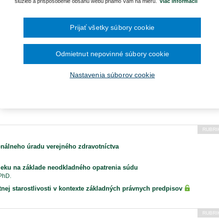
Ročník 2014
2016
služieb a prispôsobenie obsahu webu priamo Vám na mieru.
Viac informácií
čína šesťmesačné prechodné obdobie na
Ročník 2013
2015
ronických služieb v elektronickej zdravotnej
Ročník 2012
2014
Ročník 2011
2013
Prijať všetky súbory cookie
Ročník 2010
2012
Ročník 2026
2011
2010
Odmietnut nepovinné súbory cookie
Nastavenia súborov cookie
RUBRI
nálneho úradu verejného zdravotníctva
ieku na základe neodkladného opatrenia súdu
 PhD.
nej starostlivosti v kontexte základných právnych predpisov
RUBRI