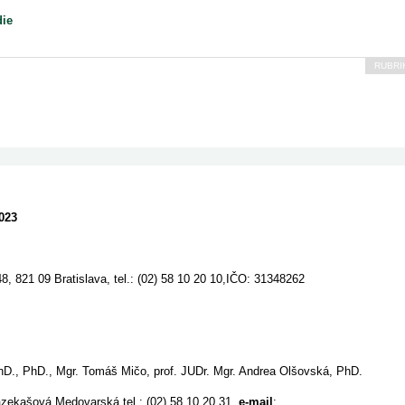
die
RUBRI
023
8, 821 09 Bratislava, tel.: (02) 58 10 20 10,IČO: 31348262
hD., PhD., Mgr. Tomáš Mičo, prof. JUDr. Mgr. Andrea Olšovská, PhD.
azekašová Medovarská tel.: (02) 58 10 20 31,
e-mail
: