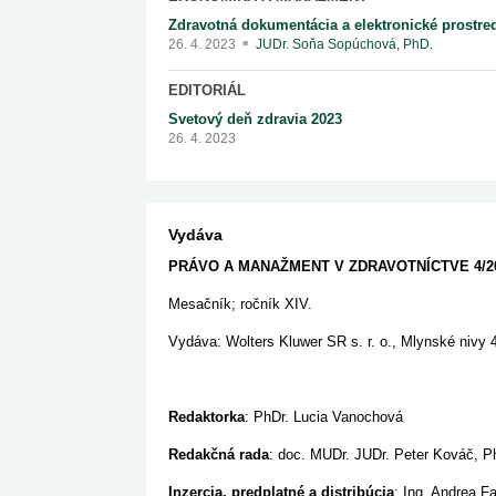
Zdravotná dokumentácia a elektronické prostre
26. 4. 2023
JUDr. Soňa Sopúchová, PhD.
EDITORIÁL
Svetový deň zdravia 2023
26. 4. 2023
Vydáva
PRÁVO A MANAŽMENT
V ZDRAVOTNÍCTVE 4/2
Mesačník; ročník XIV.
Vydáva: Wolters Kluwer SR s. r. o., Mlynské nivy 4
Redaktorka
: PhDr. Lucia Vanochová
Redakčná rada
: doc. MUDr. JUDr. Peter Kováč, P
Inzercia, predplatné a distribúcia
: Ing. Andrea F