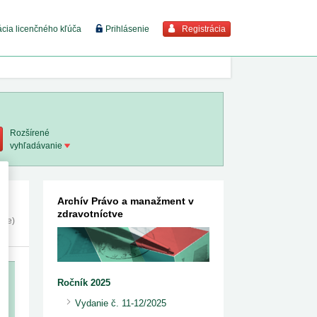
Registrácia
ácia licenčného kľúča
Prihlásenie
braziť viac
7. 8. 2026
Rozšírené
vyhľadávanie
8. 8. 2026
 18. 8.
Archív Právo a manažment v
zdravotníctve
nie)
 2. 8.
 1. 8.
Ročník 2025
Vydanie č. 11-12/2025
1. 8. 2026