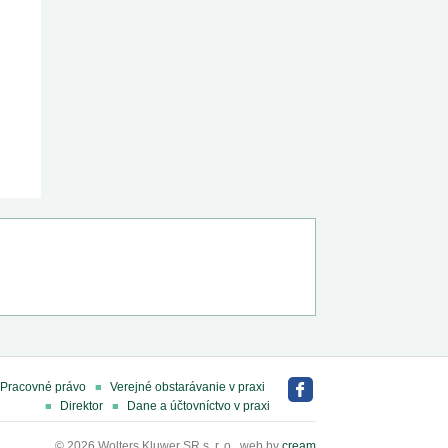
Pracovné právo
Verejné obstarávanie v praxi
Direktor
Dane a účtovníctvo v praxi
© 2026 Wolters Kluwer SR s. r. o., web by
cream