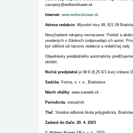
casopisy@wolterskluwer.sk
Internet
:
www.wolterskluwer.sk
Adresa redakcie
: Mlynské nivy 48, 821 09 Bratisla
Nevyžiadané rukopisy nevraciame. Pretlač a akéko
uvedených v článkoch zodpovedajú ich autori. Prí
byť odlišné od názorov redakcie a redakčnej rady.
Objednávky predplatného automaticky predlžujeme 
októbri.
Ročné predplatné
je 99 € (8,25 €/1 kus) vrátane
Sadzba
: Forma, s. r. o., Bratislava
Návrh obálky
: www.sueweb.sk
Periodicita
: mesačník
Tlač
: Stredná odborná škola polygrafická, Bratisla
Zadané do tlače: 20. 4. 2023
© Wolters Kluwer SR s. r. o., 2023