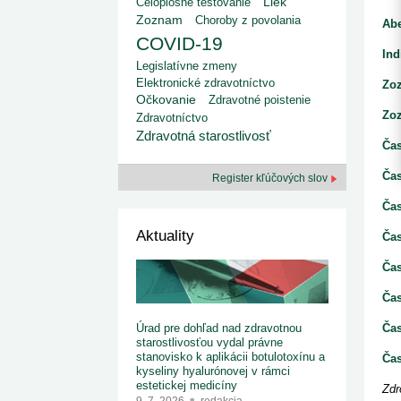
Liek
kategorizovaných liekov 1. 8....
Celoplošné testovanie
Od 1. augusta 2026 sa za
1. 7. 2026
redakcia
Zoznam
Choroby z povolania
implementáciu nových elekt
Ab
Ministerstvo zdravotníctva zverejnilo aktualizovaný
knižke
COVID-19
zoznam kategori...
Ind
29. 6. 2026
redakcia
Legislatívne zmeny
Rezort zdravotníctva zverejnil zoznam
Elektronické zdravotníctvo
Zo
kategorizovaných špeciálnych ...
Očkovanie
Zdravotné poistenie
29. 6. 2026
redakcia
Zoz
Zdravotníctvo
Výzva na podporu dostupnosti zdravotnej
Zdravotná starostlivosť
starostlivosti v centrách z...
Čas
22. 6. 2026
redakcia
Čas
Register kľúčových slov
Čas
Aktuality
Čas
Čas
Ča
Čas
Úrad pre dohľad nad zdravotnou
starostlivosťou vydal právne
stanovisko k aplikácii botulotoxínu a
Čas
kyseliny hyalurónovej v rámci
estetickej medicíny
Zdr