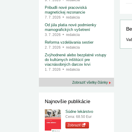
9. 7. 2026
redakcia
Pribudli nové pracoviská
magnetickej rezonancie
7. 7. 2026
redakcia
Od júla platia nové podmienky
Be
mamografických vyšetrení
3. 7. 2026
redakcia
Vaš
Reforma vzdelávania sestier
2. 7. 2026
redakcia
Zvýhodnené alebo bezplatné vstupy
do kultúrnych inštitúcií pre
viacnásobných darcov krvi
1. 7. 2026
redakcia
Zobraziť všetky články
Najnovšie publikácie
Súdne lekárstvo
Cena: 68.50 Eur
Zobraziť