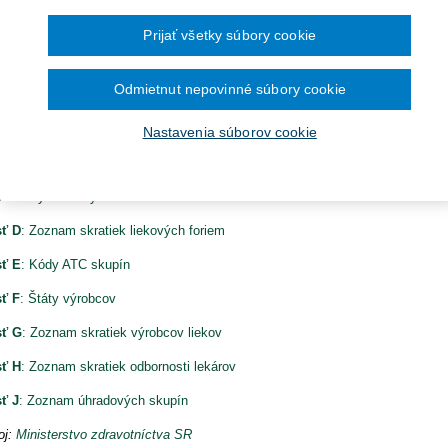
Ročník 2014
2016
čína šesťmesačné prechodné obdobie na
Ročník 2013
2015
ronických služieb v elektronickej zdravotnej
ecedný zoznam liekov
Ročník 2012
2014
Prijať všetky súbory cookie
Ročník 2011
2013
ikačné obmedzenia – Kódy
Ročník 2010
2012
Ročník 2026
2011
Odmietnut nepovinné súbory cookie
znam indikačných obmedzení
2010
nam indikačných obmedzení – Produkty
Nastavenia súborov cookie
ť B
: Indikačné obmedzenia
ť C
: Vysvetlivky
ť D
: Zoznam skratiek liekových foriem
ť E
: Kódy ATC skupín
ť F
: Štáty výrobcov
sť G
: Zoznam skratiek výrobcov liekov
ť H
: Zoznam skratiek odbornosti lekárov
ť J
: Zoznam úhradových skupín
oj:
Ministerstvo zdravotníctva SR