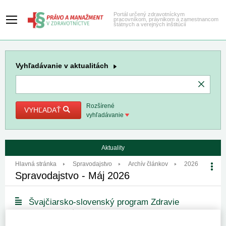
Portál určený zdravotníckym
pracovníkom, právnikom a zamestnancom
štátnych a verejných inštitúcií
Vyhľadávanie
v aktualitách
Rozšírené
VYHĽADAŤ
vyhľadávanie
Aktuality
Hlavná stránka
Spravodajstvo
Archív článkov
2026
Spravodajstvo - Máj 2026
Švajčiarsko-slovenský program Zdravie
21. 5. 2026
Kategória:
Spravodajstvo
Autor/i: redakcia
Zdroj:
MZ SR