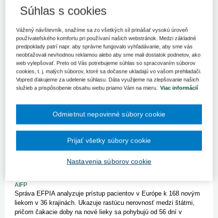
Ministerstvo zdravotníctva SR v spolupráci s partnermi v rámci
Súhlas s cookies
Švajčiarsko-slovenského programu Zdravie realizuje systematické
vzdelávanie koordinátorov prevencie s cieľom posilňovať kapacity
verejného zdravotníctva a prispievať k znižovaniu zdrav...
Vážený návštevník, snažíme sa zo všetkých síl prinášať vysokú úroveň
používateľského komfortu pri používaní našich webstránok. Medzi základné
predpoklady patrí napr. aby správne fungovalo vyhľadávanie, aby sme vás
neobťažovali nevhodnou reklamou alebo aby sme mali dostatok podnetov, ako
Výdavky na lieky v roku 2025 opäť
web vylepšovať. Preto od Vás potrebujeme súhlas so spracovaním súborov
vzrástli, počet vydaných balení stagnuje
cookies, t. j. malých súborov, ktoré sa dočasne ukladajú vo vašom prehliadači.
Vopred ďakujeme za udelenie súhlasu. Dáta využijeme na zlepšovanie našich
19. 5. 2026
Kategória:
Spravodajstvo
Autor/i: redakcia
Zdroj:
služieb a prispôsobenie obsahu webu priamo Vám na mieru.
Viac informácií
NCZI
Výdavky na lieky na Slovensku v roku 2025 dosiahli hodnotu
takmer 2,6 miliardy eur, pričom úhrada zdravotných poisťovní
Odmietnut nepovinné súbory cookie
predstavovala 1,9 miliardy eur.
Prijať všetky súbory cookie
Rastúca nerovnosť v prístupe k novým
liekom v Európe a predlžovanie čakacích dôb
Nastavenia súborov cookie
pre pacientov
19. 5. 2026
Kategória:
Spravodajstvo
Autor/i: redakcia
Zdroj:
AIFP
Správa EFPIA analyzuje prístup pacientov v Európe k 168 novým
liekom v 36 krajinách. Ukazuje rastúcu nerovnosť medzi štátmi,
pričom čakacie doby na nové lieky sa pohybujú od 56 dní v