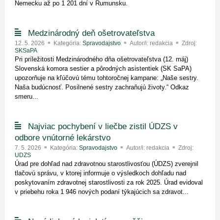
Nemecku až po 1 201 dní v Rumunsku.
Medzinárodný deň ošetrovateľstva
12. 5. 2026
Kategória:
Spravodajstvo
Autor/i: redakcia
Zdroj:
SKSaPA
Pri príležitosti Medzinárodného dňa ošetrovateľstva (12. máj)
Slovenská komora sestier a pôrodných asistentiek (SK SaPA)
upozorňuje na kľúčovú tému tohtoročnej kampane: „Naše sestry.
Naša budúcnosť. Posilnené sestry zachraňujú životy.“ Odkaz
smeru...
Najviac pochybení v liečbe zistil ÚDZS v
odbore vnútorné lekárstvo
7. 5. 2026
Kategória:
Spravodajstvo
Autor/i: redakcia
Zdroj:
UDZS
Úrad pre dohľad nad zdravotnou starostlivosťou (ÚDZS) zverejnil
tlačovú správu, v ktorej informuje o výsledkoch dohľadu nad
poskytovaním zdravotnej starostlivosti za rok 2025. Úrad evidoval
v priebehu roka 1 946 nových podaní týkajúcich sa zdravot...