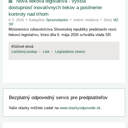
Nová lieková legislatíva - vyššia
dostupnosť inovatívnych liekov a posilnenie
kontroly nad trhom
6. 5. 2026
Kategória:
Spravodajstvo
Autor/i: redakcia
Zdroj:
MZ
SR
Ministerstvo zdravotníctva Slovenskej republiky predstavilo novú
liekovú legislatívu, ktorú dňa 6. mája 2026 schválila vláda SR.
Kľúčové slová
Liečebný postup
Liek
Legislatívne zmeny
Bezplatný odpovedný servis pre predplatiteľov
Vaše otázky môžete zadať na
www.otazkyodpovede.sk
.