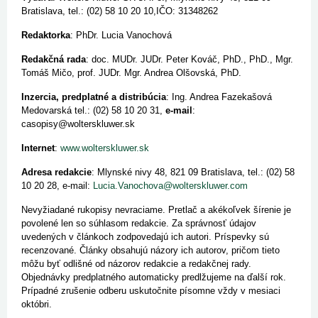
Bratislava, tel.: (02) 58 10 20 10,IČO: 31348262
Redaktorka
: PhDr. Lucia Vanochová
Redakčná rada
: doc. MUDr. JUDr. Peter Kováč, PhD., PhD., Mgr.
Tomáš Mičo, prof. JUDr. Mgr. Andrea Olšovská, PhD.
Inzercia, predplatné a distribúcia
: Ing. Andrea Fazekašová
Medovarská tel.: (02) 58 10 20 31,
e-mail
:
casopisy@wolterskluwer.sk
Internet
:
www.wolterskluwer.sk
Adresa redakcie
: Mlynské nivy 48, 821 09 Bratislava, tel.: (02) 58
10 20 28, e-mail:
Lucia.Vanochova@wolterskluwer.com
Nevyžiadané rukopisy nevraciame. Pretlač a akékoľvek šírenie je
povolené len so súhlasom redakcie. Za správnosť údajov
uvedených v článkoch zodpovedajú ich autori. Príspevky sú
recenzované. Články obsahujú názory ich autorov, pričom tieto
môžu byť odlišné od názorov redakcie a redakčnej rady.
Objednávky predplatného automaticky predlžujeme na ďalší rok.
Prípadné zrušenie odberu uskutočnite písomne vždy v mesiaci
októbri.