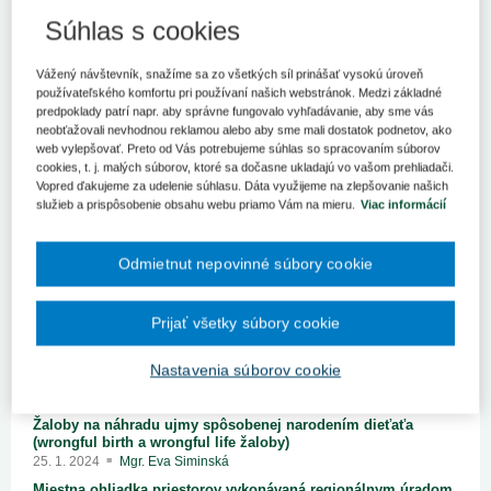
Súhlas s cookies
Vážený návštevník, snažíme sa zo všetkých síl prinášať vysokú úroveň
používateľského komfortu pri používaní našich webstránok. Medzi základné
predpoklady patrí napr. aby správne fungovalo vyhľadávanie, aby sme vás
neobťažovali nevhodnou reklamou alebo aby sme mali dostatok podnetov, ako
web vylepšovať. Preto od Vás potrebujeme súhlas so spracovaním súborov
cookies, t. j. malých súborov, ktoré sa dočasne ukladajú vo vašom prehliadači.
Vopred ďakujeme za udelenie súhlasu. Dáta využijeme na zlepšovanie našich
služieb a prispôsobenie obsahu webu priamo Vám na mieru.
Viac informácií
Odmietnut nepovinné súbory cookie
Prijať všetky súbory cookie
Obsah vydania
Nastavenia súborov cookie
RUBRIKA
PRÁVO
Žaloby na náhradu ujmy spôsobenej narodením dieťaťa
(wrongful birth a wrongful life žaloby)
25. 1. 2024
Mgr. Eva Siminská
Miestna ohliadka priestorov vykonávaná regionálnym úradom