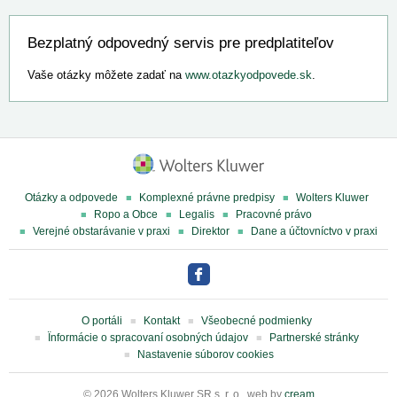
Bezplatný odpovedný servis pre predplatiteľov
Vaše otázky môžete zadať na
www.otazkyodpovede.sk
.
Otázky a odpovede
Komplexné právne predpisy
Wolters Kluwer
Ropo a Obce
Legalis
Pracovné právo
Verejné obstarávanie v praxi
Direktor
Dane a účtovníctvo v praxi
O portáli
Kontakt
Všeobecné podmienky
Ïnformácie o spracovaní osobných údajov
Partnerské stránky
Nastavenie súborov cookies
© 2026 Wolters Kluwer SR s. r. o., web by
cream