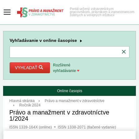
Portál určený zdravotníckym
pracovníkom, právnikom a zamestnancom
štátnych a verejných inštitúcií
Vyhľadávanie
v online časopise
Rozšírené
VYHĽADAŤ
vyhľadávanie
Online časopis
Hlavná stránka
Právo a manažment v zdravotníctve
Ročník 2024
Právo a manažment v zdravotníctve
1/2024
ISSN 1339-164X (online)
ISSN 1338-2071 (tlačené vydanie)