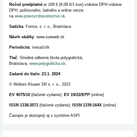
Ročné predplatné
je 109 € (9,08 €/1 kus) vrátane DPH vrátane
DPH, poštovného, balného a online verzie
na
www.pravovzdravotnictve.sk
.
Sadzba
: Forma, s. r. o., Bratislava
Návrh obálky
: www.sueweb.sk
Periodicita
: mesačník
Tlač
: Stredná odborná škola polygrafická,
Bratislava,
www.polygraficka.sk
.
Zadané do tlače: 23.1. 2024
© Wolters Kluwer SR s. r. o., 2023
EV 4075/10
(tlačené vydanie);
EV 19/22/EPP
(online)
ISSN 1338-2071
(tlačené vydanie);
ISSN 1339-164X
(online)
Časopis je dostupný aj v systéme ASPI.