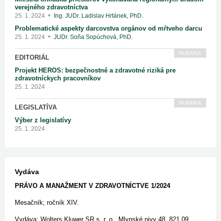
verejného zdravotníctva
25. 1. 2024
Ing. JUDr. Ladislav Hrtánek, PhD.
Problematické aspekty darcovstva orgánov od mŕtveho darcu
25. 1. 2024
JUDr. Soňa Sopúchová, PhD.
RUBRIKA
EDITORIÁL
Projekt HEROS: bezpečnostné a zdravotné riziká pre
zdravotníckych pracovníkov
25. 1. 2024
RUBRIKA
LEGISLATÍVA
Výber z legislatívy
25. 1. 2024
Vydáva
PRÁVO A MANAŽMENT
V ZDRAVOTNÍCTVE 1/2024
Mesačník; ročník XIV.
Vydáva: Wolters Kluwer SR s. r. o., Mlynské nivy 48, 821 09