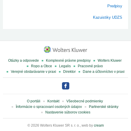
Predpisy
Kazuistiky UDZS
Otázky a odpovede
Komplexné právne predpisy
Wolters Kluwer
Ropo a Obce
Legalis
Pracovné právo
Verejné obstarávanie v praxi
Direktor
Dane a účtovníctvo v praxi
O portáli
Kontakt
Všeobecné podmienky
Ïnformácie o spracovaní osobných údajov
Partnerské stránky
Nastavenie súborov cookies
© 2026 Wolters Kluwer SR s. r. o., web by
cream