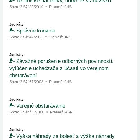
Technické námietky, odborné stanovisko
Spzn:
3 Sžf 33/2010
Prameň:
JNS.
Judikáty
Správne konanie
Spzn:
3 Sžf 47/2011
Prameň:
JNS.
Judikáty
Závažné porušenie odborných povinností,
vylúčenie uchádzača z účasti vo verejnom
obstarávaní
Spzn:
3 Sžf 57/2008
Prameň:
JNS.
Judikáty
Verejné obstarávanie
Spzn:
1 Sžnč 3/2006
Prameň:
ASPI
Judikáty
Výška náhrady za bolesť a výška náhrady