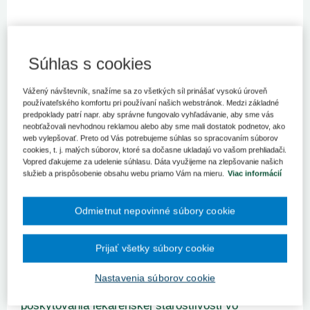
Judikáty
Zdravotná starostlivosť
Súhlas s cookies
Spzn:
3 Szd 8/2009
Prameň:
JNS.
Vážený návštevník, snažíme sa zo všetkých síl prinášať vysokú úroveň
Judikáty
používateľského komfortu pri používaní našich webstránok. Medzi základné
Poskytovanie zdravotnej starostlivosti
predpoklady patrí napr. aby správne fungovalo vyhľadávanie, aby sme vás
neobťažovali nevhodnou reklamou alebo aby sme mali dostatok podnetov, ako
uhrádzanej na základe verejného zdravotného
web vylepšovať. Preto od Vás potrebujeme súhlas so spracovaním súborov
poistenia
cookies, t. j. malých súborov, ktoré sa dočasne ukladajú vo vašom prehliadači.
Spzn:
PL. ÚS 16/05
Prameň:
Zb.Us.
Číslo:
4/2008
Vopred ďakujeme za udelenie súhlasu. Dáta využijeme na zlepšovanie našich
služieb a prispôsobenie obsahu webu priamo Vám na mieru.
Viac informácií
Judikáty
Odmietnut nepovinné súbory cookie
Súdne poplatky
Spzn:
4 Obo 270/99
Prameň:
Zb.NS
Zväzok:
4
Ročník:
2001
Strana:
56
Číslo:
74/2001
Prijať všetky súbory cookie
Judikáty
Nastavenia súborov cookie
Ústavnosť a otázky týkajúce sa
poskytovania lekárenskej starostlivosti vo