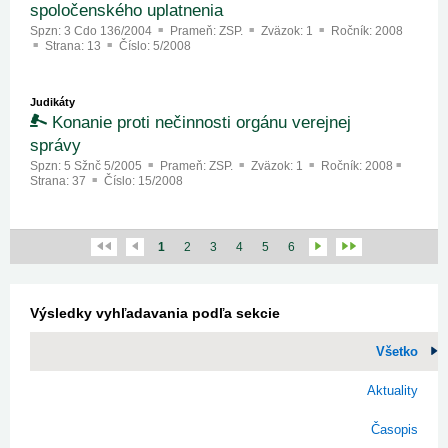
spoločenského uplatnenia
Spzn:
3 Cdo 136/2004
Prameň:
ZSP.
Zväzok:
1
Ročník:
2008
Strana:
13
Číslo:
5/2008
Judikáty
Konanie proti nečinnosti orgánu verejnej
správy
Spzn:
5 Sžnč 5/2005
Prameň:
ZSP.
Zväzok:
1
Ročník:
2008
Strana:
37
Číslo:
15/2008
1
2
3
4
5
6
Výsledky vyhľadavania podľa sekcie
Všetko
Aktuality
Časopis