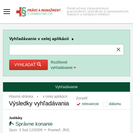
Portál určený zdravotníckym
pracovníkom, právnikom a zamestnancom
štátnych a verejných inštitúcií
Vyhľadávanie
v celej aplikácii
Rozšírené
VYHĽADAŤ
vyhľadávanie
Vyhľadávanie
Hlavná stránka
v celej aplikácii
Zoradiť
Výsledky vyhľadávania
relevancie
dátumu
Judikáty
Správne konanie
Spzn:
3 Szd 12/2009
Prameň:
JNS.