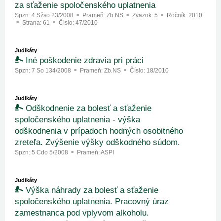
za sťaženie spoločenského uplatnenia
Spzn:
4 Sžso 23/2008
Prameň:
Zb.NS
Zväzok:
5
Ročník:
2010
Strana:
61
Číslo:
47/2010
Judikáty
Iné poškodenie zdravia pri práci
Spzn:
7 So 134/2008
Prameň:
Zb.NS
Číslo:
18/2010
Judikáty
Odškodnenie za bolesť a sťaženie
spoločenského uplatnenia - výška
odškodnenia v prípadoch hodných osobitného
zreteľa. Zvýšenie výšky odškodného súdom.
Spzn:
5 Cdo 5/2008
Prameň:
ASPI
Judikáty
Výška náhrady za bolesť a sťaženie
spoločenského uplatnenia. Pracovný úraz
zamestnanca pod vplyvom alkoholu.