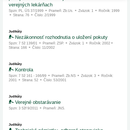
verejných lekárňach
Spzn:
PL. ÚS 37/1999
Prameň:
Zb.Us.
Zväzok:
1
Ročník:
1999
Strana:
76
Číslo:
2/1999
Judikáty
Nezákonnosť rozhodnutia o uložení pokuty
Spzn:
7 Sž 139/01
Prameň:
ZSP.
Zväzok:
1
Ročník:
2002
Strana:
166
Číslo:
11/2002
Judikáty
Kontrola
Spzn:
7 Sž 161 - 166/99
Prameň:
Zb.NS
Zväzok:
3
Ročník:
2001
Strana:
52
Číslo:
53/2001
Judikáty
Verejné obstarávanie
Spzn:
3 Sžf 9/2011
Prameň:
JNS.
Judikáty