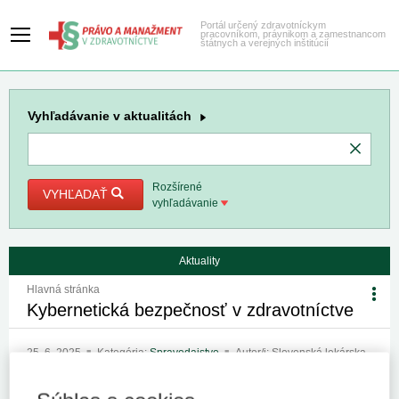
Portál určený zdravotníckym
pracovníkom, právnikom a zamestnancom
štátnych a verejných inštitúcií
Vyhľadávanie
v aktualitách
Rozšírené
VYHĽADAŤ
vyhľadávanie
Aktuality
Hlavná stránka
Kybernetická bezpečnosť v zdravotníctve
25. 6. 2025
Kategória:
Spravodajstvo
Autor/i: Slovenská lekárska
komora