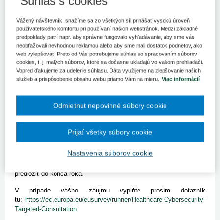
Súhlas s cookies
Digitalizácia už dávno vstúpila aj do zdravotnej starostlivosti, kde
výrazne pomáha na viacerých frontoch. Opačnou stranou mince
sú však potenciálne kybernetické útoky, ktoré, ak udrú naplno,
Vážený návštevník, snažíme sa zo všetkých síl prinášať vysokú úroveň
môžu zdravotnú starostlivosť ohroziť. V posledných rokoch sa
používateľského komfortu pri používaní našich webstránok. Medzi základné
počet incidentov skutočne zvýšil, je ich viac než v ktoromkoľvek
predpoklady patrí napr. aby správne fungovalo vyhľadávanie, aby sme vás
neobťažovali nevhodnou reklamou alebo aby sme mali dostatok podnetov, ako
inom kritickom odvetví v EÚ.
web vylepšovať. Preto od Vás potrebujeme súhlas so spracovaním súborov
cookies, t. j. malých súborov, ktoré sa dočasne ukladajú vo vašom prehliadači.
Európska komisia začiatkom tohto roka predstavila akčný plán na
Vopred ďakujeme za udelenie súhlasu. Dáta využijeme na zlepšovanie našich
ochranu zdravotníctva, ktorý sa zaoberá konkrétnymi a
služieb a prispôsobenie obsahu webu priamo Vám na mieru.
Viac informácií
naliehavými hrozbami, ktorým toto odvetvie čelí. S cieľom
zabezpečiť účinné vykonávanie a vplyv opatrení, ktoré sú v pláne
načrtnuté, začala Európska komisia konzultácie k akčnému plánu.
Odmietnut nepovinné súbory cookie
Do 30. júna chce zbierať informácie z celého zdravotníckeho
sektora (zdravotnícki pracovníci, zdravotnícke orgány, odborníci v
Prijať všetky súbory cookie
oblasti dodržiavania predpisov a ochrany údajov, odborníci v
oblasti kybernetickej bezpečnosti, organizácie a akademická
Nastavenia súborov cookie
obec...), a vyzýva zainteresovaných, aby sa podelili o svoje
názory. Výsledky prispejú k odporúčaniam, ktoré Komisia plánuje
predložiť do konca roka.
V prípade vášho záujmu vyplňte prosím dotazník
tu:
https://ec.europa.eu/eusurvey/runner/Healthcare-Cybersecurity-
Targeted-Consultation