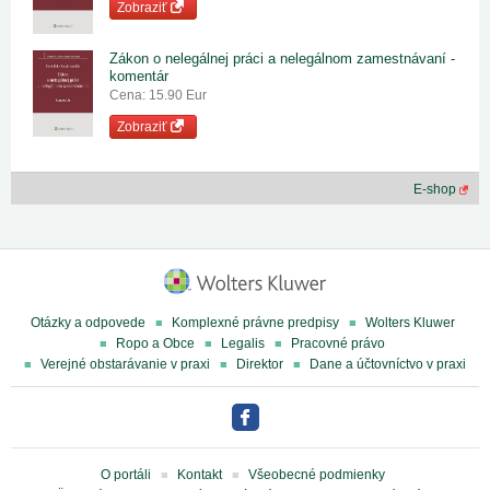
Zobraziť
Zákon o nelegálnej práci a nelegálnom zamestnávaní -
komentár
Cena: 15.90 Eur
Zobraziť
E-shop
Otázky a odpovede
Komplexné právne predpisy
Wolters Kluwer
Ropo a Obce
Legalis
Pracovné právo
Verejné obstarávanie v praxi
Direktor
Dane a účtovníctvo v praxi
O portáli
Kontakt
Všeobecné podmienky