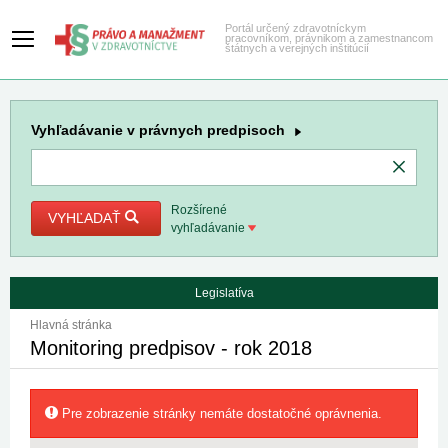
Portál určený zdravotníckym
pracovníkom, právnikom a zamestnancom
štátnych a verejných inštitúcií
Vyhľadávanie
v právnych predpisoch
Rozšírené
VYHĽADAŤ
vyhľadávanie
Legislatíva
Hlavná stránka
Monitoring predpisov - rok 2018
Pre zobrazenie stránky nemáte dostatočné oprávnenia.