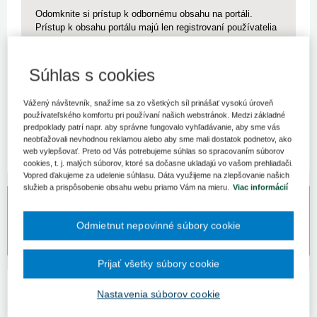
Odomknite si prístup k odbornému obsahu na portáli.
Prístup k obsahu portálu majú len registrovaní používatelia
portálu. Pokiaľ ste už zaregistrovaný, stačí sa prihlásiť.
Ak ešte nemáte prístup k obsahu portálu, využite 10-dňovú
Súhlas s cookies
demo licenciu zdarma (stačí sa zaregistrovať).
Vážený návštevník, snažíme sa zo všetkých síl prinášať vysokú úroveň
používateľského komfortu pri používaní našich webstránok. Medzi základné
Registrácia
Prihlásenie
predpoklady patrí napr. aby správne fungovalo vyhľadávanie, aby sme vás
neobťažovali nevhodnou reklamou alebo aby sme mali dostatok podnetov, ako
web vylepšovať. Preto od Vás potrebujeme súhlas so spracovaním súborov
cookies, t. j. malých súborov, ktoré sa dočasne ukladajú vo vašom prehliadači.
Vopred ďakujeme za udelenie súhlasu. Dáta využijeme na zlepšovanie našich
služieb a prispôsobenie obsahu webu priamo Vám na mieru.
Viac informácií
Bezplatný odpovedný servis pre predplatiteľov
Odmietnut nepovinné súbory cookie
Vaše otázky môžete zadať na
www.otazkyodpovede.sk
.
Prijať všetky súbory cookie
Kategórie predpisov
Nastavenia súborov cookie