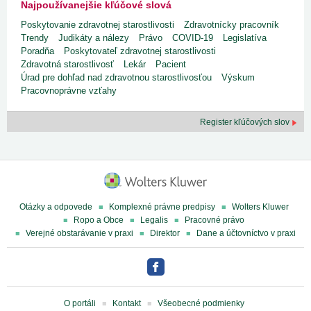
Najpoužívanejšie kľúčové slová
Poskytovanie zdravotnej starostlivosti
Zdravotnícky pracovník
Trendy
Judikáty a nálezy
Právo
COVID-19
Legislatíva
Poradňa
Poskytovateľ zdravotnej starostlivosti
Zdravotná starostlivosť
Lekár
Pacient
Úrad pre dohľad nad zdravotnou starostlivosťou
Výskum
Pracovnoprávne vzťahy
Register kľúčových slov
Otázky a odpovede
Komplexné právne predpisy
Wolters Kluwer
Ropo a Obce
Legalis
Pracovné právo
Verejné obstarávanie v praxi
Direktor
Dane a účtovníctvo v praxi
O portáli
Kontakt
Všeobecné podmienky