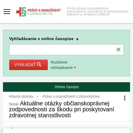
Portál určený zdravotníckym
pracovníkom, právnikom a zamestnancom
štátnych a verejných inštitúcií
Vyhľadávanie
v online časopise
Rozšírené
VYHĽADAŤ
vyhľadávanie
Online časopis
Hlavná stránka
Právo a manažment v zdravotníctve
Aktuálne otázky občianskoprávnej
Seriál
zodpovednosti za škodu pri poskytovaní
zdravotnej starostlivosti
Aktuálne otázky občianskoprávnej