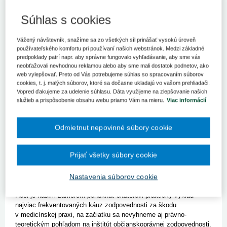
zodpovednosti za škodu pri poskytovaní
Súhlas s cookies
zdravotnej starostlivosti (II.)
V poslednom vydaní časopisu sme sa venovali teoretickým
Vážený návštevník, snažíme sa zo všetkých síl prinášať vysokú úroveň
východiskám občianskoprávnej zodpovednosti za škodu pri
používateľského komfortu pri používaní našich webstránok. Medzi základné
poskytovaní zdravotnej starostlivosti aj jej charakterizácii
predpoklady patrí napr. aby správne fungovalo vyhľadávanie, aby sme vás
a definícii prostredníctvom Občianskeho zákonníka. V ďalšej časti
neobťažovali nevhodnou reklamou alebo aby sme mali dostatok podnetov, ako
článku s...
web vylepšovať. Preto od Vás potrebujeme súhlas so spracovaním súborov
cookies, t. j. malých súborov, ktoré sa dočasne ukladajú vo vašom prehliadači.
Kľúčové slová
Vopred ďakujeme za udelenie súhlasu. Dáta využijeme na zlepšovanie našich
Škoda
Občianskoprávna zodpovednosť
služieb a prispôsobenie obsahu webu priamo Vám na mieru.
Viac informácií
Poskytovateľ zdravotnej starostlivosti
Odmietnut nepovinné súbory cookie
Prijať všetky súbory cookie
Aktuálne otázky občianskoprávnej
zodpovednosti za škodu pri poskytovaní
Nastavenia súborov cookie
zdravotnej starostlivosti
Hoci je naším zámerom ponúknuť čitateľovi praktický výklad
najviac frekventovaných káuz zodpovednosti za škodu
v medicínskej praxi, na začiatku sa nevyhneme aj právno-
teoretickým pohľadom na inštitút občianskoprávnej zodpovednosti.