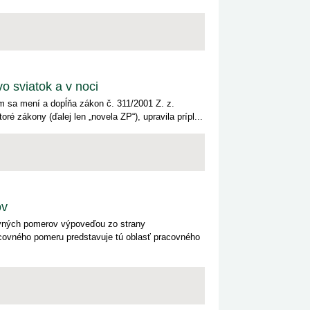
 sviatok a v noci
m sa mení a dopĺňa zákon č. 311/2001 Z. z.
é zákony (ďalej len „novela ZP“), upravila prípl...
ov
ovných pomerov výpoveďou zo strany
ovného pomeru predstavuje tú oblasť pracovného