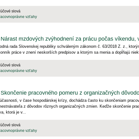
ľúčové slová
racovnoprávne vzťahy
Nárast mzdových zvýhodnení za prácu počas víkendu, vo
odná rada Slovenskej republiky schváleným zákonom č. 63/2018 Z. z., ktorý
onník práce v znení neskorších predpisov a ktorým sa menia a dopĺňajú niektor
ľúčové slová
racovnoprávne vzťahy
Skončenie pracovného pomeru z organizačných dôvod
účasnosti, v čase hospodárskej krízy, dochádza často ku skončeniam prac
estnávateľa z dôvodov rôznych organizačných zmien. Keďže skončenie prac
a, ktorá je v...
ľúčové slová
racovnoprávne vzťahy