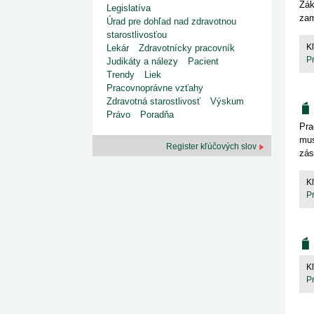
Zák
Legislatíva
zam
Úrad pre dohľad nad zdravotnou
starostlivosťou
K
Lekár
Zdravotnícky pracovník
P
Judikáty a nálezy
Pacient
Trendy
Liek
Pracovnoprávne vzťahy
Zdravotná starostlivosť
Výskum
Právo
Poradňa
Pra
mus
Register kľúčových slov
zás
K
P
K
P