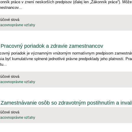
onník práce v znení neskorších predpisov (ďalej len „Zákonník práce“). Môž
estnancov...
ľúčové slová
racovnoprávne vzťahy
Pracovný poriadok a zdravie zamestnancov
covný poriadok je významným vnútorným normatívnym predpisom zamestnáva
ia byť kumulatívne splnené jednotlivé právne predpoklady jeho platnosti. P
tu...
ľúčové slová
racovnoprávne vzťahy
Zamestnávanie osôb so zdravotným postihnutím a inva
ľúčové slová
racovnoprávne vzťahy