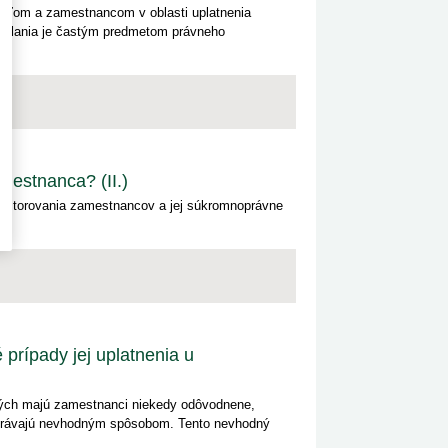
ateľom a zamestnancom v oblasti uplatnenia
ovolania je častým predmetom právneho
estnanca? (II.)
onitorovania zamestnancov a jej súkromnoprávne
rípady jej uplatnenia u
rých majú zamestnanci niekedy odôvodnene,
 správajú nevhodným spôsobom. Tento nevhodný