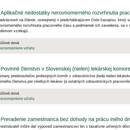
Aplikačné nedostatky nerovnomerného rozvrhnutia prac
adväznosti na článok, uverejnený v predchádzajúcom čísle časopisu, ktorý 
ovnomerného rozvrhnutia pracovného času a podmienok ich zavedenia, sa v
blémom vznikajú...
ľúčové slová
racovnoprávne vzťahy
Povinné členstvo v Slovenskej (nielen) lekárskej komore
strany predstaviteľov profesijných komôr v zdravotníctve (teda nielen lekárs
inného členstva pre všetkých lekárov (a ostatných zdravotníckych pracovníkov
ľúčové slová
racovnoprávne vzťahy
Preradenie zamestnanca bez dohody na prácu iného d
estnávateľ môže dať výpoveď zamestnancovi len z taxatívne určených dôvod