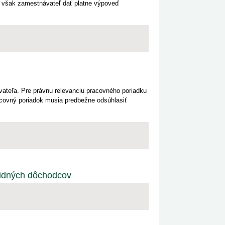
e však zamestnávateľ dať platne výpoveď
teľa. Pre právnu relevanciu pracovného poriadku
racovný poriadok musia predbežne odsúhlasiť
lidných dôchodcov