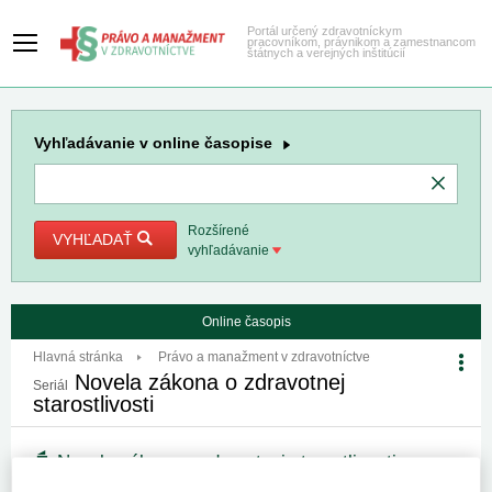
Portál určený zdravotníckym
pracovníkom, právnikom a zamestnancom
štátnych a verejných inštitúcií
Vyhľadávanie
v online časopise
Rozšírené
VYHĽADAŤ
vyhľadávanie
Online časopis
Hlavná stránka
Právo a manažment v zdravotníctve
Novela zákona o zdravotnej
Seriál
starostlivosti
Novela zákona o zdravotnej starostlivosti
(II.)