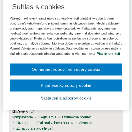
Súhlas s cookies
V tomto čísle prinášame druhú časť článku o novele č. 351/2017
Z. z. zákona o zdravotnej starostlivosti, a pokračujeme
problematikou organizovania a financovania prehliadok mŕtveho
Vážený návštevník, snažíme sa zo všetkých síl prinášať vysokú úroveň
tela.
používateľského komfortu pri používaní našich webstránok. Medzi základné
predpoklady patrí napr. aby správne fungovalo vyhľadávanie, aby sme vás
neobťažovali nevhodnou reklamou alebo aby sme mali dostatok podnetov, ako
Kľúčové slová
web vylepšovať. Preto od Vás potrebujeme súhlas so spracovaním súborov
Elektronické zdravotníctvo
Legislatíva
Zdravotná starostlivosť
cookies, t. j. malých súborov, ktoré sa dočasne ukladajú vo vašom prehliadači.
Vopred ďakujeme za udelenie súhlasu. Dáta využijeme na zlepšovanie našich
služieb a prispôsobenie obsahu webu priamo Vám na mieru.
Viac informácií
Novela zákona o zdravotnej starostlivosti
Odmietnut nepovinné súbory cookie
(I.)
Parlamentom prijatá decembrová novela č. 351/2017 Z. z. zákona
Prijať všetky súbory cookie
o zdravotnej starostlivosti rieši niekoľko oblastí od zabezpečenia
systému elektronického zdravotníctva, prehliadok mŕtvych tiel,
Nastavenia súborov cookie
sadzieb za poistencov štátu, poskytovania urgentnej zd...
Kľúčové slová
Kompetencie
Legislatíva
Ordinačné hodiny
Úrad pre dohľad nad zdravotnou starostlivosťou
Zdravotná starostlivosť