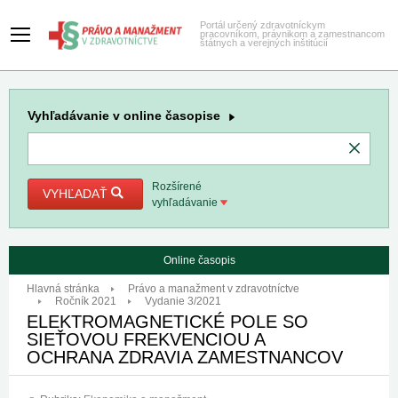
Portál určený zdravotníckym
pracovníkom, právnikom a zamestnancom
štátnych a verejných inštitúcií
Vyhľadávanie
v online časopise
Rozšírené
VYHĽADAŤ
vyhľadávanie
Online časopis
Hlavná stránka
Právo a manažment v zdravotníctve
Ročník 2021
Vydanie 3/2021
ELEKTROMAGNETICKÉ POLE SO
SIEŤOVOU FREKVENCIOU A
OCHRANA ZDRAVIA ZAMESTNANCOV