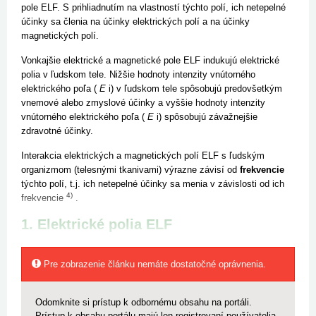
pole ELF. S prihliadnutím na vlastností týchto polí, ich netepelné
účinky sa členia na účinky elektrických polí a na účinky
magnetických polí.
Vonkajšie elektrické a magnetické pole ELF indukujú elektrické
polia v ľudskom tele. Nižšie hodnoty intenzity vnútorného
elektrického poľa (
E
i) v ľudskom tele spôsobujú predovšetkým
vnemové alebo zmyslové účinky a vyššie hodnoty intenzity
vnútorného elektrického poľa (
E
i) spôsobujú závažnejšie
zdravotné účinky.
Interakcia elektrických a magnetických polí ELF s ľudským
organizmom (telesnými tkanivami) výrazne závisí od
frekvencie
týchto polí, t.j. ich netepelné účinky sa menia v závislosti od ich
4)
frekvencie
.
1. Elektrické polia ELF
Pre zobrazenie článku nemáte dostatočné oprávnenia.
Odomknite si prístup k odbornému obsahu na portáli.
Prístup k obsahu portálu majú len registrovaní používatelia