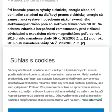
Rubrika:
Ekonomika a manažment
Pri kontrole procesu výroby elektrickej energie alebo pri
obhliadke zariadení na diaľkový prenos elektrickej energie sú
zamestnanci vystavení pôsobeniu nízkofrekvenčného
elektromagnetického poľa so sieťovou frekvenciou 50 Hz. Na
ochranu zdravia a bezpečnosti zamestnancov pred rizikami
súvisiacimi s expozíciou elektromagnetickému
poľu do roku
2016 platilo nariadenie vlády SR č. 329/2006 Z. z. [1] a od roku
2016 platí nariadenie vlády SR č. 209/2016 Z. z. [2].
Vonkajšie elektromagnetické pole so sieťovou frekvenciou 50 Hz
patrí do skupiny nízkofrekvenčných polí s
extrémne nízkou
Súhlas s cookies
frekvenciou
(
Extremely Low Frequency
- ELF). Pri interakcii
elektromagnetických polí ELF s ľudským organizmom sa indukuje
Vážený návštevník, snažíme sa zo všetkých síl prinášať vysokú úroveň
časovo premenný elektrický náboj na povrchu exponovaného
používateľského komfortu pri používaní našich webstránok. Medzi základné
zamestnanca, ktorého tok vyvoláva vo vnútri telesných tkanív
predpoklady patrí napr. aby správne fungovalo vyhľadávanie, aby sme vás
striedavé vnútorné indukované elektrické pole
(
E
i) a vnútorný
neobťažovali nevhodnou reklamou alebo aby sme mali dostatok podnetov, ako
indukovaný elektrický prúd.
web vylepšovať. Preto od Vás potrebujeme súhlas so spracovaním súborov
cookies, t. j. malých súborov, ktoré sa dočasne ukladajú vo vašom prehliadači.
V dôsledku vystavenia ľudského tela vonkajšiemu
Vopred ďakujeme za udelenie súhlasu. Dáta využijeme na zlepšovanie našich
služieb a prispôsobenie obsahu webu priamo Vám na mieru.
Viac informácií
elektromagnetickému poľu ELF je rozloženie nábojov na povrchu
tela nejednotné. Vo väčšine prípadov ide o vertikálnu orientáciu
vnútorných indukovaných prúdov. Pri prekročení prahovej hodnoty