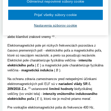
Odmietnut nepovinné súbory cookie
intenzity vnútorného elektrického poľa (
E
i) dochádza k
elektrickej stimulácii
nervov, svalov alebo zmyslových orgánov.
Prijať všetky súbory cookie
Elektrická stimulácia vplyvom elektromagnetických polí ELF patrí
medzi
netepelné účinky
a môže mať škodlivý vplyv na duševné a
Nastavenia súborov cookie
telesné zdravie zamestnancov, a v prípade stimulácie zmyslových
orgánov sa môžu vyvolať aj prechodné symptómy, ako sú závrate
3)
alebo klamlivé zrakové vnemy
.
Elektromagnetické pole pri níz­kych frekvenciách pozostáva z
časovo premenných polí - elek­trického poľa a magnetického poľa,
ktoré sú navzájom nezávislé, a preto sa posudzujú nezávisle.
Elektrické pole charakterizuje fyzikálna veličina -
intenzita
elektrického poľa
(
E
) a magnetické pole charakterizuje fyzikálna
veličina -
magnetická indukcia
(
B
).
Na ochranu zdravia zamestnancov pred netepelnými účinkami
elektromagnetických polí ELF sú v
nariadení vlády SR č.
2)
209/2016 Z.z.
ustanovené
limitné hodnoty
biofyzikálnej
veličiny (vo vnútri tela) -
intenzity vnútorného indukovaného
elektrického poľa
(
E
i), ktorú nie je možné priamo merať.
Pre vonkajšie elektromagnetické polia do frekvencie 400 Hz,