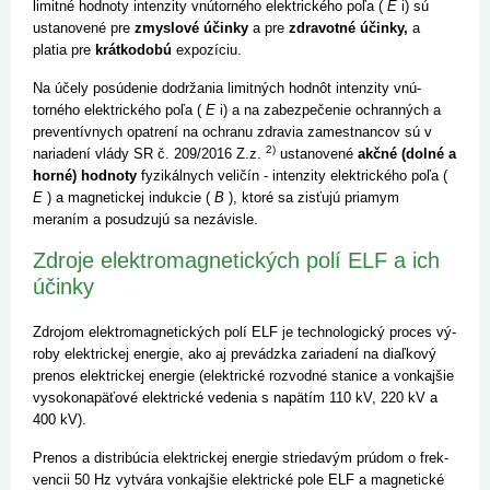
limitné hodnoty intenzity vnútorného elektrického poľa (
E
i) sú
ustanovené pre
zmyslové účinky
a pre
zdravotné účinky,
a
platia pre
krátkodobú
expozíciu.
Na účely posúdenie dodržania limitných hodnôt intenzity vnú­
torného elektrického poľa (
E
i) a na zabezpečenie ochranných a
preventívnych opatrení na ochranu zdravia zamestnancov sú v
2)
nariadení vlády SR č. 209/2016 Z.z.
ustanovené
akčné (dolné a
horné) hodnoty
fyzikálnych veličín - intenzity elektrického poľa (
E
) a magnetickej indukcie (
B
), ktoré sa zisťujú priamym
meraním a posudzujú sa nezávisle.
Zdroje elektromagnetických polí ELF a ich
účinky
Zdrojom elektromagnetických po­lí ELF je technologický proces vý­
roby elektrickej energie, ako aj prevádzka zariadení na diaľkový
prenos elektrickej energie (elektrické rozvodné stanice a vonkajšie
vysokonapäťové elektrické vedenia s napätím 110 kV, 220 kV a
400 kV).
Prenos a distribúcia ­elektrickej energie striedavým prúdom o frek­
vencii 50 Hz vytvára vonkajšie elektrické pole ELF a magnetické