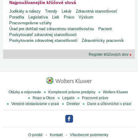
Najpoužívanejšie kľúčové slová
Judikáty a nálezy
Trendy
Lekár
Zdravotná starostlivosť
Poradňa
Legislatíva
Liek
Právo
Výskum
Pracovnoprávne vzťahy
Úrad pre dohľad nad zdravotnou starostlivosťou
Pacient
Poskytovateľ zdravotnej starostlivosti
Poskytovanie zdravotnej starostlivosti
Zdravotnícky pracovník
Register kľúčových slov
Otázky a odpovede
Komplexné právne predpisy
Wolters Kluwer
Ropo a Obce
Legalis
Pracovné právo
Verejné obstarávanie v praxi
Direktor
Dane a účtovníctvo v praxi
O portáli
Kontakt
Všeobecné podmienky