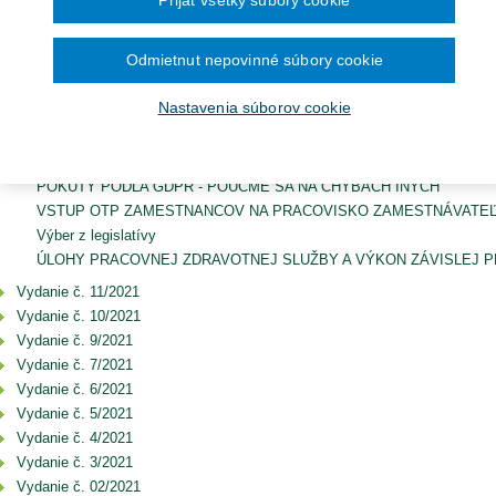
Prijať všetky súbory cookie
ROČNÍK 2022
Ročník 2014
2016
čína šesťmesačné prechodné obdobie na
Ročník 2013
2015
ronických služieb v elektronickej zdravotnej
ROČNÍK 2021
Ročník 2012
2014
Ročník 2011
2013
Odmietnut nepovinné súbory cookie
Vydanie č. 12/2021
Ročník 2010
2012
Ročník 2026
2011
Zobraziť titulku vydania
Nastavenia súborov cookie
2010
Vitamín D, tzv. vitamín slnka prispieva k zdraviu srdca
ZÁNIK DAŇOVÉHO NEDOPLATKU POSKYTOVATEĽA ZDRAVOTNEJ
ETICKÉ ASPEKTY OČKOVANIA, POVINNÉ VERZUS DOBROVOĽNÉ
POKUTY PODĽA GDPR - POUČME SA NA CHYBÁCH INÝCH
VSTUP OTP ZAMESTNANCOV NA PRACOVISKO ZAMESTNÁVATEĽ
Výber z legislatívy
ÚLOHY PRACOVNEJ ZDRAVOTNEJ SLUŽBY A VÝKON ZÁVISLEJ 
Vydanie č. 11/2021
Vydanie č. 10/2021
Vydanie č. 9/2021
Vydanie č. 7/2021
Vydanie č. 6/2021
Vydanie č. 5/2021
Vydanie č. 4/2021
Vydanie č. 3/2021
Vydanie č. 02/2021