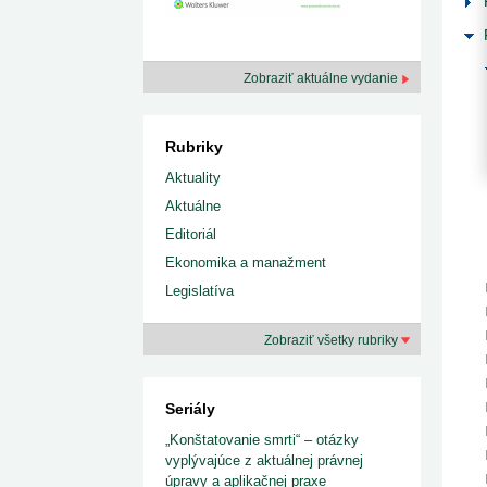
kategorizovaných liekov 1. 8....
Od 1. augusta 2026 sa za
1. 7. 2026
redakcia
implementáciu nových elekt
Ministerstvo zdravotníctva zverejnilo aktualizovaný
knižke
zoznam kategori...
29. 6. 2026
redakcia
Zobraziť aktuálne vydanie
Rezort zdravotníctva zverejnil zoznam
kategorizovaných špeciálnych ...
29. 6. 2026
redakcia
Rubriky
Výzva na podporu dostupnosti zdravotnej
starostlivosti v centrách z...
Aktuality
22. 6. 2026
redakcia
Aktuálne
Editoriál
Ekonomika a manažment
Legislatíva
Zobraziť všetky rubriky
Seriály
„Konštatovanie smrti“ – otázky
vyplývajúce z aktuálnej právnej
úpravy a aplikačnej praxe