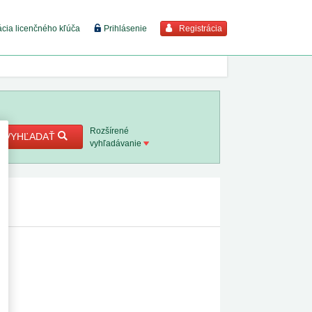
Registrácia
ácia licenčného kľúča
Prihlásenie
braziť viac
7. 8. 2026
Rozšírené
VYHĽADAŤ
vyhľadávanie
8. 8. 2026
 18. 8.
 2. 8.
1. 8. 2026
1. 8. 2026