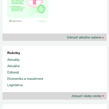
Zobraziť aktuálne vydanie
Rubriky
Aktuality
Aktuálne
Editoriál
Ekonomika a manažment
Legislatíva
Zobraziť všetky rubriky