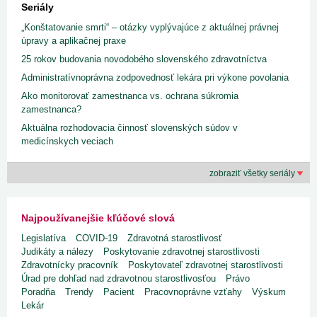
Seriály
„Konštatovanie smrti“ – otázky vyplývajúce z aktuálnej právnej
úpravy a aplikačnej praxe
25 rokov budovania novodobého slovenského zdravotníctva
Administratívnoprávna zodpovednosť lekára pri výkone povolania
Ako monitorovať zamestnanca vs. ochrana súkromia
zamestnanca?
Aktuálna rozhodovacia činnosť slovenských súdov v
medicínskych veciach
zobraziť všetky seriály
Najpoužívanejšie kľúčové slová
Legislatíva
COVID-19
Zdravotná starostlivosť
Judikáty a nálezy
Poskytovanie zdravotnej starostlivosti
Zdravotnícky pracovník
Poskytovateľ zdravotnej starostlivosti
Úrad pre dohľad nad zdravotnou starostlivosťou
Právo
Poradňa
Trendy
Pacient
Pracovnoprávne vzťahy
Výskum
Lekár