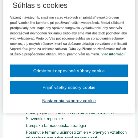
Súhlas s cookies
ROČNÍK 2023
Vydanie č. 12/2023
Vážený návštevník, snažíme sa zo všetkých síl prinášať vysokú úroveň
Vydanie č. 11/2023
používateľského komfortu pri používaní našich webstránok. Medzi základné
Vydanie č. 10/2023
predpoklady patrí napr. aby správne fungovalo vyhľadávanie, aby sme vás
neobťažovali nevhodnou reklamou alebo aby sme mali dostatok podnetov, ako
Vydanie č. 9/2023
web vylepšovať. Preto od Vás potrebujeme súhlas so spracovaním súborov
Vydanie č. 7/2023
cookies, t. j. malých súborov, ktoré sa dočasne ukladajú vo vašom prehliadači.
Vydanie č. 6/2023
Vopred ďakujeme za udelenie súhlasu. Dáta využijeme na zlepšovanie našich
Vydanie č. 5/2023
služieb a prispôsobenie obsahu webu priamo Vám na mieru.
Viac informácií
Vydanie č. 4/2023
Vydanie č. 3/2023
Odmietnut nepovinné súbory cookie
Vydanie č. 2/2023
Vydanie č. 1/2023
Prijať všetky súbory cookie
Zobraziť titulku vydania
Editoriál
Postup zamestnanca v prípade diskriminácie v
Nastavenia súborov cookie
pracovnom pomere
Právny vývoj elektronického zdravotníctva v EÚ a
Slovenskej republike
Európska farmaceutická stratégia
Posunutie termínu účinnosti zmien v právnych vzťahoch