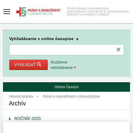
Portál určený zdravotníckym
pracovníkom, právnikom a zamestnancom
štátnych a verejných inštitúcií
Vyhľadávanie
v online časopise
Rozšírené
VYHĽADAŤ
vyhľadávanie
Online časopis
Hlavná stránka
Právo a manažment v zdravotníctve
Archív
ROČNÍK 2025
ROČNÍK 2024