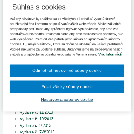
ROČNÍK 2023
Súhlas s cookies
ROČNÍK 2022
Vážený návštevník, snažíme sa zo všetkých síl prinášať vysokú úroveň
ROČNÍK 2021
používateľského komfortu pri používaní našich webstránok. Medzi základné
predpoklady patrí napr. aby správne fungovalo vyhľadávanie, aby sme vás
ROČNÍK 2020
neobťažovali nevhodnou reklamou alebo aby sme mali dostatok podnetov, ako
web vylepšovať. Preto od Vás potrebujeme súhlas so spracovaním súborov
ROČNÍK 2019
cookies, t. j. malých súborov, ktoré sa dočasne ukladajú vo vašom prehliadači.
Vopred ďakujeme za udelenie súhlasu. Dáta využijeme na zlepšovanie našich
ROČNÍK 2018
služieb a prispôsobenie obsahu webu priamo Vám na mieru.
Viac informácií
ROČNÍK 2017
ROČNÍK 2016
Odmietnut nepovinné súbory cookie
ROČNÍK 2015
Prijať všetky súbory cookie
ROČNÍK 2014
ROČNÍK 2013
Nastavenia súborov cookie
Vydanie č. 12/2013
Vydanie č. 11/2013
Vydanie č. 10/2013
Vydanie č. 9/2013
Vydanie č. 7-8/2013