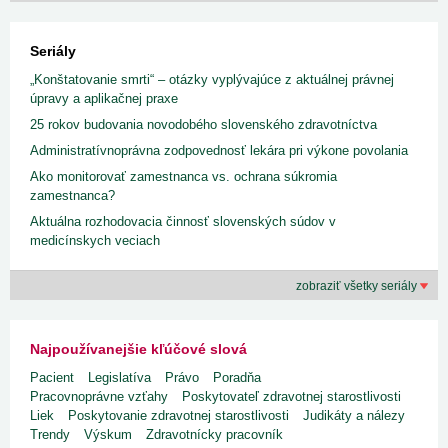
Seriály
„Konštatovanie smrti“ – otázky vyplývajúce z aktuálnej právnej
úpravy a aplikačnej praxe
25 rokov budovania novodobého slovenského zdravotníctva
Administratívnoprávna zodpovednosť lekára pri výkone povolania
Ako monitorovať zamestnanca vs. ochrana súkromia
zamestnanca?
Aktuálna rozhodovacia činnosť slovenských súdov v
medicínskych veciach
zobraziť všetky seriály
Najpoužívanejšie kľúčové slová
Pacient
Legislatíva
Právo
Poradňa
Pracovnoprávne vzťahy
Poskytovateľ zdravotnej starostlivosti
Liek
Poskytovanie zdravotnej starostlivosti
Judikáty a nálezy
Trendy
Výskum
Zdravotnícky pracovník