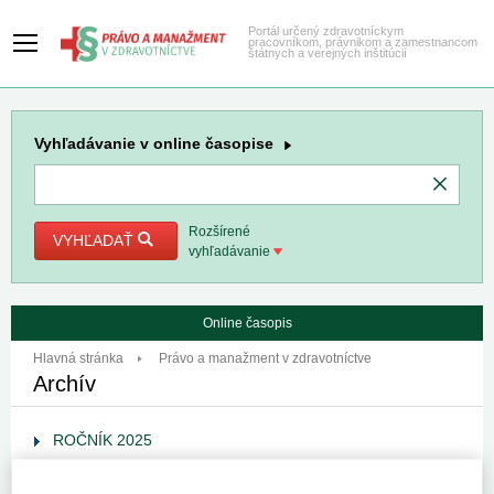
Portál určený zdravotníckym
pracovníkom, právnikom a zamestnancom
štátnych a verejných inštitúcií
Vyhľadávanie
v online časopise
Rozšírené
VYHĽADAŤ
vyhľadávanie
Online časopis
Hlavná stránka
Právo a manažment v zdravotníctve
Archív
ROČNÍK 2025
ROČNÍK 2024