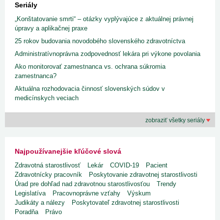
Seriály
„Konštatovanie smrti“ – otázky vyplývajúce z aktuálnej právnej
úpravy a aplikačnej praxe
25 rokov budovania novodobého slovenského zdravotníctva
Administratívnoprávna zodpovednosť lekára pri výkone povolania
Ako monitorovať zamestnanca vs. ochrana súkromia
zamestnanca?
Aktuálna rozhodovacia činnosť slovenských súdov v
medicínskych veciach
zobraziť všetky seriály
Najpoužívanejšie kľúčové slová
Zdravotná starostlivosť
Lekár
COVID-19
Pacient
Zdravotnícky pracovník
Poskytovanie zdravotnej starostlivosti
Úrad pre dohľad nad zdravotnou starostlivosťou
Trendy
Legislatíva
Pracovnoprávne vzťahy
Výskum
Judikáty a nálezy
Poskytovateľ zdravotnej starostlivosti
Poradňa
Právo