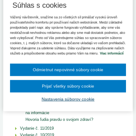
Súhlas s cookies
ROČNÍK 2023
ROČNÍK 2022
Vážený návštevník, snažíme sa zo všetkých síl prinášať vysokú úroveň
ROČNÍK 2021
používateľského komfortu pri používaní našich webstránok. Medzi základné
predpoklady patrí napr. aby správne fungovalo vyhľadávanie, aby sme vás
ROČNÍK 2020
neobťažovali nevhodnou reklamou alebo aby sme mali dostatok podnetov, ako
web vylepšovať. Preto od Vás potrebujeme súhlas so spracovaním súborov
ROČNÍK 2019
cookies, t. j. malých súborov, ktoré sa dočasne ukladajú vo vašom prehliadači.
Vopred ďakujeme za udelenie súhlasu. Dáta využijeme na zlepšovanie našich
Vydanie č. 12/2019
služieb a prispôsobenie obsahu webu priamo Vám na mieru.
Viac informácií
Zobraziť titulku vydania
Spotreba antibiotík na Slovensku klesá, najväčšími
konzumentmi sú deti
Odmietnut nepovinné súbory cookie
Normovanie práce z pracovnoprávneho hľadiska
Zmeny v kreditnom systéme, ktoré priniesla nová
Prijať všetky súbory cookie
vyhláška o hodnotení sústavného vzdelávania
Posudzovanie invalidity a zdravotného stavu
Nastavenia súborov cookie
zamestnanca
Reklama liekov, informačná asymetria a právo pacienta
na informácie
Hovoria ľudia pravdu o svojom zdraví?
Vydanie č. 11/2019
Vydanie č. 10/2019