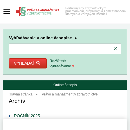
Portál určený zdravotníckym
pracovníkom, právnikom a zamestnancom
štátnych a verejných inštitúcií
Vyhľadávanie
v online časopise
Rozšírené
VYHĽADAŤ
vyhľadávanie
Online časopis
Hlavná stránka
Právo a manažment v zdravotníctve
Archív
ROČNÍK 2025
ROČNÍK 2024