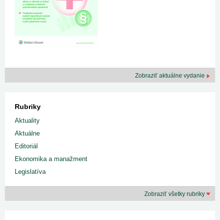
Zobraziť aktuálne vydanie
Rubriky
Aktuality
Aktuálne
Editoriál
Ekonomika a manažment
Legislatíva
Zobraziť všetky rubriky