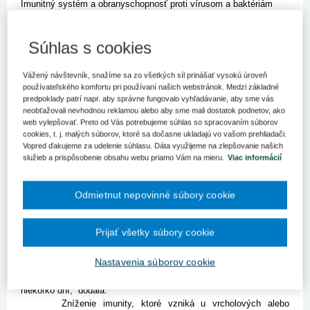
Imunitný systém a obranyschopnosť proti vírusom a baktériám
ovplyvňujú rôzne faktory vrátane fyzickej aktivity.
Bratislava 15. júna (TASR) - „Rekreačný šport alebo primerané
Súhlas s cookies
krátkodobé telesné cvičenie trikrát až štyrikrát do týždňa v trvaní
15 - 60 minút má na imunitný systém stimulačné účinky. Prípadne
Vážený návštevník, snažíme sa zo všetkých síl prinášať vysokú úroveň
jeho aktivity výraznejšie neovplyvňuje,“ vysvetľuje klinická
používateľského komfortu pri používaní našich webstránok. Medzi základné
imunologička a alergiologička Katarína Bergendiová. Avšak
predpoklady patrí napr. aby správne fungovalo vyhľadávanie, aby sme vás
dlhotrvajúci a intenzívny tréning, ktorý je súčasťou vrcholového
neobťažovali nevhodnou reklamou alebo aby sme mali dostatok podnetov, ako
alebo výkonnostného športu a vykonáva sa viac ako päťkrát za
web vylepšovať. Preto od Vás potrebujeme súhlas so spracovaním súborov
týždeň bez dostatočnej regenerácie, môže oslabiť imunitu a
cookies, t. j. malých súborov, ktoré sa dočasne ukladajú vo vašom prehliadači.
spôsobiť zníženú obranyschopnosť jedinca.
Vopred ďakujeme za udelenie súhlasu. Dáta využijeme na zlepšovanie našich
služieb a prispôsobenie obsahu webu priamo Vám na mieru.
Viac informácií
Po náročnej fyzickej záťaži vzniká krátkodobé prechodné
obdobie zníženej imunitnej odolnosti, takzvané imunosupresívne
okno. V závislosti od dĺžky a intenzity záťaže môže trvať približne
Odmietnut nepovinné súbory cookie
tri až 12 hodín. „Pri nedostatočnej regenerácii a opakovanej
zníženej odolnosti jedinca dochádza k takzvanému prekrytiu
otvorených okien, a tým k výraznému zníženiu imunitnej odolnosti
Prijať všetky súbory cookie
organizmu,“ tvrdí Bergendiová. „Vrcholový výkon šprintéra na 100
metrov nevyvolá zásadnejšie zmeny v jeho imunitných
Nastavenia súborov cookie
ukazovateľoch, kým u vytrvalca po dobehnutí maratónu možno
pozorovať pretrvávanie obdobia oslabenej imunitnej odolnosti aj
niekoľko dní,“ dodala.
Zníženie imunity, ktoré vzniká u vrcholových alebo