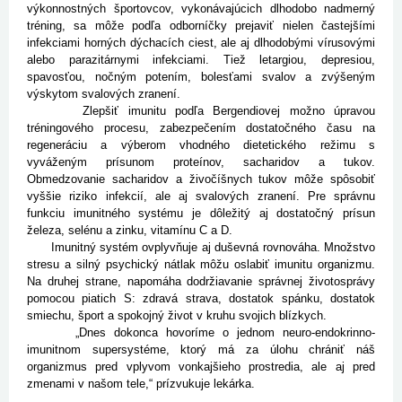
výkonnostných športovcov, vykonávajúcich dlhodobo nadmerný
tréning, sa môže podľa odborníčky prejaviť nielen častejšími
infekciami horných dýchacích ciest, ale aj dlhodobými vírusovými
alebo parazitárnymi infekciami. Tiež letargiou, depresiou,
spavosťou, nočným potením, bolesťami svalov a zvýšeným
výskytom svalových zranení.
Zlepšiť imunitu podľa Bergendiovej možno úpravou
tréningového procesu, zabezpečením dostatočného času na
regeneráciu a výberom vhodného dietetického režimu s
vyváženým prísunom proteínov, sacharidov a tukov.
Obmedzovanie sacharidov a živočíšnych tukov môže spôsobiť
vyššie riziko infekcií, ale aj svalových zranení. Pre správnu
funkciu imunitného systému je dôležitý aj dostatočný prísun
železa, selénu a zinku, vitamínu C a D.
Imunitný systém ovplyvňuje aj duševná rovnováha. Množstvo
stresu a silný psychický nátlak môžu oslabiť imunitu organizmu.
Na druhej strane, napomáha dodržiavanie správnej životosprávy
pomocou piatich S: zdravá strava, dostatok spánku, dostatok
smiechu, šport a spokojný život v kruhu svojich blízkych.
„Dnes dokonca hovoríme o jednom neuro-endokrinno-
imunitnom supersystéme, ktorý má za úlohu chrániť náš
organizmus pred vplyvom vonkajšieho prostredia, ale aj pred
zmenami v našom tele,“ prízvukuje lekárka.