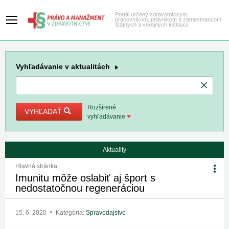
Portál určený zdravotníckym
pracovníkom, právnikom a zamestnancom
štátnych a verejných inštitúcií
Vyhľadávanie
v aktualitách
Rozšírené
VYHĽADAŤ
vyhľadávanie
Aktuality
Hlavná stránka
Imunitu môže oslabiť aj šport s
nedostatočnou regeneráciou
15. 6. 2020
Kategória:
Spravodajstvo