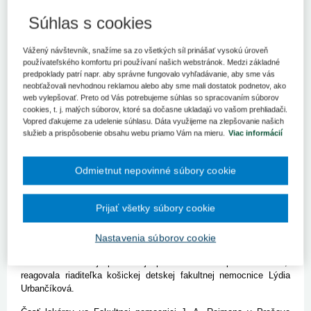
Všetci lekári UNLP s prácou nadčas súhlasili. Informovaní sú
aj o zvýšení platov od 1. januára.
Súhlas s cookies
KOŠICE 14. novembra (SITA) - V košickej Univerzitnej nemocnici
Vážený návštevník, snažíme sa zo všetkých síl prinášať vysokú úroveň
L. Pasteura (UNLP) nemajú lekári dôvod dávať výpovede zo
používateľského komfortu pri používaní našich webstránok. Medzi základné
služieb či štrajkovať. Pre agentúru SITA to vo štvrtok uviedla
predpoklady patrí napr. aby správne fungovalo vyhľadávanie, aby sme vás
hovorkyňa nemocnice Ladislava Šustová. "Všetci lekári, ktorí v
neobťažovali nevhodnou reklamou alebo aby sme mali dostatok podnetov, ako
UNLP Košice slúžia, s prácou nadčas súhlasili na dobu neurčitú.
web vylepšovať. Preto od Vás potrebujeme súhlas so spracovaním súborov
O zvýšení platov k 1. januáru 2014 sú lekári UNLP Košice aj
cookies, t. j. malých súborov, ktoré sa dočasne ukladajú vo vašom prehliadači.
odborové organizácie SOZ ZaSS na Triede SNP 1 aj na
Vopred ďakujeme za udelenie súhlasu. Dáta využijeme na zlepšovanie našich
Rastislavovej 43 informovaní a budeme postupovať v zmysle
služieb a prispôsobenie obsahu webu priamo Vám na mieru.
Viac informácií
platnej legislatívy. Žiadne problémy podobného typu ako v Prešove
sme v súvislosti s tým nezaznamenali,“ povedala Šustová.
Odmietnut nepovinné súbory cookie
V Detskej fakultnej nemocnici Košice vykonáva pracovnú
pohotovosť vrátane práce nadčas priemerne 80 lekárov. "V
Prijať všetky súbory cookie
súčasnom období lekári DFN Košice vykonávajú pracovnú
pohotovosť podľa mesačného rozpisu. Podľa Zákonníka práce sa
nevyžaduje písomná forma dohody zamestnanca a
Nastavenia súborov cookie
zamestnávateľa o pracovnej pohotovosti a práci nadčas nad
rozsah nariadenej pracovnej pohotovosti a práci nadčas,“
reagovala riaditeľka košickej detskej fakultnej nemocnice Lýdia
Urbančíková.