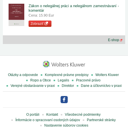
Zákon o nelegálnej práci a nelegálnom zamestnávaní -
komentár
Cena: 15.90 Eur
Zobraziť
E-shop
Otázky a odpovede
Komplexné právne predpisy
Wolters Kluwer
Ropo a Obce
Legalis
Pracovné právo
Verejné obstarávanie v praxi
Direktor
Dane a účtovníctvo v praxi
O portáli
Kontakt
Všeobecné podmienky
Ïnformácie o spracovaní osobných údajov
Partnerské stránky
Nastavenie súborov cookies