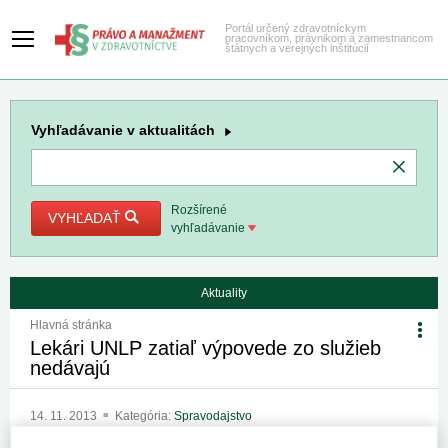
Portál určený zdravotníckym
pracovníkom, právnikom a zamestnancom
štátnych a verejných inštitúcií
Vyhľadávanie
v aktualitách
Rozšírené
VYHĽADAŤ
vyhľadávanie
Aktuality
Hlavná stránka
Lekári UNLP zatiaľ výpovede zo služieb
nedávajú
14. 11. 2013
Kategória:
Spravodajstvo