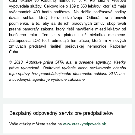
Časť lekárov vo Fakultnej nemocnici J. A. Reimana v Prešove
vypovedala služby. Celkovo ide o 139 z 350 lekárov, ktorí už majú
vyčerpaných 400 hodín nadčasov. Na ďalšie nadčasové hodiny
dávali súhlas, ktorý teraz odvolávajú. Odborári si stanovili
podmienku, a to, aby sa do ich pracovných zmlúv skopírovali
presné paragrafy zákona, ktorý rieši navýšenie miezd lekárov od
budúceho roka. Ten je v platnosti už niekoľko mesiacov.
Zástupcovia LOZ totiž odmietajú formuláciu, ktorú im v nových
zmluvách predstavil riaditeľ prešovskej nemocnice Radoslav
Čuha.
©
2013, Autorské práva SITA a.s. a uvedené agentúry. Všetky
práva vyhradené. Opätovné vydanie alebo rozširovanie obsahu
tejto správy bez predchádzajúceho písomného súhlasu SITA a.s.
a uvedených agentúr je výslovne zakázané.
Bezplatný odpovedný servis pre predplatiteľov
Vaše otázky môžete zadať na
www.otazkyodpovede.sk
.