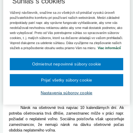
Súhlas s cookies
Sociálna poisťovňa upozorňuje verejnosť, že nárok na dávku
ošetrovné majú po splnení ostatných zákonných podmienok nielen
poistenci, ktorí sa starajú o svoje choré dieťa.
Vážený návštevník, snažíme sa zo všetkých síl prinášať vysokú úroveň
používateľského komfortu pri používaní našich webstránok. Medzi základné
Bratislava 10. marca (TASR) - Sociálna poisťovňa upozorňuje
predpoklady patrí napr. aby správne fungovalo vyhľadávanie, aby sme vás
neobťažovali nevhodnou reklamou alebo aby sme mali dostatok podnetov, ako
verejnosť, že nárok na dávku ošetrovné majú po splnení ostatných
web vylepšovať. Preto od Vás potrebujeme súhlas so spracovaním súborov
zákonných podmienok nielen poistenci, ktorí sa starajú o svoje
cookies, t. j. malých súborov, ktoré sa dočasne ukladajú vo vašom prehliadači.
choré dieťa. Ošetrovné sa vzťahuje aj na tých, ktorí sa starajú o
Vopred ďakujeme za udelenie súhlasu. Dáta využijeme na zlepšovanie našich
chorého rodiča.
služieb a prispôsobenie obsahu webu priamo Vám na mieru.
Viac informácií
V takom prípade si dospelé dieťa, ktorému trvá nemocenské
poistenie, prípadne mu trvá ochranná lehota po jeho zániku, môže
uplatniť nárok na dávku podaním I. dielu Žiadosti o ošetrovné.
Odmietnut nepovinné súbory cookie
Vystavuje ho ošetrujúci lekár chorého rodiča a treba ho odoslať
najlepšie ihneď po vystavení do poisťovne, a to zamestnanec
podľa sídla zamestnávateľa, SZČO podľa miesta trvalého
Prijať všetky súbory cookie
bydliska. Doručiť ho môže priamo, alebo ak ide o zamestnanca,
prostredníctvom svojho zamestnávateľa. Rovnako potvrdenie o
Nastavenia súborov cookie
skončení potreby ošetrovania – II. diel tohto tlačiva – treba zaslať
čo najskôr príslušnej pobočke Sociálnej poisťovne.
Nárok na ošetrovné trvá najviac 10 kalendárnych dní. Ak
potreba ošetrovania trvá dlhšie, zamestnanec môže v práci napr.
požiadať o neplatené voľno. Sociálna poisťovňa však upozorňuje
zamestnancov, že nemajú nárok na dávku ošetrovné počas
obdobia neplateného voľna.