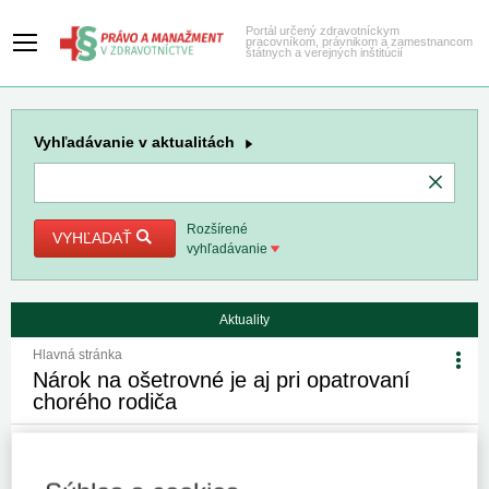
Portál určený zdravotníckym
pracovníkom, právnikom a zamestnancom
štátnych a verejných inštitúcií
Vyhľadávanie
v aktualitách
Rozšírené
VYHĽADAŤ
vyhľadávanie
Aktuality
Hlavná stránka
Nárok na ošetrovné je aj pri opatrovaní
chorého rodiča
10. 3. 2016
Kategória:
Spravodajstvo