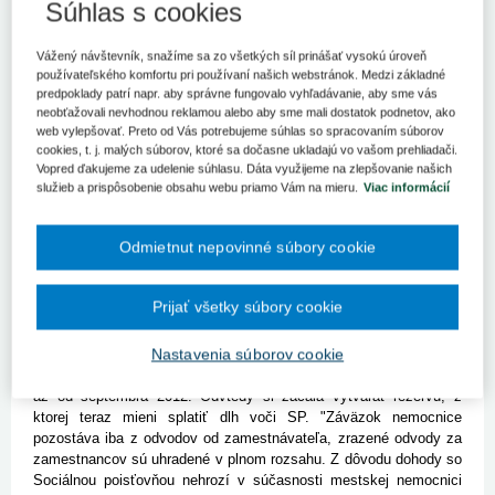
Súhlas s cookies
Nedoplatky na odvodoch sú za obdobie od júna 2012 do
februára 2013. Dlh chce nemocnica vyplatiť do konca júna.
Vážený návštevník, snažíme sa zo všetkých síl prinášať vysokú úroveň
NITRA/ZLATÉ MORAVCE 11. apríla (SITA) - Dlh Mestskej
používateľského komfortu pri používaní našich webstránok. Medzi základné
nemocnica Rudolfa Korca v Zlatých Moravciach voči Sociálnej
predpoklady patrí napr. aby správne fungovalo vyhľadávanie, aby sme vás
poisťovni (SP) sa vyšplhal na 284 175 eur. Podpísalo sa pod to
neobťažovali nevhodnou reklamou alebo aby sme mali dostatok podnetov, ako
najmä enormné zvýšenie mzdových nákladov, ktoré zapríčnilo
web vylepšovať. Preto od Vás potrebujeme súhlas so spracovaním súborov
zvyšovanie platov sestier a lekárov. Ďalším faktorom boli zvýšené
cookies, t. j. malých súborov, ktoré sa dočasne ukladajú vo vašom prehliadači.
náklady na vykurovanie počas zimných mesiacov. Nemocnica
Vopred ďakujeme za udelenie súhlasu. Dáta využijeme na zlepšovanie našich
služieb a prispôsobenie obsahu webu priamo Vám na mieru.
Viac informácií
nedoplatok na odvodoch zaplatí na základe písomnej dohody so
Sociálnou poisťovňou do 30. júna. "Za marec sme už poslali
odvody v plnej výške, to znamená, že dlh už nestúpa, bude iba
Odmietnut nepovinné súbory cookie
klesať. Do konca apríla plánujeme zaplatiť približne jednu tretinu,
druhú pošleme v máji a tretiu v júni," povedal pre agentúru SITA
riaditeľ nemocnice Michal Grujbár.
Prijať všetky súbory cookie
Nedoplatky na odvodoch sú za obdobie od júna 2012 do februára
Nastavenia súborov cookie
2013. Nemocnica totiž musela zvýšiť mzdy podľa zákona, no
zvýšené platby od zdravotných poisťovní začali na jej účet chodiť
až od septembra 2012. Odvtedy si začala vytvárať rezervu, z
ktorej teraz mieni splatiť dlh voči SP. "Záväzok nemocnice
pozostáva iba z odvodov od zamestnávateľa, zrazené odvody za
zamestnancov sú uhradené v plnom rozsahu. Z dôvodu dohody so
Sociálnou poisťovňou nehrozí v súčasnosti mestskej nemocnici