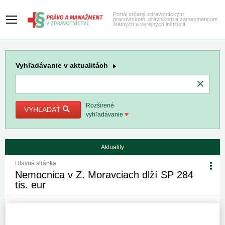
Portál určený zdravotníckym
pracovníkom, právnikom a zamestnancom
štátnych a verejných inštitúcií
Vyhľadávanie
v aktualitách
Rozšírené
VYHĽADAŤ
vyhľadávanie
Aktuality
Hlavná stránka
Nemocnica v Z. Moravciach dlží SP 284
tis. eur
11. 4. 2013
Kategória:
Spravodajstvo