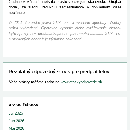
žiadna exekúcia," napísalo mesto vo svojom stanovisku. Grujbár
dodal, že žiadnu redukciu zamestnancov v dohľadnom čase
neplánuje.
© 2013, Autorské práva SITA a.s. a uvedené agentúry. Všetky
práva vyhradené. Opätovné vydanie alebo rozširovanie obsahu
tejto správy bez predchádzajúceho písomného súhlasu SITA a.s.
a uvedených agentúr je výslovne zakázané.
Bezplatný odpovedný servis pre predplatiteľov
Vaše otázky môžete zadať na
www.otazkyodpovede.sk
.
Archív článkov
Júl 2026
Jún 2026
Máj 2026