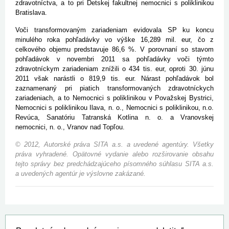
zdravotníctva, a to pri Detskej fakultnej nemocnici s poliklinikou
Bratislava.
Voči transformovaným zariadeniam evidovala SP ku koncu
minulého roka pohľadávky vo výške 16,289 mil. eur, čo z
celkového objemu predstavuje 86,6 %. V porovnaní so stavom
pohľadávok v novembri 2011 sa pohľadávky voči týmto
zdravotníckym zariadeniam znížili o 434 tis. eur, oproti 30. júnu
2011 však narástli o 819,9 tis. eur. Nárast pohľadávok bol
zaznamenaný pri piatich transformovaných zdravotníckych
zariadeniach, a to Nemocnici s poliklinikou v Považskej Bystrici,
Nemocnici s poliklinikou Ilava, n. o., Nemocnici s poliklinikou, n.o.
Revúca, Sanatóriu Tatranská Kotlina n. o. a Vranovskej
nemocnici, n. o., Vranov nad Topľou.
© 2012, Autorské práva SITA a.s. a uvedené agentúry. Všetky
práva vyhradené. Opätovné vydanie alebo rozširovanie obsahu
tejto správy bez predchádzajúceho písomného súhlasu SITA a.s.
a uvedených agentúr je výslovne zakázané.