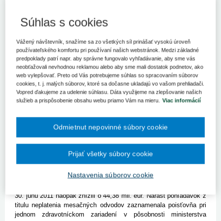
Oproti koncu júna 2011 to predstavuje zníženie o 43,56 mil. eur.
Na znížení dlhu sa podpísalo oddlženie nemocníc, ktoré sa
Súhlas s cookies
uskutočnilo koncom uplynulého roku.
BRATISLAVA 23. februára (SITA) - Celkový objem pohľadávok
Vážený návštevník, snažíme sa zo všetkých síl prinášať vysokú úroveň
Sociálnej poisťovne (SP) voči zdravotníckym zariadeniam dosiahol
používateľského komfortu pri používaní našich webstránok. Medzi základné
ku koncu minulého roku 18,811 mil. eur. Oproti koncu júna 2011 to
predpoklady patrí napr. aby správne fungovalo vyhľadávanie, aby sme vás
predstavuje zníženie o 43,56 mil. eur. Medzimesačne pohľadávky
neobťažovali nevhodnou reklamou alebo aby sme mali dostatok podnetov, ako
klesli o 117,8 tis. eur. Vyplýva to z informácie o vývoji pohľadávok,
web vylepšovať. Preto od Vás potrebujeme súhlas so spracovaním súborov
cookies, t. j. malých súborov, ktoré sa dočasne ukladajú vo vašom prehliadači.
ktorou by sa v blízkej budúcnosti mala zaoberať vláda. Pod
Vopred ďakujeme za udelenie súhlasu. Dáta využijeme na zlepšovanie našich
zníženie dlhu sa podpísalo oddlženie nemocníc, ktoré sa
služieb a prispôsobenie obsahu webu priamo Vám na mieru.
Viac informácií
uskutočnilo koncom uplynulého roku. Sociálna poisťovňa ku koncu
roka 2011 evidovala celkovo 17 nemocníc s pohľadávkou, z toho
tri v pôsobnosti Ministerstva zdravotníctva SR a 14
Odmietnut nepovinné súbory cookie
transformovaných.
Pohľadávky voči zariadeniam v pôsobnosti rezortu zdravotníctva
Prijať všetky súbory cookie
sa podľa zverejnených údajov vyšplhali ku koncu vlaňajšieho roku
na 2,522 mil. eur. To predstavuje 13,4 % z celkového objemu
Nastavenia súborov cookie
pohľadávok. V porovnaní s novembrom 2011 sa pohľadávky voči
týmto zdravotníckym zariadeniam zvýšili o 316,2 tis. eur, oproti
30. júnu 2011 naopak znížili o 44,38 mil. eur. Nárast pohľadávok z
titulu neplatenia mesačných odvodov zaznamenala poisťovňa pri
jednom zdravotníckom zariadení v pôsobnosti ministerstva