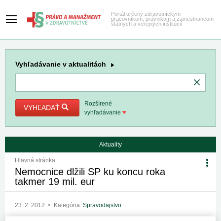
Portál určený zdravotníckym
pracovníkom, právnikom a zamestnancom
štátnych a verejných inštitúcií
Vyhľadávanie
v aktualitách
Rozšírené
VYHĽADAŤ
vyhľadávanie
Aktuality
Hlavná stránka
Nemocnice dlžili SP ku koncu roka
takmer 19 mil. eur
23. 2. 2012
Kategória:
Spravodajstvo