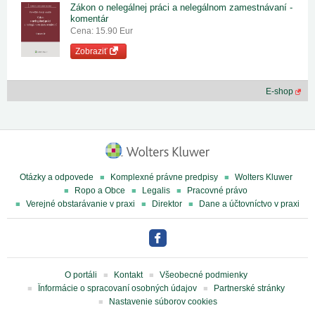
Zákon o nelegálnej práci a nelegálnom zamestnávaní -
komentár
Cena: 15.90 Eur
Zobraziť
E-shop
Otázky a odpovede
Komplexné právne predpisy
Wolters Kluwer
Ropo a Obce
Legalis
Pracovné právo
Verejné obstarávanie v praxi
Direktor
Dane a účtovníctvo v praxi
O portáli
Kontakt
Všeobecné podmienky
Ïnformácie o spracovaní osobných údajov
Partnerské stránky
Nastavenie súborov cookies