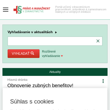
Portál určený zdravotníckym
pracovníkom, právnikom a zamestnancom
štátnych a verejných inštitúcií
Vyhľadávanie
v aktualitách
Rozšírené
VYHĽADAŤ
vyhľadávanie
Aktuality
Hlavná stránka
Obnovenie zubných benefitov!
10. 3. 2025
Kategória:
Spravodajstvo
Autor/i: redakcia
Zdroj:
Súhlas s cookies
VšZP