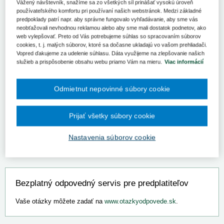
Všeobecná zdravotná poisťovňa od 1. apríla 2025 obnovuje zubné
Vážený návštevník, snažíme sa zo všetkých síl prinášať vysokú úroveň
benefity pre svojich klientov v rámci programu Peňaženky zdravia.
používateľského komfortu pri používaní našich webstránok. Medzi základné
Poistenci získajú možnosť čiastočného preplatenia nákladov na
predpoklady patrí napr. aby správne fungovalo vyhľadávanie, aby sme vás
neobťažovali nevhodnou reklamou alebo aby sme mali dostatok podnetov, ako
dentálnu hygienu, a deti do 18 rokov na ortodontické pomôcky.
web vylepšovať. Preto od Vás potrebujeme súhlas so spracovaním súborov
cookies, t. j. malých súborov, ktoré sa dočasne ukladajú vo vašom prehliadači.
Podmienkou využitia zubných benefitov je absolvovanie zákonom
Vopred ďakujeme za udelenie súhlasu. Dáta využijeme na zlepšovanie našich
stanovených preventívnych prehliadok. Detailné podmienky a
služieb a prispôsobenie obsahu webu priamo Vám na mieru.
Viac informácií
zoznam zmluvných poskytovateľov budú dostupné na webovej
stránke poisťovne.
Odmietnut nepovinné súbory cookie
Opatrenie je súčasťou záväzku Všeobecnej zdravotnej poisťovne
v investícii do dentálneho zdravia svojich klientov, pričom ročne na
tento účel alokuje až 150 miliónov eur.
Prijať všetky súbory cookie
Podrobnejšie informácie nájdete ná
stránke VšZP
.
Nastavenia súborov cookie
Bezplatný odpovedný servis pre predplatiteľov
Vaše otázky môžete zadať na
www.otazkyodpovede.sk
.