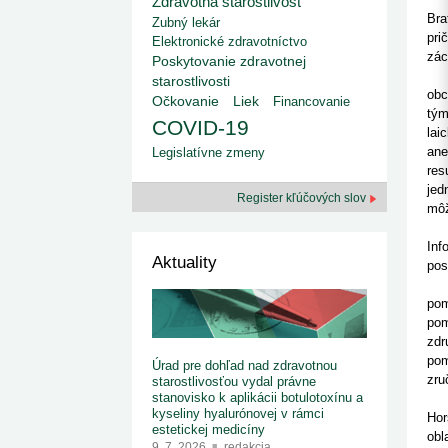
Zdravotná starostlivosť
kategorizovaných liekov 1. 8....
Od 1. augusta 2026 sa za
1. 7. 2026
redakcia
Bra
Zubný lekár
implementáciu nových elekt
Ministerstvo zdravotníctva zverejnilo aktualizovaný
pri
knižke
Elektronické zdravotníctvo
zoznam kategori...
zác
Poskytovanie zdravotnej
29. 6. 2026
redakcia
Org
starostlivosti
Rezort zdravotníctva zverejnil zoznam
obc
Liek
Očkovanie
Financovanie
kategorizovaných špeciálnych ...
tým
29. 6. 2026
redakcia
COVID-19
lai
Výzva na podporu dostupnosti zdravotnej
ane
starostlivosti v centrách z...
Legislatívne zmeny
22. 6. 2026
redakcia
res
jed
Register kľúčových slov
môž
And
Inf
Aktuality
pos
"As
pom
pom
zdr
pom
Úrad pre dohľad nad zdravotnou
zru
starostlivosťou vydal právne
stanovisko k aplikácii botulotoxínu a
Do 
kyseliny hyalurónovej v rámci
Hor
estetickej medicíny
obl
9. 7. 2026
redakcia