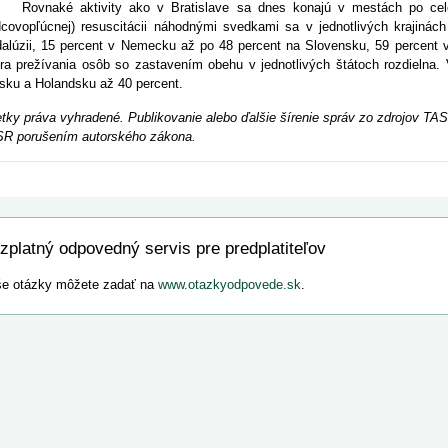
naké aktivity ako v Bratislave sa dnes konajú v mestách po celej 
dcovopľúcnej) resuscitácii náhodnými svedkami sa v jednotlivých krajinách
alúzii, 15 percent v Nemecku až po 48 percent na Slovensku, 59 percent v
ra prežívania osôb so zastavením obehu v jednotlivých štátoch rozdielna. V
sku a Holandsku až 40 percent.
tky práva vyhradené. Publikovanie alebo ďalšie šírenie správ zo zdrojov T
R porušením autorského zákona.
zplatný odpovedný servis pre predplatiteľov
e otázky môžete zadať na
www.otazkyodpovede.sk
.