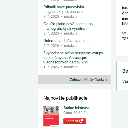
Rov
Pribudli nové pracoviská
(sr
magnetickej rezonancie
And
7. 7. 2026
redakcia
mie
Nór
Od júla platia nové podmienky
mamografických vyšetrení
Vše
3. 7. 2026
redakcia
TAS
Reforma vzdelávania sestier
2. 7. 2026
redakcia
Zvýhodnené alebo bezplatné vstupy
do kultúrnych inštitúcií pre
viacnásobných darcov krvi
1. 7. 2026
redakcia
Be
Zobraziť všetky články
Vaš
Najnovšie publikácie
Súdne lekárstvo
Cena: 68.50 Eur
Zobraziť