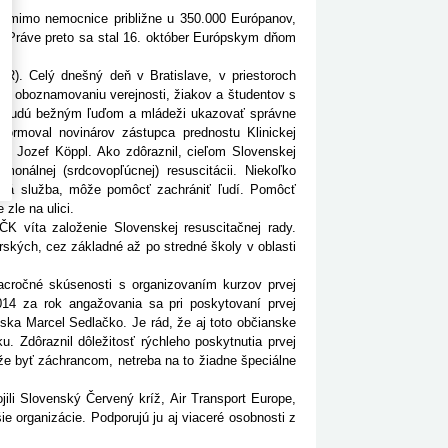
a mimo nemocnice približne u 350.000 Európanov,
. Práve preto sa stal 16. október Európskym dňom
. Celý dnešný deň v Bratislave, v priestoroch
ý oboznamovaniu verejnosti, žiakov a študentov s
ári, budú bežným ľuďom a mládeži ukazovať správne
nformoval novinárov zástupca prednostu Klinickej
RR Jozef Köppl. Ako zdôraznil, cieľom Slovenskej
lmonálnej (srdcovopľúcnej) resuscitácii. Niekoľko
anná služba, môže pomôcť zachrániť ľudí. Pomôcť
 zle na ulici.
íta založenie Slovenskej resuscitačnej rady.
rských, cez základné až po stredné školy v oblasti
ročné skúsenosti s organizovaním kurzov prvej
014 za rok angažovania sa pri poskytovaní prvej
ska Marcel Sedlačko. Je rád, že aj toto občianske
. Zdôraznil dôležitosť rýchleho poskytnutia prvej
že byť záchrancom, netreba na to žiadne špeciálne
i Slovenský Červený kríž, Air Transport Europe,
 organizácie. Podporujú ju aj viaceré osobnosti z