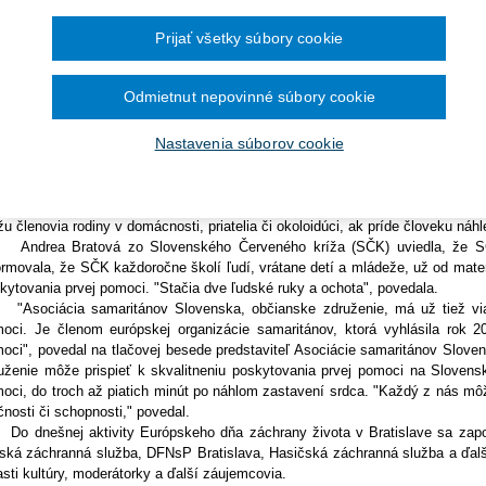
Ročník 2014
2016
čína šesťmesačné prechodné obdobie na
Ročník 2013
2015
tislava 16. októbra (TASR) - Každoročne dôjde k náhlemu zastaveniu srdc
ronických služieb v elektronickej zdravotnej
Ročník 2012
2014
Prijať všetky súbory cookie
čom 100.000 z nich by mohlo žiť, keby sme im vedeli poskytnúť prvú pomoc
Ročník 2011
2013
hrany života. Do tejto európskej iniciatívy sa prvýkrát zapája aj Slovensko.
Ročník 2010
2012
anizátorom dňa záchrany života je Slovenská resuscitačná rada (SRR)
Ročník 2026
2011
Odmietnut nepovinné súbory cookie
hodného centra Eurovea a na námestí pred ním, bude až do 17.00 h venovan
2010
, ako správne resuscitovať (oživovať) ľudí. Profesionáli, lekári a záchran
Nastavenia súborov cookie
cké postupy na figurínach. Verejnosť si ich môže vyskúšať a nacvičiť, i
stéziológie a intenzívnej medicíny DFNsP Bratislava a zakladajúci člen S
uscitačnej rady je zlepšiť kvalitu poskytovania prvej pomoci pri kardiopu
noduchých úkonov, stláčanie hrudníka pacienta rukami, kým príde záchr
u členovia rodiny v domácnosti, priatelia či okoloidúci, ak príde človeku náhle
rea Bratová zo Slovenského Červeného kríža (SČK) uviedla, že SČK v
ormovala, že SČK každoročne školí ľudí, vrátane detí a mládeže, už od mate
kytovania prvej pomoci. "Stačia dve ľudské ruky a ochota", povedala.
ociácia samaritánov Slovenska, občianske združenie, má už tiež viac
oci. Je členom európskej organizácie samaritánov, ktorá vyhlásila rok 2
oci", povedal na tlačovej besede predstaviteľ Asociácie samaritánov Sloven
uženie môže prispieť k skvalitneniu poskytovania prvej pomoci na Slovensku
oci, do troch až piatich minút po náhlom zastavení srdca. "Každý z nás mô
čnosti či schopnosti," povedal.
dnešnej aktivity Európskeho dňa záchrany života v Bratislave sa zapojil
ská záchranná služba, DFNsP Bratislava, Hasičská záchranná služba a ďalšie
asti kultúry, moderátorky a ďalší záujemcovia.