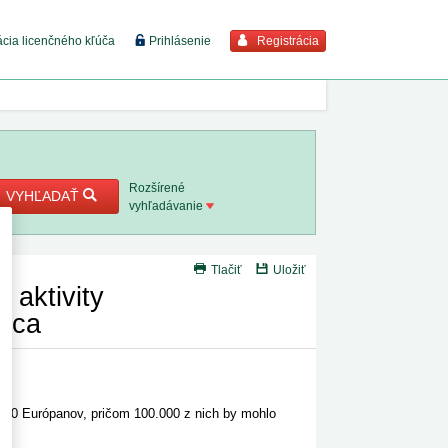
Registrácia
ácia licenčného kľúča
Prihlásenie
braziť viac
7. 8. 2026
Rozšírené
VYHĽADAŤ
vyhľadávanie
8. 8. 2026
Tlačiť
Uložiť
 18. 8.
 aktivity
rdca
 2. 8.
1. 8. 2026
000 Európanov, pričom 100.000 z nich by mohlo
1. 8. 2026