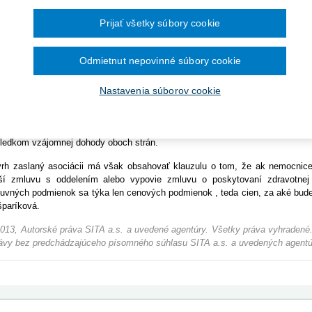
Ročník 2014
2016
čína šesťmesačné prechodné obdobie na
Ročník 2013
2015
TISLAVA 2. júna (SITA) - Všeobecná zdravotná poisťovňa (VšZP) neplánuj
ronických služieb v elektronickej zdravotnej
Prijať všetky súbory cookie
Ročník 2012
2014
c ako jej konkurencia. Vyplýva to z návrhu nových zmluvných podmienok
Ročník 2011
2013
ocníc Slovenska (ANS), združujúcej 57 malý a stredných nemocníc. U
Ročník 2010
2012
iadenie bude mať s inou zdravotnou poisťovňou dohodnutú nižšiu cenu za
Ročník 2026
2011
Odmietnut nepovinné súbory cookie
sťovňa uhradí zdravotnú starostlivosť poskytnutú jej poistencovi cenou ko
2010
šených požiadaviek na financovanie nemocníc budú na ňom podieľať všetky
Nastavenia súborov cookie
a Gašparíková.
rh na prípadnú úpravu podmienok VšZP predostrela na rokovaní s ANS a na
v zriaďovateľskej pôsobnosti ministerstva zdravotníctva. Gašparíková
ledkom vzájomnej dohody oboch strán.
rh zaslaný asociácii má však obsahovať klauzulu o tom, že ak nemocnice 
ší zmluvu s oddelením alebo vypovie zmluvu o poskytovaní zdravotnej 
uvných podmienok sa týka len cenových podmienok , teda cien, za aké bude 
paríková.
013, Autorské práva SITA a.s. a uvedené agentúry. Všetky práva vyhradené.
ávy bez predchádzajúceho písomného súhlasu SITA a.s. a uvedených agentú