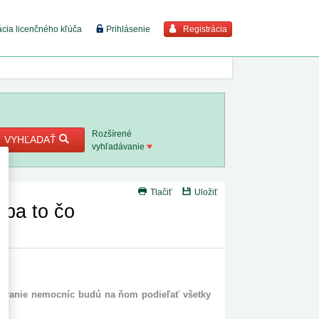
Registrácia
ácia licenčného kľúča
Prihlásenie
braziť viac
7. 8. 2026
Rozšírené
VYHĽADAŤ
vyhľadávanie
8. 8. 2026
Tlačiť
Uložiť
 18. 8.
iba to čo
 2. 8.
1. 8. 2026
ncovanie nemocníc budú na ňom podieľať všetky
1. 8. 2026