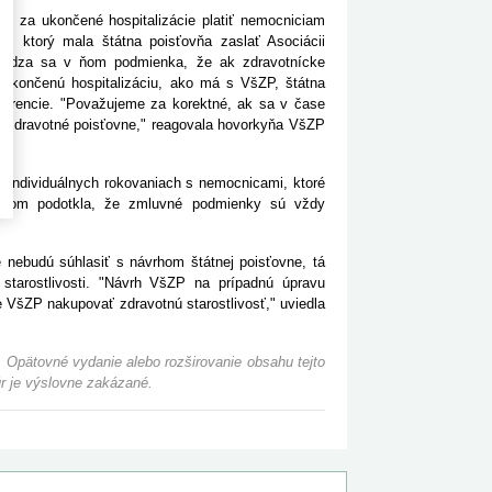
e za ukončené hospitalizácie platiť nemocniciam
, ktorý mala štátna poisťovňa zaslať Asociácii
vádza sa v ňom podmienka, že ak zdravotnícke
 ukončenú hospitalizáciu, ako má s VšZP, štátna
nkurencie. "Považujeme za korektné, ak sa v čase
 zdravotné poisťovne," reagovala hovorkyňa VšZP
 individuálnych rokovaniach s nemocnicami, ktoré
 pritom podotkla, že zmluvné podmienky sú vždy
nebudú súhlasiť s návrhom štátnej poisťovne, tá
starostlivosti. "Návrh VšZP na prípadnú úpravu
VšZP nakupovať zdravotnú starostlivosť," uviedla
 Opätovné vydanie alebo rozširovanie obsahu tejto
r je výslovne zakázané.