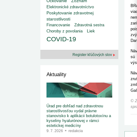
kategorizovaných liekov 1. 8....
Očkovanie
Zoznam
Od 1. augusta 2026 sa za
1. 7. 2026
redakcia
BRA
Elektronické zdravotníctvo
implementáciu nových elekt
Ministerstvo zdravotníctva zverejnilo aktualizovaný
via
knižke
Poskytovanie zdravotnej
zoznam kategori...
nem
starostlivosti
29. 6. 2026
redakcia
zar
Financovanie
Zdravotná sestra
Rezort zdravotníctva zverejnil zoznam
poi
Liek
Choroby z povolania
kategorizovaných špeciálnych ...
zvý
29. 6. 2026
redakcia
COVID-19
Dan
Výzva na podporu dostupnosti zdravotnej
starostlivosti v centrách z...
Náv
22. 6. 2026
redakcia
Register kľúčových slov
sú 
výs
Náv
Aktuality
zru
zml
Gaš
© 2
Úrad pre dohľad nad zdravotnou
spr
starostlivosťou vydal právne
stanovisko k aplikácii botulotoxínu a
kyseliny hyalurónovej v rámci
estetickej medicíny
9. 7. 2026
redakcia