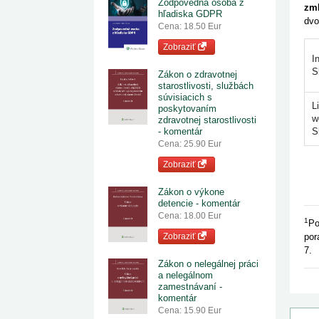
Zodpovedná osoba z
zml
hľadiska GDPR
dvo
Cena: 18.50 Eur
Zobraziť
I
S
Zákon o zdravotnej
starostlivosti, službách
súvisiacich s
L
poskytovaním
w
zdravotnej starostlivosti
- komentár
S
Cena: 25.90 Eur
Zobraziť
Zákon o výkone
detencie - komentár
Cena: 18.00 Eur
1
Po
Zobraziť
por
7.
Zákon o nelegálnej práci
a nelegálnom
zamestnávaní -
komentár
Cena: 15.90 Eur