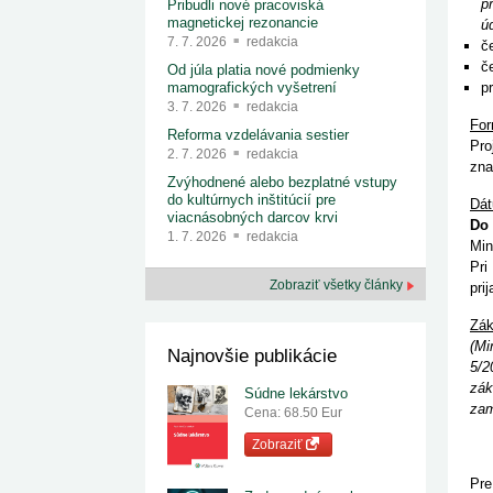
p
Pribudli nové pracoviská
magnetickej rezonancie
ú
7. 7. 2026
redakcia
č
č
Od júla platia nové podmienky
p
mamografických vyšetrení
3. 7. 2026
redakcia
For
Reforma vzdelávania sestier
Pro
2. 7. 2026
redakcia
zna
Zvýhodnené alebo bezplatné vstupy
do kultúrnych inštitúcií pre
Dát
viacnásobných darcov krvi
Do 
1. 7. 2026
redakcia
Min
Pri
Zobraziť všetky články
pri
Zák
(Mi
Najnovšie publikácie
5/2
zák
Súdne lekárstvo
zam
Cena: 68.50 Eur
Zobraziť
Pre