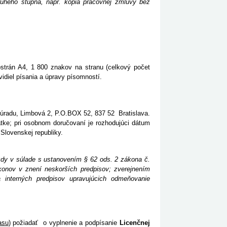
uhého stupňa, napr. kópia pracovnej zmluvy bez
ostrán A4, 1 800 znakov na stranu (celkový počet
idiel písania a úpravy písomností.
o úradu, Limbová 2, P.O.BOX 52, 837 52 Bratislava.
tke; pri osobnom doručovaní je rozhodujúci dátum
 Slovenskej republiky.
mzdy v súlade s ustanovením § 62 ods. 2 zákona č.
konov v znení neskorších predpisov; zverejnením
 interných predpisov upravujúcich odmeňovanie
asu
) požiadať o vyplnenie a podpísanie
Licenčnej