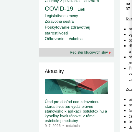
kategorizovaných liekov 1. 8....
Choroby z povolania
Zoznam
na 
1. 7. 2026
redakcia
COVID-19
Liek
07 
Ministerstvo zdravotníctva zverejnilo aktualizovaný
zoznam kategori...
Legislatívne zmeny
Kva
29. 6. 2026
redakcia
Zdravotná sestra
Rezort zdravotníctva zverejnil zoznam
Poskytovanie zdravotnej
b
kategorizovaných špeciálnych ...
starostlivosti
29. 6. 2026
redakcia
v
Očkovanie
Vakcína
o
Výzva na podporu dostupnosti zdravotnej
starostlivosti v centrách z...
d
22. 6. 2026
redakcia
a
Register kľúčových slov
o
p
P
Aktuality
z
c
Zoz
p
Úrad pre dohľad nad zdravotnou
p
starostlivosťou vydal právne
č
stanovisko k aplikácii botulotoxínu a
kyseliny hyalurónovej v rámci
č
estetickej medicíny
ú
9. 7. 2026
redakcia
d