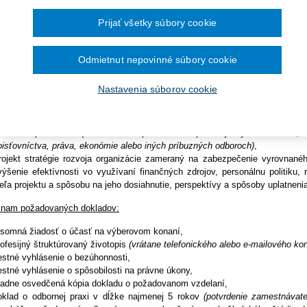
Ročník 2014
2016
funkčné obdobie 5 rokov, v štátnej príspevkovej organizácii Záchranná zdra
Ročník 2013
2015
Bratislava.
Prijať všetky súbory cookie
Ročník 2012
2014
Ročník 2011
2013
lifikačné predpoklady a požiadavky:
Ročník 2010
2012
Ročník 2026
2011
Odmietnut nepovinné súbory cookie
1
2010
ezúhonnosť
a spôsobilosť na právne úkony,
ysokoškolské vzdelanie druhého stupňa,
Nastavenia súborov cookie
dborná prax 5 rokov
(po ukončení vysokoškolského štúdia druhého stupňa)
,
ôveryhodnosť
(za dôveryhodnú osobu sa považuje fyzická osoba, ktorá
 morálnymi hodnotami)
,
dborná spôsobilosť
(za odborne spôsobilú sa považuje fyzická osoba, 
oisťovníctva, práva, ekonómie alebo iných príbuzných odboroch)
,
rojekt stratégie rozvoja organizácie
zameraný na zabezpečenie vyrovnaného
výšenie efektívnosti vo využívaní finančných zdrojov, personálnu politiku,
ieľa projektu a spôsobu na jeho dosiahnutie, perspektívy a spôsoby uplatnenia
nam požadovaných dokladov:
ísomná žiadosť o účasť na výberovom konaní,
rofesijný štruktúrovaný životopis
(vrátane telefonického alebo e-mailového kon
estné vyhlásenie o bezúhonnosti,
estné vyhlásenie o spôsobilosti na právne úkony,
radne osvedčená kópia dokladu o požadovanom vzdelaní,
oklad o odbornej praxi v dĺžke najmenej 5 rokov
(potvrdenie zamestnávate