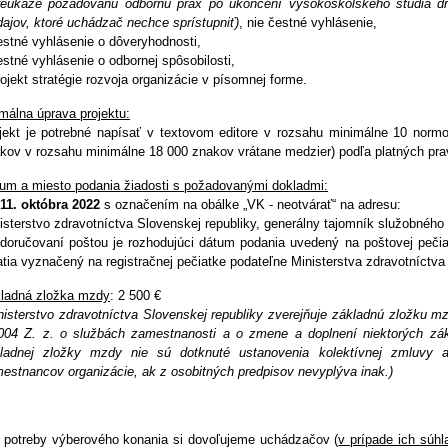
reukáže požadovanú odbornú prax po ukončení vysokoškolského štúdia dr
dajov, ktoré uchádzač nechce sprístupniť)
, nie čestné vyhlásenie,
estné vyhlásenie o dôveryhodnosti,
estné vyhlásenie o odbornej spôsobilosti,
rojekt stratégie rozvoja organizácie v písomnej forme.
málna úprava projektu:
jekt je potrebné napísať v textovom editore v rozsahu minimálne 10 norm
kov v rozsahu minimálne 18 000 znakov vrátane medzier) podľa platných prav
um a miesto podania žiadosti s požadovanými dokladmi:
11. októbra 2022
s označením na obálke „VK - neotvárať“ na adresu:
isterstvo zdravotníctva Slovenskej republiky, generálny tajomník služobnéh
 doručovaní poštou je rozhodujúci dátum podania uvedený na poštovej pečia
jatia vyznačený na registračnej pečiatke podateľne Ministerstva zdravotníctva
ladná zložka mzdy
: 2 500 €
nisterstvo zdravotníctva Slovenskej republiky zverejňuje základnú zložku 
004 Z. z. o službách zamestnanosti a o zmene a doplnení niektorých zá
ladnej zložky mzdy nie sú dotknuté ustanovenia kolektívnej zmluvy a
estnancov organizácie, ak z osobitných predpisov nevyplýva inak.)
 potreby výberového konania si dovoľujeme uchádzačov (
v prípade ich súhl