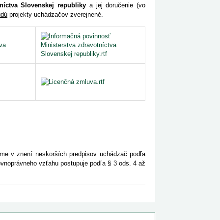
níctva Slovenskej republiky
a jej doručenie (vo
udú
projekty uchádzačov zverejnené.
jme v znení neskorších predpisov uchádzač podľa
ovnoprávneho vzťahu postupuje podľa § 3 ods. 4 až