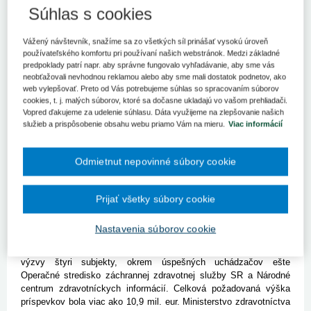
Štátny ústav pre kontrolu liečiv dostane na edukáciu
Súhlas s cookies
zdravotníckych pracovníkov o využívaní relevantných informácií v
oblasti farmakoterapie pre racionálnu liečbu pacientov takmer 1,5
Vážený návštevník, snažíme sa zo všetkých síl prinášať vysokú úroveň
mil. eur a Úrad pre dohľad nad zdravotnou starostlivosťou bude
používateľského komfortu pri používaní našich webstránok. Medzi základné
môcť využiť vyše 6 mil. eur na vzdelávanie užívateľov systému
predpoklady patrí napr. aby správne fungovalo vyhľadávanie, aby sme vás
DRG.
neobťažovali nevhodnou reklamou alebo aby sme mali dostatok podnetov, ako
web vylepšovať. Preto od Vás potrebujeme súhlas so spracovaním súborov
BRATISLAVA 9. apríla (SITA) - Zdravotníci si budú môcť opäť
cookies, t. j. malých súborov, ktoré sa dočasne ukladajú vo vašom prehliadači.
zvýšiť svoje zručnosti vďaka eurofondom. Štátny ústav pre
Vopred ďakujeme za udelenie súhlasu. Dáta využijeme na zlepšovanie našich
kontrolu liečiv a Úrad pre dohľad nad zdravotnou starostlivosťou
služieb a prispôsobenie obsahu webu priamo Vám na mieru.
Viac informácií
získajú v rámci Operačného programu Vzdelávanie dohromady
viac ako 7,5 mil. eur. Informuje o tom Ministerstvo zdravotníctva
SR ako sprostredkovateľský orgán pre uvedený program. Štátny
Odmietnut nepovinné súbory cookie
ústav pre kontrolu liečiv dostane na edukáciu zdravotníckych
pracovníkov o využívaní relevantných informácií v oblasti
Prijať všetky súbory cookie
farmakoterapie pre racionálnu liečbu pacientov takmer 1,5 mil. eur
a Úrad pre dohľad nad zdravotnou starostlivosťou bude môcť
využiť vyše 6 mil. eur na vzdelávanie užívateľov systému DRG.
Nastavenia súborov cookie
Záujem o finančné prostriedky z Európskej únie prejavili v rámci
výzvy štyri subjekty, okrem úspešných uchádzačov ešte
Operačné stredisko záchrannej zdravotnej služby SR a Národné
centrum zdravotníckych informácií. Celková požadovaná výška
príspevkov bola viac ako 10,9 mil. eur. Ministerstvo zdravotníctva