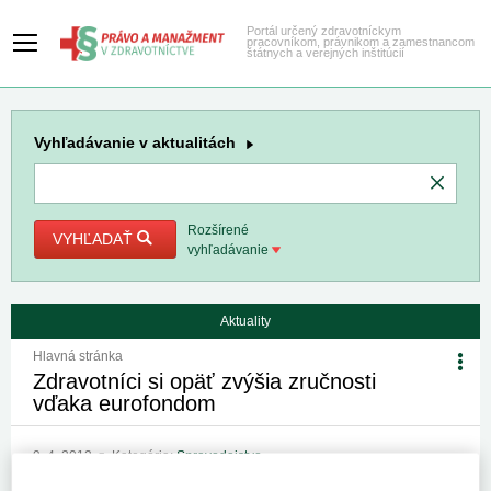
Portál určený zdravotníckym
pracovníkom, právnikom a zamestnancom
štátnych a verejných inštitúcií
Vyhľadávanie
v aktualitách
Rozšírené
VYHĽADAŤ
vyhľadávanie
Aktuality
Hlavná stránka
Zdravotníci si opäť zvýšia zručnosti
vďaka eurofondom
9. 4. 2012
Kategória:
Spravodajstvo