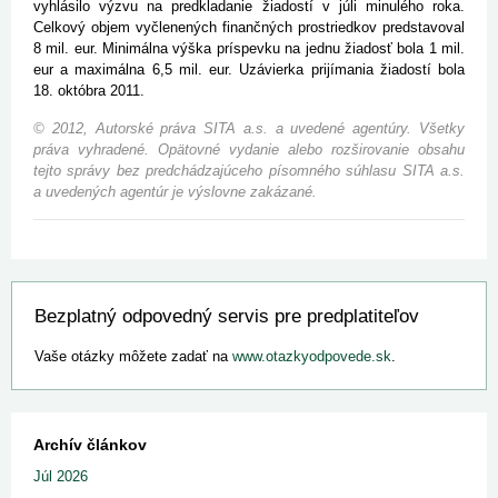
vyhlásilo výzvu na predkladanie žiadostí v júli minulého roka.
Celkový objem vyčlenených finančných prostriedkov predstavoval
8 mil. eur. Minimálna výška príspevku na jednu žiadosť bola 1 mil.
eur a maximálna 6,5 mil. eur. Uzávierka prijímania žiadostí bola
18. októbra 2011.
© 2012, Autorské práva SITA a.s. a uvedené agentúry. Všetky
práva vyhradené. Opätovné vydanie alebo rozširovanie obsahu
tejto správy bez predchádzajúceho písomného súhlasu SITA a.s.
a uvedených agentúr je výslovne zakázané.
Bezplatný odpovedný servis pre predplatiteľov
Vaše otázky môžete zadať na
www.otazkyodpovede.sk
.
Archív článkov
Júl 2026