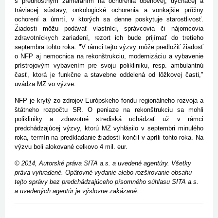
s prednostným zameraním na ochorenia obehovej, dýchacej a
tráviacej sústavy, onkologické ochorenia a vonkajšie príčiny
ochorení a úmrtí, v ktorých sa denne poskytuje starostlivosť.
Žiadosti môžu podávať vlastníci, správcovia či nájomcovia
zdravotníckych zariadení, rezort ich bude prijímať do tretieho
septembra tohto roka. "V rámci tejto výzvy môže predložiť žiadosť
o NFP aj nemocnica na rekonštrukciu, modernizáciu a vybavenie
prístrojovým vybavením pre svoju polikliniku, resp. ambulantnú
časť, ktorá je funkčne a stavebne oddelená od lôžkovej časti,"
uvádza MZ vo výzve.
NFP je krytý zo zdrojov Európskeho fondu regionálneho rozvoja a
štátneho rozpočtu SR. O peniaze na rekonštrukciu sa mohli
polikliniky a zdravotné strediská uchádzať už v rámci
predchádzajúcej výzvy, ktorú MZ vyhlásilo v septembri minulého
roka, termín na predkladanie žiadostí končil v apríli tohto roka. Na
výzvu boli alokované celkovo 4 mil. eur.
© 2014, Autorské práva SITA a.s. a uvedené agentúry. Všetky
práva vyhradené. Opätovné vydanie alebo rozširovanie obsahu
tejto správy bez predchádzajúceho písomného súhlasu SITA a.s.
a uvedených agentúr je výslovne zakázané.