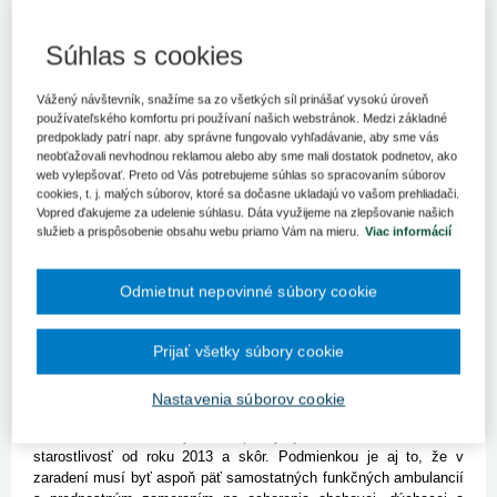
Ambulantné zariadenia môžu na jednu žiadosť o nenávratný
finančný príspevok dostať od 50 tis. eur až do 7 mil. eur.
Súhlas s cookies
Polikliniky a zdravotné strediská môžu získať ďalšie financie na
rekonštrukciu a prístrojové vybavenie. Celkovo je pre ne
Vážený návštevník, snažíme sa zo všetkých síl prinášať vysokú úroveň
pripravený balík v objeme 10,7 mil. eur. Ministerstvo zdravotníctva
používateľského komfortu pri používaní našich webstránok. Medzi základné
(MZ), ktoré je Riadiacim orgánom pre Operačný program
predpoklady patrí napr. aby správne fungovalo vyhľadávanie, aby sme vás
Zdravotníctvo, vyhlásilo výzvu na predkladanie žiadostí o
neobťažovali nevhodnou reklamou alebo aby sme mali dostatok podnetov, ako
nenávratný finančný príspevok (NFP) začiatkom júna.
web vylepšovať. Preto od Vás potrebujeme súhlas so spracovaním súborov
cookies, t. j. malých súborov, ktoré sa dočasne ukladajú vo vašom prehliadači.
Ambulantné zariadenia môžu na jednu žiadosť dostať od 50 tis.
Vopred ďakujeme za udelenie súhlasu. Dáta využijeme na zlepšovanie našich
eur až do 7 mil. eur. Podporené budú rekonštrukcie budov či nákup
služieb a prispôsobenie obsahu webu priamo Vám na mieru.
Viac informácií
špecializovanej a diagnostickej zdravotníckej techniky,
informačno-komunikačných technológií, prípadne zlepšenie
Odmietnut nepovinné súbory cookie
logistického systému. Ministerstvo však zároveň podotýka, že
zdravotnícke zariadenia umiestnené v Prešovskom a
Banskobystrickom kraji nemôžu byť predmetom žiadosti o
Prijať všetky súbory cookie
príspevok, a to z dôvodu prekročenia regionálnej alokácie.
Tradične vylúčený je aj Bratislavský kraj.
Nastavenia súborov cookie
V prípade ostatných piatich samospráv sa o NFP môžu uchádzať
tie zariadenia, v ktorých sa poskytuje ambulantná zdravotná
starostlivosť od roku 2013 a skôr. Podmienkou je aj to, že v
zaradení musí byť aspoň päť samostatných funkčných ambulancií