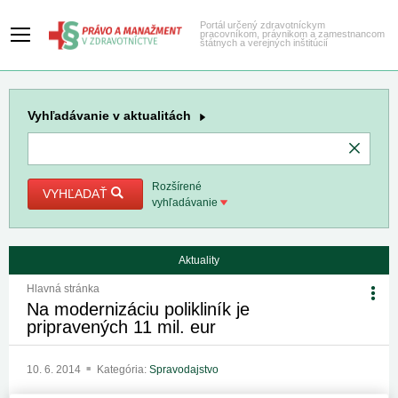
Portál určený zdravotníckym
pracovníkom, právnikom a zamestnancom
štátnych a verejných inštitúcií
Vyhľadávanie
v aktualitách
Rozšírené
VYHĽADAŤ
vyhľadávanie
Aktuality
Hlavná stránka
Na modernizáciu polikliník je
pripravených 11 mil. eur
10. 6. 2014
Kategória:
Spravodajstvo