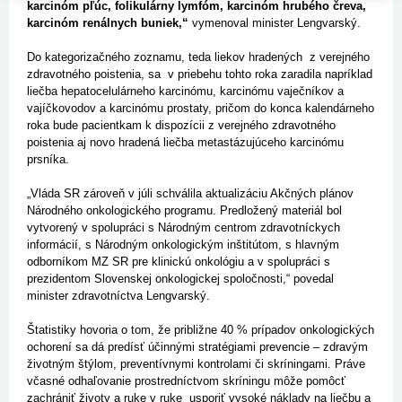
karcinóm pľúc, folikulárny lymfóm, karcinóm hrubého čreva,
karcinóm renálnych buniek,“
vymenoval minister Lengvarský.
Do kategorizačného zoznamu, teda liekov hradených z verejného
zdravotného poistenia, sa v priebehu tohto roka zaradila napríklad
liečba hepatocelulárneho karcinómu, karcinómu vaječníkov a
vajíčkovodov a karcinómu prostaty, pričom do konca kalendárneho
roka bude pacientkam k dispozícii z verejného zdravotného
poistenia aj novo hradená liečba metastázujúceho karcinómu
prsníka.
„Vláda SR zároveň v júli schválila aktualizáciu Akčných plánov
Národného onkologického programu. Predložený materiál bol
vytvorený v spolupráci s Národným centrom zdravotníckych
informácií, s Národným onkologickým inštitútom, s hlavným
odborníkom MZ SR pre klinickú onkológiu a v spolupráci s
prezidentom Slovenskej onkologickej spoločnosti,“ povedal
minister zdravotníctva Lengvarský.
Štatistiky hovoria o tom, že približne 40 % prípadov onkologických
ochorení sa dá predísť účinnými stratégiami prevencie – zdravým
životným štýlom, preventívnymi kontrolami či skríningami. Práve
včasné odhaľovanie prostredníctvom skríningu môže pomôcť
zachrániť životy a ruke v ruke usporiť vysoké náklady na liečbu a