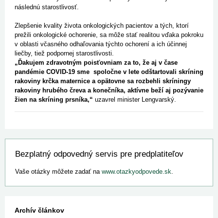
následnú starostlivosť.
Zlepšenie kvality života onkologických pacientov a tých, ktorí
prežili onkologické ochorenie, sa môže stať realitou vďaka pokroku
v oblasti včasného odhaľovania týchto ochorení a ich účinnej
liečby, tiež podpornej starostlivosti.
„Ďakujem zdravotným poisťovniam za to, že aj v čase
pandémie COVID-19 sme spoločne v lete odštartovali skríning
rakoviny krčka maternice a opätovne sa rozbehli skríningy
rakoviny hrubého čreva a konečníka, aktívne beží aj pozývanie
žien na skríning prsníka,“
uzavrel minister Lengvarský.
Bezplatný odpovedný servis pre predplatiteľov
Vaše otázky môžete zadať na
www.otazkyodpovede.sk
.
Archív článkov