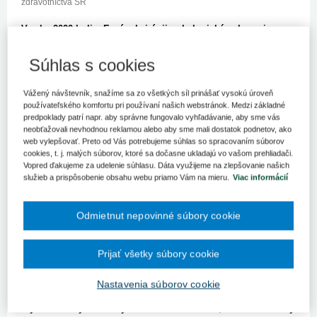
zdravotníctva SR
V roku 2020 boli v Európskej únii onkologické ochorenia
diagnostikované u 2,7 milióna ľudí. Ďalších 1,3 milióna,
medzi nimi viac ako 2 000 mladých ľudí, prišlo v dôsledku
Súhlas s cookies
rakoviny o život. Odborníci na ministerstve zdravotníctva
systematicky pracujú na tom, aby sa situácia zlepšovala.
Vážený návštevník, snažíme sa zo všetkých síl prinášať vysokú úroveň
Minister zdravotníctva SR Vladimír Lengvarský sa dnes pri
používateľského komfortu pri používaní našich webstránok. Medzi základné
príležitosti otvorenia Bratislavských onkologických dní
predpoklady patrí napr. aby správne fungovalo vyhľadávanie, aby sme vás
prihovoril odborníkom a poďakoval im za ich náročnú prácu a
neobťažovali nevhodnou reklamou alebo aby sme mali dostatok podnetov, ako
starostlivosť o pacienta.
web vylepšovať. Preto od Vás potrebujeme súhlas so spracovaním súborov
cookies, t. j. malých súborov, ktoré sa dočasne ukladajú vo vašom prehliadači.
„Dovoľte, aby som sa Vám v prvom rade poďakoval za Vašu
Vopred ďakujeme za udelenie súhlasu. Dáta využijeme na zlepšovanie našich
prácu, za Vaše nasadenie v starostlivosti o pacientov,
služieb a prispôsobenie obsahu webu priamo Vám na mieru.
Viac informácií
zaslúžite si rešpekt a úctu a som na vás hrdý,“
uviedol v
príhovore minister zdravotníctva SR Vladimír Lengvarský.
Odmietnut nepovinné súbory cookie
Odborníci na ministerstve zdravotníctva pozorne sledujú trendy v
oblasti liekovej politiky. V aktuálne platnom kategorizačnom
Prijať všetky súbory cookie
zozname je zaradených 329 liekov používaných v diagnostike a
liečbe onkologických pacientov.
„V tomto roku doteraz vstúpilo
do kategorizačného zoznamu 35 onkologických liekov v
Nastavenia súborov cookie
nasledujúcich hradených indikáciách: karcinóm prsníka,
myelomonocytová a myeloblastová leukémia, nemalobunkový