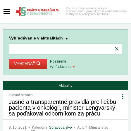
Portál určený zdravotníckym
pracovníkom, právnikom a zamestnancom
štátnych a verejných inštitúcií
Vyhľadávanie
v aktualitách
Rozšírené
VYHĽADAŤ
vyhľadávanie
Aktuality
Hlavná stránka
Jasné a transparentné pravidlá pre liečbu
pacienta v onkológii, minister Lengvarský
sa poďakoval odborníkom za prácu
8. 10. 2021
Kategória:
Spravodajstvo
Autor/i: Ministerstvo