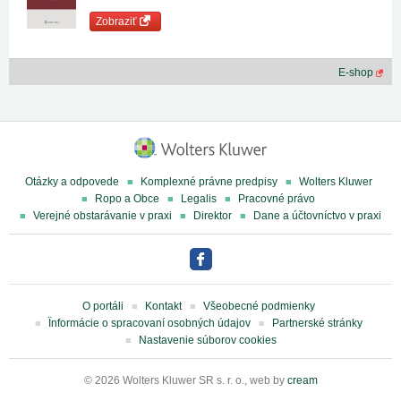
Zobraziť
E-shop
Otázky a odpovede
Komplexné právne predpisy
Wolters Kluwer
Ropo a Obce
Legalis
Pracovné právo
Verejné obstarávanie v praxi
Direktor
Dane a účtovníctvo v praxi
O portáli
Kontakt
Všeobecné podmienky
Ïnformácie o spracovaní osobných údajov
Partnerské stránky
Nastavenie súborov cookies
© 2026 Wolters Kluwer SR s. r. o., web by
cream