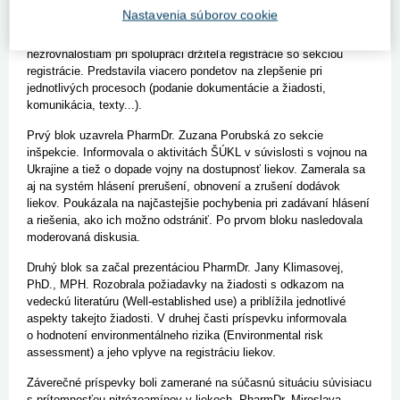
Mgr. Petra Dočolomanská mala príspevok na tému
worksharing
Nastavenia súborov cookie
procedúry
. Priblížila jej výhody a špecifikácie a zamerala sa na
priebeh takejto procedúry. Druhú časť prezentácie venovala
nezrovnalostiam pri spolupráci držiteľa registrácie so sekciou
registrácie. Predstavila viacero pondetov na zlepšenie pri
jednotlivých procesoch (podanie dokumentácie a žiadosti,
komunikácia, texty...).
Prvý blok uzavrela PharmDr. Zuzana Porubská zo sekcie
inšpekcie. Informovala o aktivitách ŠÚKL v súvislosti s vojnou na
Ukrajine a tiež o dopade vojny na dostupnosť liekov. Zamerala sa
aj na systém
hlásení prerušení, obnovení a zrušení dodávok
liekov
. Poukázala na najčastejšie pochybenia pri zadávaní hlásení
a riešenia, ako ich možno odstrániť. Po prvom bloku nasledovala
moderovaná diskusia.
Druhý blok sa začal prezentáciou PharmDr. Jany Klimasovej,
PhD., MPH. Rozobrala požiadavky na žiadosti s odkazom na
vedeckú literatúru (
Well-established use
) a priblížila jednotlivé
aspekty takejto žiadosti. V druhej časti príspevku informovala
o hodnotení environmentálneho rizika (
Environmental risk
assessment
) a jeho vplyve na registráciu liekov.
Záverečné príspevky boli zamerané na
súčasnú situáciu súvisiacu
s prítomnosťou nitrózoamínov v liekoch
. PharmDr. Miroslava