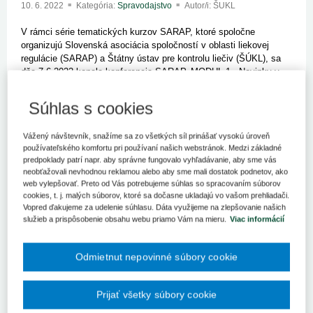
10. 6. 2022
Kategória:
Spravodajstvo
Autor/i: ŠUKL
V rámci série tematických kurzov SARAP, ktoré spoločne
organizujú Slovenská asociácia spoločností v oblasti liekovej
regulácie (SARAP) a Štátny ústav pre kontrolu liečiv (ŠÚKL), sa
dňa 7.6.2022 konala konferencia SARAP, MODUL 1 -
Novinky v
oblasti registrácie liekov a postregistračná kontrola liekov.
Súhlas s cookies
Konferenciu otvoril riaditeľ Štátneho ústavu pre kontrolu liečiv,
PharmDr. Peter Potúček, PhD., MSc. Predstavil
víziu smerovania
ŠÚKL
pod svojím vedením a misiu, kde ústredný cieľ úsilia
Vážený návštevník, snažíme sa zo všetkých síl prinášať vysokú úroveň
zohrávajú pacienti. Poukázal na momentálne najdôležitejšiu
používateľského komfortu pri používaní našich webstránok. Medzi základné
predpoklady patrí napr. aby správne fungovalo vyhľadávanie, aby sme vás
agendu v oblasti liekovej regulácie v Európskej únii aj na
neobťažovali nevhodnou reklamou alebo aby sme mali dostatok podnetov, ako
Slovensku.
web vylepšovať. Preto od Vás potrebujeme súhlas so spracovaním súborov
cookies, t. j. malých súborov, ktoré sa dočasne ukladajú vo vašom prehliadači.
Vedúca sekcie registrácie PharmDr. Ivana Pankuchová
Vopred ďakujeme za udelenie súhlasu. Dáta využijeme na zlepšovanie našich
prezentovala
novinky na sekcii registrácie
vrátane aktualizácie
služieb a prispôsobenie obsahu webu priamo Vám na mieru.
Viac informácií
tlačív a zmien pri vydávaní úradných dokumentov. Dala do
pozornosti držiteľov registrácií najčastejšie nedostatky, ktoré
komplikujú registračné a postregistračné procesy. Dr. Pankuchová
Odmietnut nepovinné súbory cookie
tiež prezentovala nárast podaných a vybavených žiadostí
v elektronickej forme a poďakovala zástupcom držiteľov za
spoluprácu a adaptáciu na zmeny.
Prijať všetky súbory cookie