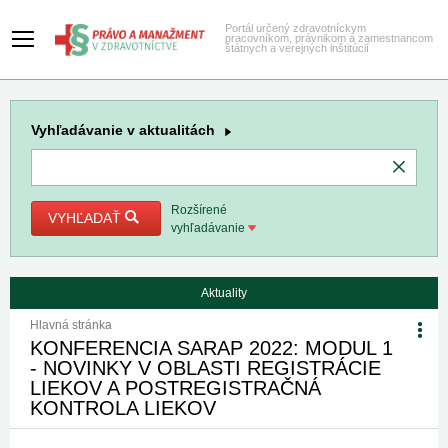
Portál určený zdravotníckym
pracovníkom, právnikom a zamestnancom
štátnych a verejných inštitúcií
Vyhľadávanie
v aktualitách
Rozšírené
VYHĽADAŤ
vyhľadávanie
Aktuality
Hlavná stránka
KONFERENCIA SARAP 2022: MODUL 1
- NOVINKY V OBLASTI REGISTRÁCIE
LIEKOV A POSTREGISTRAČNÁ
KONTROLA LIEKOV