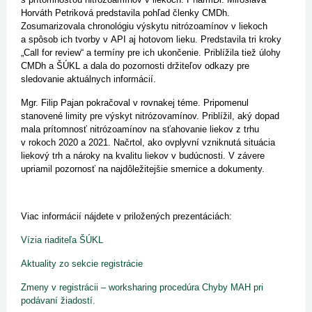
Horváth Petriková predstavila pohľad
členky CMDh
.
Zosumarizovala chronológiu výskytu nitrózoamínov v liekoch
a spôsob ich tvorby v API aj hotovom lieku. Predstavila tri kroky
„Call for review“ a termíny pre ich ukončenie. Priblížila tiež úlohy
CMDh a ŠÚKL a dala do pozornosti držiteľov odkazy pre
sledovanie aktuálnych informácií.
Mgr. Filip Pajan pokračoval v rovnakej téme. Pripomenul
stanovené limity pre výskyt nitrózovamínov. Priblížil, aký dopad
mala
prítomnosť nitrózoamínov na sťahovanie liekov
z trhu
v rokoch 2020 a 2021. Načrtol, ako ovplyvní vzniknutá situácia
liekový trh a nároky na kvalitu liekov v budúcnosti. V závere
upriamil pozornosť na najdôležitejšie smernice a dokumenty.
Viac informácií nájdete v priložených prezentáciách:
Vízia riaditeľa ŠÚKL
Aktuality zo sekcie registrácie
Zmeny v registrácii – worksharing procedúra Chyby MAH pri
podávaní žiadostí.