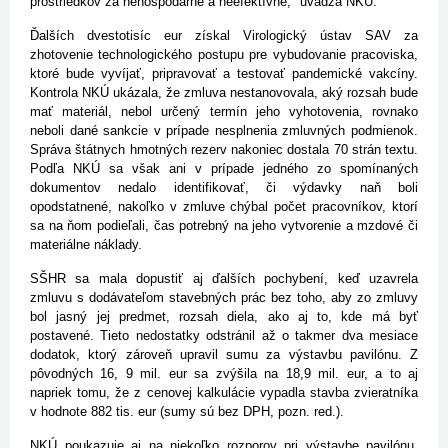
prostriedkov za nehospodárne a neefektívne," uvádza NKÚ.
Ďalších dvestotisíc eur získal Virologický ústav SAV za
zhotovenie technologického postupu pre vybudovanie pracoviska,
ktoré bude vyvíjať, pripravovať a testovať pandemické vakcíny.
Kontrola NKÚ ukázala, že zmluva nestanovovala, aký rozsah bude
mať materiál, nebol určený termín jeho vyhotovenia, rovnako
neboli dané sankcie v prípade nesplnenia zmluvných podmienok.
Správa štátnych hmotných rezerv nakoniec dostala 70 strán textu.
Podľa NKÚ sa však ani v prípade jedného zo spomínaných
dokumentov nedalo identifikovať, či výdavky naň boli
opodstatnené, nakoľko v zmluve chýbal počet pracovníkov, ktorí
sa na ňom podieľali, čas potrebný na jeho vytvorenie a mzdové či
materiálne náklady.
SŠHR sa mala dopustiť aj ďalších pochybení, keď uzavrela
zmluvu s dodávateľom stavebných prác bez toho, aby zo zmluvy
bol jasný jej predmet, rozsah diela, ako aj to, kde má byť
postavené. Tieto nedostatky odstránil až o takmer dva mesiace
dodatok, ktorý zároveň upravil sumu za výstavbu pavilónu. Z
pôvodných 16, 9 mil. eur sa zvýšila na 18,9 mil. eur, a to aj
napriek tomu, že z cenovej kalkulácie vypadla stavba zvieratníka
v hodnote 882 tis. eur (sumy sú bez DPH, pozn. red.).
NKÚ poukazuje aj na niekoľko rozporov pri výstavbe pavilónu.