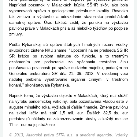
Napríklad pozemok v Malackách kúpila SŠHR skôr, ako bola
vypracovaná správa o geologickom prieskume lokality. Rovnako
tak zmluva o výstavbe a odovzdanie staveniska predchádzali
samotnej správe. Úrad taktiež zistil, že ponuka na výstavbu
pavilónu práve v Malackách prišla až niekoľko týždňov po podpise
zmluvy.
Podľa Rybanskej sú správe štátnych hmotných rezerv všetky
skutočnosti zistené NKÚ známe. "Upozornil na ne predseda SŠHR
SR krátko po svojom nástupe do funkcie, a to trestným
oznámením pre podozrenie zo spáchania trestného činu
porušovania povinnosti pri správe cudzieho majetku, podaným na
Generálnu prokuratúru SR dňa 21. 06. 2012. V uvedenej veci
naďalej prebieha vyšetrovanie orgánmi činnými v trestnom
konaní," skonštatovala Rybanská.
Napriek tomu, že výstavba objektu v Malackách, ktorý mal slúžiť
na výrobu pandemickej vakcíny, bola pozastavená vládou ešte v
auguste minulého roka, vyžiada si ďalšie financie. Zmena pavilónu
na sklad liečiv má stáť 1,5 mil. eur. Ďalších 82,5 tis. eur
predstavujú náklady na zakonzervovanie stavby a každý mesiac
11 tis. eur na jej stráženie.
© 2013, Autorské práva SITA a.s. a uvedené agentúry. Všetky