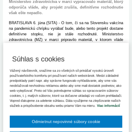
Ministerstvo zdravotníctva v marci vypracovalo materiál, ktorý
odporúča vláde, aby projekt zrušila, definitívne rozhodnutie
však ešte nepadlo.
BRATISLAVA 6. júna (SITA) - O tom, či sa na Slovensku vakcína
na pandemickú chrípku vyrábať bude, alebo tento projekt dostane
definitívne stopku, nie je stále rozhodnuté. Ministerstvo
zdravotníctva (MZ) v marci pripravilo materiál, v ktorom vláde
odporúča projekt pre finančnú záťaž , kabinet však o ňom doteraz
nerokoval. Podľa hovorkyne MZ Zuzany Čižmárikovej pri téme
vakcín nepadlo rozhodnutie čo ďalej. "Termín bol posunutý, kým
Súhlas s cookies
na vládu nedáme materiál, nebudeme o tom hovoriť," odkázala
Čižmáriková.
Vážený návštevník, snažíme sa zo všetkých síl prinášať vysokú úroveň
používateľského komfortu pri používaní našich webstránok. Medzi základné
Pandemická vakcína sa mala vyrábať v Malackách. Pavilón bol v
predpoklady patrí napr. aby správne fungovalo vyhľadávanie, aby sme vás
lete minulého roka z väčšej časti hotový, technológie nakúpené,
neobťažovali nevhodnou reklamou alebo aby sme mali dostatok podnetov, ako
chýbal však prevádzkovateľ, ktorý by vakcínu na pandemickú
web vylepšovať. Preto od Vás potrebujeme súhlas so spracovaním súborov
chrípku vyrábal. Záujem ani po opätovných rokovaniach
cookies, t. j. malých súborov, ktoré sa dočasne ukladajú vo vašom prehliadači.
farmafirmy neprejavili, vláda tak rozhodla, že z pavilónu bude
Vopred ďakujeme za udelenie súhlasu. Dáta využijeme na zlepšovanie našich
sklad liečiv a zdravotníckych potrieb. Zabezpečiť využitie objektu
služieb a prispôsobenie obsahu webu priamo Vám na mieru.
Viac informácií
má Správa štátnych hmotných rezerv (SŠHR), ktorá celý projekt
zastrešuje. "V uvedenej veci stále prebiehajú intenzívne rokovania
Odmietnut nepovinné súbory cookie
o maximálne efektívnom využití technológií aj objektu," povedala
hovorkyňa SŠHR Marcela Rybanská.