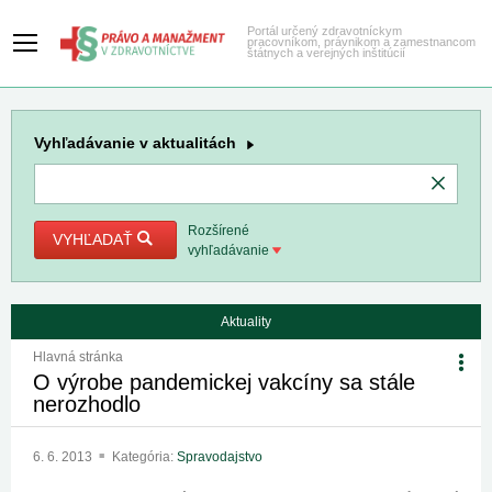
Portál určený zdravotníckym
pracovníkom, právnikom a zamestnancom
štátnych a verejných inštitúcií
Vyhľadávanie
v aktualitách
Rozšírené
VYHĽADAŤ
vyhľadávanie
Aktuality
Hlavná stránka
O výrobe pandemickej vakcíny sa stále
nerozhodlo
6. 6. 2013
Kategória:
Spravodajstvo