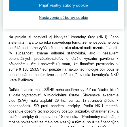
Prijať všetky súbory cookie
Celkovo sa podľa údajov z júna 2012 preinvestovalo do pavilónu v
Malackách 11,8 mil. eur, z toho podľa kvalifikácie auditu
Ministerstva financií SR 166,2 tis. eur nehospodárne. Polícia
Nastavenia súborov cookie
začala trestné stíhanie v kauze výstavby pavilónu v januári tohto
roka.
Na projekt si posvietil aj Najvyšší kontrolný úrad (NKÚ). Jeho
zistenia z mája tohto roka nasvedčujú tomu, že nehospodárne bola
použitá podstatne vyššia čiastka, ako ukázal audit rezortu financií.
"V súčasnosti známe odborné stanoviská, ako i nezáujem
potenciálnych prevádzkovateľov o ďalšie využitie pavilónu k
pôvodnému účelu nasvedčujú tomu, že finančné prostriedky v
sume 9 158 153,57 eur použité na nákup technológie boli použité
nehospodárne, neefektívne a neúčelne," uviedla hovorkyňa NKÚ
Iveta Bieliková.
Ďalšie financie mala SŠHR nehospodárne využiť na štúdie, ktoré
si dala vypracovať. Virologickému ústavu Slovenskej akadémie
vied (SAV) mala zaplatiť 29 tis. eur za 17-stranovú štúdiu k
zabezpečeniu SR proti pandémii chrípky. Podľa NKÚ materiál
obsahuje obecný technologický postup, príznaky, charakteristiku a
históriu chrípky či pripravenosť Slovenska. "Predmetný materiál je
možné považovať za málo preukazný a tým aj použitie finančných