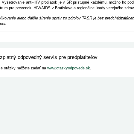
etrovanie anti-HIV protilátok je v SR prístupné každému, možno ho podst
trum pre prevenciu HIV/AIDS v Bratislave a regionálne úrady verejného zdrav
likovanie alebo ďalšie šírenie správ zo zdrojov TASR je bez predchádzajú
ona.
zplatný odpovedný servis pre predplatiteľov
e otázky môžete zadať na
www.otazkyodpovede.sk
.