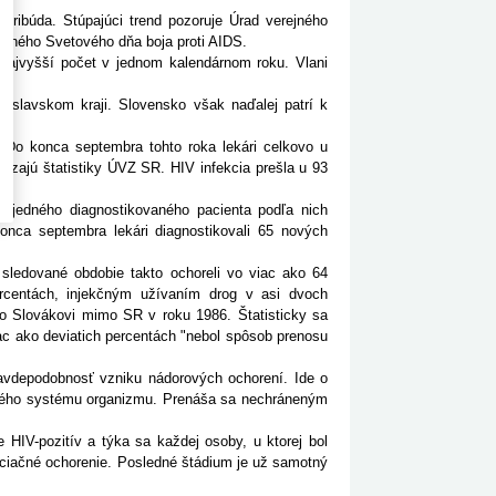
pribúda. Stúpajúci trend pozoruje Úrad verejného
dnešného Svetového dňa boja proti AIDS.
najvyšší počet v jednom kalendárnom roku. Vlani
slavskom kraji. Slovensko však naďalej patrí k
.
o konca septembra tohto roka lekári celkovo u
dzajú štatistiky ÚVZ SR. HIV infekcia prešla u 93
jedného diagnostikovaného pacienta podľa nich
konca septembra lekári diagnostikovali 65 nových
edované obdobie takto ochoreli vo viac ako 64
rcentách, injekčným užívaním drog v asi dvoch
alo Slovákovi mimo SR v roku 1986. Štatisticky sa
iac ako deviatich percentách "nebol spôsob prenosu
vdepodobnosť vzniku nádorových ochorení. Ide o
itného systému organizmu. Prenáša sa nechráneným
HIV-pozitív a týka sa každej osoby, u ktorej bol
sociačné ochorenie. Posledné štádium je už samotný