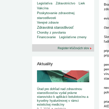
kategorizovaných liekov 1. 8....
Od 1. augusta 2026 sa za
Liek
Legislatíva
Zdravotníctvo
1. 7. 2026
redakcia
Bra
implementáciu nových elekt
Vakcína
Ministerstvo zdravotníctva zverejnilo aktualizovaný
zdr
knižke
zoznam kategori...
Poskytovanie zdravotnej
Nap
29. 6. 2026
redakcia
starostlivosti
evi
Rezort zdravotníctva zverejnil zoznam
Verejné zdravie
Naj
kategorizovaných špeciálnych ...
Zdravotná starostlivosť
čle
29. 6. 2026
redakcia
Výs
Choroby z povolania
Výzva na podporu dostupnosti zdravotnej
Slo
starostlivosti v centrách z...
Financovanie
Legislatívne zmeny
22. 6. 2026
redakcia
ľud
Odb
Register kľúčových slov
pri
prí
HIV
Aktuality
per
per
vír
sta
HIV
nev
Úrad pre dohľad nad zdravotnou
poh
starostlivosťou vydal právne
stanovisko k aplikácii botulotoxínu a
Lek
kyseliny hyalurónovej v rámci
pri
estetickej medicíny
AID
9. 7. 2026
redakcia