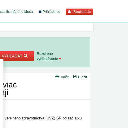
Registrácia
ácia licenčného kľúča
Prihlásenie
braziť viac
7. 8. 2026
Rozšírené
VYHĽADAŤ
vyhľadávanie
8. 8. 2026
Tlačiť
Uložiť
 18. 8.
jviac
aji
 2. 8.
1. 8. 2026
rad verejného zdravotníctva (ÚVZ) SR od začiatku
1. 8. 2026