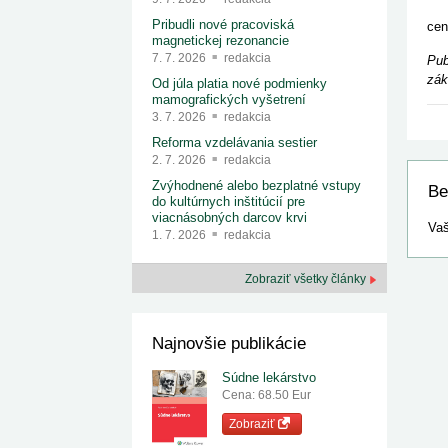
Vyš
Pribudli nové pracoviská
cen
magnetickej rezonancie
7. 7. 2026
redakcia
Pub
zák
Od júla platia nové podmienky
mamografických vyšetrení
3. 7. 2026
redakcia
Reforma vzdelávania sestier
2. 7. 2026
redakcia
Zvýhodnené alebo bezplatné vstupy
Be
do kultúrnych inštitúcií pre
viacnásobných darcov krvi
Vaš
1. 7. 2026
redakcia
Zobraziť všetky články
Najnovšie publikácie
Súdne lekárstvo
Cena: 68.50 Eur
Zobraziť