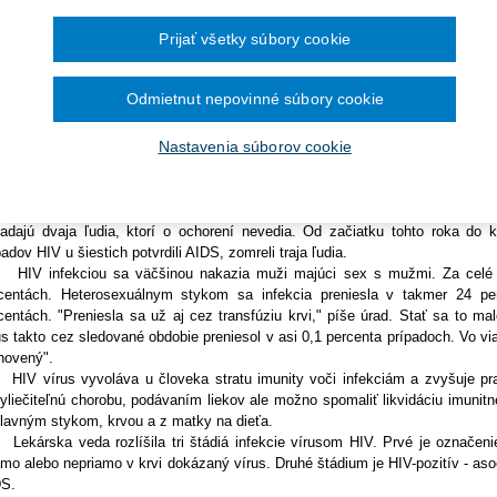
Ročník 2014
2016
čína šesťmesačné prechodné obdobie na
Ročník 2013
2015
tislava 1. decembra (TASR) - Nových prípadov HIV infekcie na Slovensku 
ronických služieb v elektronickej zdravotnej
Ročník 2012
2014
Prijať všetky súbory cookie
avotníctva (ÚVZ) SR od začiatku 21. storočia. Pripomína to pri príležitosti 
Ročník 2011
2013
ríklad, predvlani zaznamenali lekári 86 prípadov HIV, čo bol doteraz 
Ročník 2010
2012
dovali rovnaké množstvo nových prípadov.
Ročník 2026
2011
Odmietnut nepovinné súbory cookie
viac infikovaných žije vo väčších mestách, najvyšší výskyt je v Brati
2010
nským štátom Európskej únie (EÚ) s najnižším počtom prípadov HIV infekcie
Nastavenia súborov cookie
kyt HIV či AIDS začali úrady na Slovensku sledovať od roku 1985. D
vákov i cudzincov žijúcich v SR zaznamenali 876 prípadov infekcie HIV, uvá
í do štádia AIDS, zomrelo 62 HIV infikovaných ľudí, z toho 48 v štádiu AIDS.
orníci predpokladajú, že HIV pozitívnych je na Slovensku viac. Na 
padajú dvaja ľudia, ktorí o ochorení nevedia. Od začiatku tohto roka do 
padov HIV u šiestich potvrdili AIDS, zomreli traja ľudia.
 infekciou sa väčšinou nakazia muži majúci sex s mužmi. Za celé sl
centách. Heterosexuálnym stykom sa infekcia preniesla v takmer 24 pe
centách. "Preniesla sa už aj cez transfúziu krvi," píše úrad. Stať sa to m
us takto cez sledované obdobie preniesol v asi 0,1 percenta prípadoch. Vo v
novený".
 vírus vyvoláva u človeka stratu imunity voči infekciám a zvyšuje pra
yliečiteľnú chorobu, podávaním liekov ale možno spomaliť likvidáciu imun
lavným stykom, krvou a z matky na dieťa.
árska veda rozlíšila tri štádiá infekcie vírusom HIV. Prvé je označenie 
amo alebo nepriamo v krvi dokázaný vírus. Druhé štádium je HIV-pozitív - a
S.