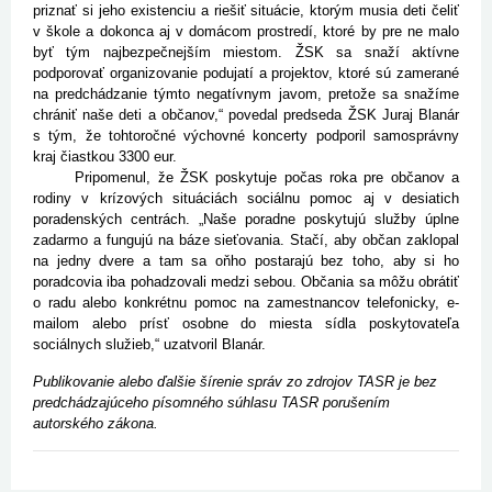
priznať si jeho existenciu a riešiť situácie, ktorým musia deti čeliť
v škole a dokonca aj v domácom prostredí, ktoré by pre ne malo
byť tým najbezpečnejším miestom. ŽSK sa snaží aktívne
podporovať organizovanie podujatí a projektov, ktoré sú zamerané
na predchádzanie týmto negatívnym javom, pretože sa snažíme
chrániť naše deti a občanov,“ povedal predseda ŽSK Juraj Blanár
s tým, že tohtoročné výchovné koncerty podporil samosprávny
kraj čiastkou 3300 eur.
Pripomenul, že ŽSK poskytuje počas roka pre občanov a
rodiny v krízových situáciách sociálnu pomoc aj v desiatich
poradenských centrách. „Naše poradne poskytujú služby úplne
zadarmo a fungujú na báze sieťovania. Stačí, aby občan zaklopal
na jedny dvere a tam sa oňho postarajú bez toho, aby si ho
poradcovia iba pohadzovali medzi sebou. Občania sa môžu obrátiť
o radu alebo konkrétnu pomoc na zamestnancov telefonicky, e-
mailom alebo prísť osobne do miesta sídla poskytovateľa
sociálnych služieb,“ uzatvoril Blanár.
Publikovanie alebo ďalšie šírenie správ zo zdrojov TASR je bez
predchádzajúceho písomného súhlasu TASR porušením
autorského zákona.