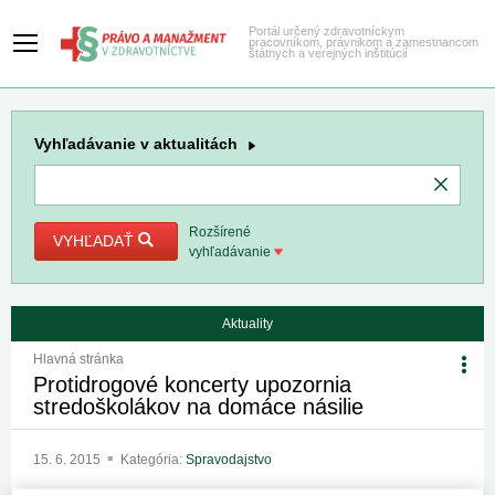
Portál určený zdravotníckym
pracovníkom, právnikom a zamestnancom
štátnych a verejných inštitúcií
Vyhľadávanie
v aktualitách
Rozšírené
VYHĽADAŤ
vyhľadávanie
Aktuality
Hlavná stránka
Protidrogové koncerty upozornia
stredoškolákov na domáce násilie
15. 6. 2015
Kategória:
Spravodajstvo