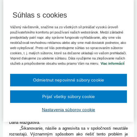
Druhý ročník protidrogových výchovných koncertov pre žiakov
stredných škôl, ktorý organizuje Žilinský samosprávny kraj (ŽSK)
Súhlas s cookies
v spolupráci s Policajným zborom SR a Občianskym združením
Škola života pod názvom Čo je veľa, to je veľa, je zameraný
najmä na domáce násilie a týranie detí.
Vážený návštevník, snažíme sa zo všetkých síl prinášať vysokú úroveň
používateľského komfortu pri používaní našich webstránok. Medzi základné
Žilina 15. júna (TASR) -
Druhý ročník protidrogových výchovných
predpoklady patrí napr. aby správne fungovalo vyhľadávanie, aby sme vás
koncertov pre žiakov stredných škôl, ktorý organizuje Žilinský
neobťažovali nevhodnou reklamou alebo aby sme mali dostatok podnetov, ako
samosprávny kraj (ŽSK) v spolupráci s Policajným zborom SR a
web vylepšovať. Preto od Vás potrebujeme súhlas so spracovaním súborov
Občianskym združením Škola života pod názvom Čo je veľa, to je
cookies, t. j. malých súborov, ktoré sa dočasne ukladajú vo vašom prehliadači.
veľa, je zameraný najmä na domáce násilie a týranie detí. TASR
Vopred ďakujeme za udelenie súhlasu. Dáta využijeme na zlepšovanie našich
služieb a prispôsobenie obsahu webu priamo Vám na mieru.
Viac informácií
o tom informovala hovorkyňa ŽSK Lenka Záteková.
Koncerty skupín AYA a Arzén podľa nej zdôraznia žiakom v
regiónoch Kysúc, Oravy, Turca, Liptova a Horného Považia, že
Odmietnut nepovinné súbory cookie
majú právo na život bez bolesti, ponižovania a strachu. „Po
skúsenostiach z minulého roka sme sa rozhodli pokračovať
v organizovaní koncertov a rozšíriť ich program aj o nové prvky.
Prijať všetky súbory cookie
Okrem autorských piesní, zameraných na protidrogovú tematiku
a domáce násilie, doplnia koncert aktívne prezentácie,
Nastavenia súborov cookie
videoprojekcia a hovorené slovo. Na podujatiach sa zúčastní viac
ako 3500 študentov,“ uviedla riaditeľka odboru školstva Úradu ŽSK
Dana Mažgútová.
„Šikanovanie, násilie a agresivita sa v spoločnosti neustále
rozrastajú. Významným spôsobom ako riešiť tento problém je