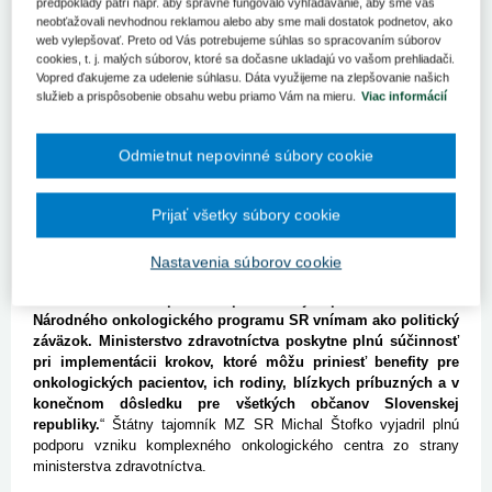
predpoklady patrí napr. aby správne fungovalo vyhľadávanie, aby sme vás
príhovoru prihovorila prezidentka SR Zuzana Čaputová, ako aj a
neobťažovali nevhodnou reklamou alebo aby sme mali dostatok podnetov, ako
zástupca vedúceho oddelenia pre onkologické ochorenia a zdravie
web vylepšovať. Preto od Vás potrebujeme súhlas so spracovaním súborov
v Európskej komisii, DG Santé - Mathhias Schuppe. Priamo v
cookies, t. j. malých súborov, ktoré sa dočasne ukladajú vo vašom prehliadači.
konferenčnej sále prítomných privítali a pozdravili ministerka
Vopred ďakujeme za udelenie súhlasu. Dáta využijeme na zlepšovanie našich
zdravotníctva Zuzana Dolinková a vedecký koordinátor projektu
služieb a prispôsobenie obsahu webu priamo Vám na mieru.
Viac informácií
CraNE-JA – Tit Abreht.
Ministerka zdravotníctva Zuzana Dolinková vo svojom príhovore
Odmietnut nepovinné súbory cookie
uviedla, že prepájanie Slovenska s odborníkmi z popredných
organizácií a inštitúcií v Európe je veľmi dôležité:
„Vytvorenie
Prijať všetky súbory cookie
komplexného onkologického centra na Slovensku a jeho
zapojenie do európskej siete onkologických centier umožní
napredovať v onkologickej starostlivosti, ktorá bude
Nastavenia súborov cookie
prepájaná so špičkovým výskumom a vzdelávaním. Napĺňanie
schváleného Európskeho plánu boja proti rakovine a
Národného onkologického programu SR vnímam ako politický
záväzok. Ministerstvo zdravotníctva poskytne plnú súčinnosť
pri implementácii krokov, ktoré môžu priniesť benefity pre
onkologických pacientov, ich rodiny, blízkych príbuzných a v
konečnom dôsledku pre všetkých občanov Slovenskej
republiky.
“ Štátny tajomník MZ SR Michal Štofko vyjadril plnú
podporu vzniku komplexného onkologického centra zo strany
ministerstva zdravotníctva.