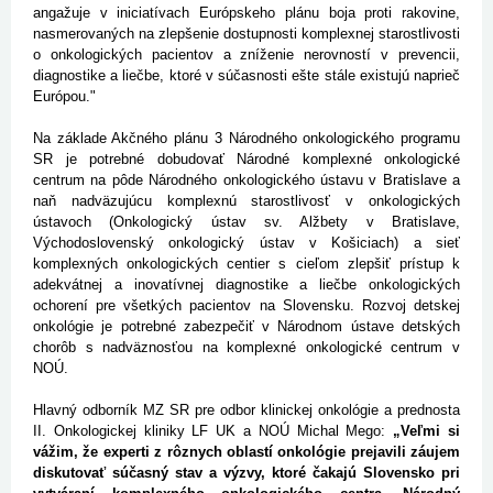
angažuje v iniciatívach Európskeho plánu boja proti rakovine,
nasmerovaných na zlepšenie dostupnosti komplexnej starostlivosti
o onkologických pacientov a zníženie nerovností v prevencii,
diagnostike a liečbe, ktoré v súčasnosti ešte stále existujú naprieč
Európou."
Na základe Akčného plánu 3 Národného onkologického programu
SR je potrebné dobudovať Národné komplexné onkologické
centrum na pôde Národného onkologického ústavu v Bratislave a
naň nadväzujúcu komplexnú starostlivosť v onkologických
ústavoch (Onkologický ústav sv. Alžbety v Bratislave,
Východoslovenský onkologický ústav v Košiciach) a sieť
komplexných onkologických centier s cieľom zlepšiť prístup k
adekvátnej a inovatívnej diagnostike a liečbe onkologických
ochorení pre všetkých pacientov na Slovensku. Rozvoj detskej
onkológie je potrebné zabezpečiť v Národnom ústave detských
chorôb s nadväznosťou na komplexné onkologické centrum v
NOÚ.
Hlavný odborník MZ SR pre odbor klinickej onkológie a prednosta
II. Onkologickej kliniky LF UK a NOÚ Michal Mego:
„Veľmi si
vážim, že experti z rôznych oblastí onkológie prejavili záujem
diskutovať súčasný stav a výzvy, ktoré čakajú Slovensko pri