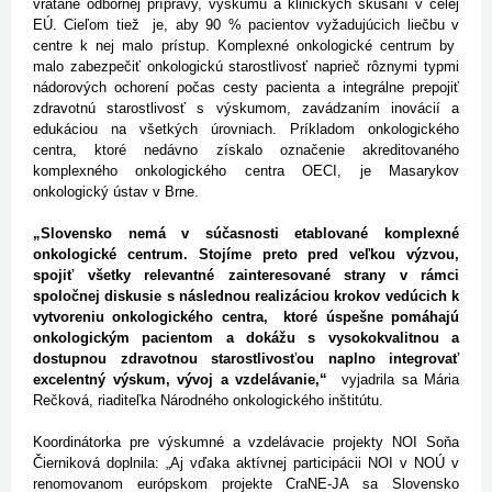
vrátane odbornej prípravy, výskumu a klinických skúšaní v celej
EÚ. Cieľom tiež je, aby 90 % pacientov vyžadujúcich liečbu v
centre k nej malo prístup. Komplexné onkologické centrum by
malo zabezpečiť onkologickú starostlivosť naprieč rôznymi typmi
nádorových ochorení počas cesty pacienta a integrálne prepojiť
zdravotnú starostlivosť s výskumom, zavádzaním inovácií a
edukáciou na všetkých úrovniach. Príkladom onkologického
centra, ktoré nedávno získalo označenie akreditovaného
komplexného onkologického centra OECI, je Masarykov
onkologický ústav v Brne.
„Slovensko nemá v súčasnosti etablované komplexné
onkologické centrum. Stojíme preto pred veľkou výzvou,
spojiť všetky relevantné zainteresované strany v rámci
spoločnej diskusie s následnou realizáciou krokov vedúcich k
vytvoreniu onkologického centra, ktoré úspešne pomáhajú
onkologickým pacientom a dokážu s vysokokvalitnou a
dostupnou zdravotnou starostlivosťou naplno integrovať
excelentný výskum, vývoj a vzdelávanie,“
vyjadrila sa Mária
Rečková, riaditeľka Národného onkologického inštitútu.
Koordinátorka pre výskumné a vzdelávacie projekty NOI Soňa
Čierniková doplnila: „Aj vďaka aktívnej participácii NOI v NOÚ v
renomovanom európskom projekte CraNE-JA sa Slovensko