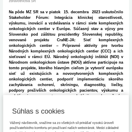
zdravotníctva SR
Na pôde MZ SR sa v piatok 15. decembra 2023 uskutočnilo
Stakeholder Fórum: Integrácia klinickej starostlivosti,
výskumu, inovácií a vzdelávania v rámci siete komplexných
onkologických centier v Európe. Súčasný stav a výzvy pre
Slovensko pod záštitou prezidentky Slovenskej republiky,
venované projektu CraNE-JA: Sieť komplexných
onkologických centier – Prípravné aktivity pre tvorbu
Národných komplexných onkologických centier (CCC) a ich
sieťovaní v rámci EÚ. Národný onkologický inštitút (NOI) v
Národnom onkologickom ústave (NOÚ) aktívne participuje na
tomto projekte, ktorého hlavným cieľom je vytvoriť európsku
sieť už existujúcich a novovytvorených komplexných
onkologických centier, podporiť implementáciu skorého
zachytávania ochorení, skríningu, diagnostiky, liečby,
podpory preživších onkologických pacientov, výskumu a
vzdelávania pre zamestnancov v onkológii so zabezpečením
potrebnej kvality a jej kontrolou. Projekt pripravuje
nevyhnutné predpoklady týkajúce sa administratívy a
Súhlas s cookies
profesionálneho zabezpečenia, aby sa zjednodušilo zavedenie
takejto európskej siete.
Vážený návštevník, snažíme sa zo všetkých síl prinášať vysokú úroveň
používateľského komfortu pri používaní našich webstránok. Medzi základné
Počas Stakeholder Fóra sa prítomným prostredníctvom video