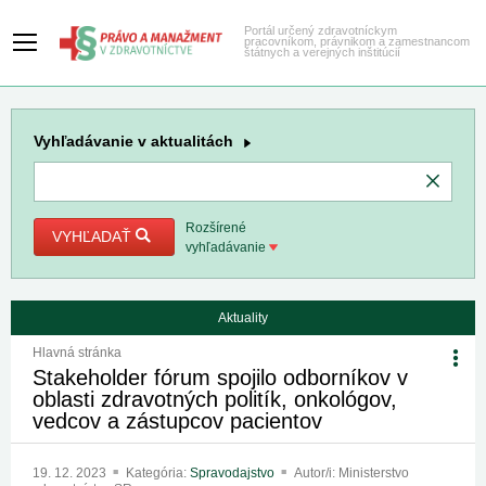
Portál určený zdravotníckym
pracovníkom, právnikom a zamestnancom
štátnych a verejných inštitúcií
Vyhľadávanie
v aktualitách
Rozšírené
VYHĽADAŤ
vyhľadávanie
Aktuality
Hlavná stránka
Stakeholder fórum spojilo odborníkov v
oblasti zdravotných politík, onkológov,
vedcov a zástupcov pacientov
19. 12. 2023
Kategória:
Spravodajstvo
Autor/i: Ministerstvo