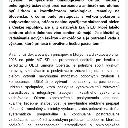
vytváraní komplexného onkologického centra. Národný
onkologický ústav stojí pred náročnou a ambicióznou úlohou
byť lídrom a koordinátorom onkologickej tematiky na
Slovensku, k čomu bude pristupovať s veľkou pokorou a
zodpovednosťou, pričom naplno využijeme skúsenosti nielen
z Českej republiky, ale aj z ostatných krajín EÚ, ktoré takéto
centrum alebo dokonca viac centier už majú. Je dôležité aj
vzdelávanie nových lekárov - onkológov a je potrebná veda a
výskum, ktoré prinesú inovatívnu liečbu pacientom.“
V rámci už deklarovaných princípov, o ktorých sa diskutovalo v júli
2023 na pôde MZ SR za prítomnosti riaditeľa pre kvalitu a
akreditáciu OECI Simona Obersta, je potrebné spojiť výskum
rakoviny, vzdelávanie a poskytovanie zdravotnej starostlivosti s
cieľom vytvoriť nevyhnutné množstvo odborných znalostí a
kompetencií. Dôležité je vytvoriť mechanizmy na posilnenie a
udržanie spolupráce, ktorá poskytuje vysokokvalitnú zdravotnú
starostlivosť s integrálnym zapojením kvalitného výskumu a
vzdelávania. Okrem zabezpečenia poskytovania dostupnej
kvalitnej liečebnej starostlivosti je nevyhnutné efektívne prepájať
základný, translačný a klinický výskum a zabezpečovať kvalitné a
systematické pregraduálne a kontinuálne postgraduálne
vzdelávanie naprieč zdravotníckymi profesiami a odbormi, ktoré sa
podieľajú na zabezpečovaní starostlivosti o onkologického