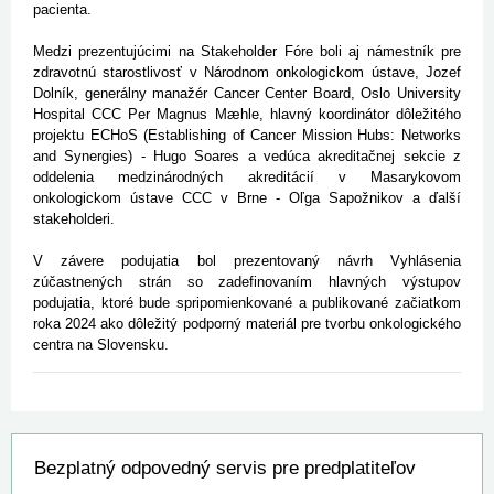
pacienta.
Medzi prezentujúcimi na Stakeholder Fóre boli aj námestník pre
zdravotnú starostlivosť v Národnom onkologickom ústave, Jozef
Dolník, generálny manažér Cancer Center Board, Oslo University
Hospital CCC Per Magnus Mæhle, hlavný koordinátor dôležitého
projektu ECHoS (Establishing of Cancer Mission Hubs: Networks
and Synergies) - Hugo Soares a vedúca akreditačnej sekcie z
oddelenia medzinárodných akreditácií v Masarykovom
onkologickom ústave CCC v Brne - Oľga Sapožnikov a ďalší
stakeholderi.
V závere podujatia bol prezentovaný návrh Vyhlásenia
zúčastnených strán so zadefinovaním hlavných výstupov
podujatia, ktoré bude spripomienkované a publikované začiatkom
roka 2024 ako dôležitý podporný materiál pre tvorbu onkologického
centra na Slovensku.
Bezplatný odpovedný servis pre predplatiteľov