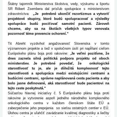
Štátny tajomník Ministerstva školstva, vedy, výskumu a športu
SR Róbert Zsembera dal prísľub spolupráce s ministerstvom
zdravotníctva:
„Je potrebné ukončiť rezortizmus a vytvoriť
projektové skupiny, ktoré budú spolupracovať a výsledky
spolupráce budú pociťovať samotní pacienti. Zároveň
chceme, aby sa na školách všetkých typov venovala
pozornosť téme prevencie ochorení.“
Tit Abreht vyzdvihol angažovanosť Slovenska v tomto
významnom projekte a tiež v spoločnom úsilí pri napĺňaní cieľom
Európskeho plánu boja proti rakovine: „
Je veľmi pozitívne, že
dnes zaznela silná politická podpora projektu od oboch
ministerstiev. Je potrebné povedať, že onkologické
starostlivosť tu je, ale je dôležitá komplexnosť tejto
starostlivosti a spolupráca medzi existujúcimi centrami a
budúcimi centrami, správne naplánovaná cesta pacienta a aby
bolo jasne definované, aká starostlivosť bude pacientovi na
tejto ceste poskytnutá.“
Súčasťou hlavnej iniciatívy č. 5 Európskeho plánu boja proti
rakovine je vytvorenie aspoň jedného národného komplexného
onkologického centra v každom členskom štáte EÚ a
zabezpečenie jeho prepojenia so sieťou ostatných centier v EÚ.
Úlohou centra je uľahčiť zavádzanie kvalitnej diagnostiky a liečby