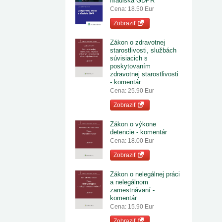
hľadiska GDPR
Cena: 18.50 Eur
Zobraziť
Zákon o zdravotnej
starostlivosti, službách
súvisiacich s
poskytovaním
zdravotnej starostlivosti
- komentár
Cena: 25.90 Eur
Zobraziť
Zákon o výkone
detencie - komentár
Cena: 18.00 Eur
Zobraziť
Zákon o nelegálnej práci
a nelegálnom
zamestnávaní -
komentár
Cena: 15.90 Eur
Zobraziť