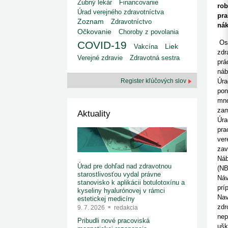
kategorizovaných liekov 1. 8....
Zubný lekár
Financovanie
rob
1. 7. 2026
redakcia
Úrad verejného zdravotníctva
pra
Ministerstvo zdravotníctva zverejnilo aktualizovaný
Zoznam
Zdravotníctvo
nák
zoznam kategori...
Očkovanie
Choroby z povolania
29. 6. 2026
redakcia
Oso
COVID-19
Rezort zdravotníctva zverejnil zoznam
Liek
Vakcína
kategorizovaných špeciálnych ...
zdr
Verejné zdravie
Zdravotná sestra
29. 6. 2026
redakcia
prá
Výzva na podporu dostupnosti zdravotnej
náb
starostlivosti v centrách z...
Register kľúčových slov
Úra
22. 6. 2026
redakcia
pon
mno
zam
Aktuality
Úra
pra
ver
zav
Náb
Úrad pre dohľad nad zdravotnou
(NB
starostlivosťou vydal právne
Náv
stanovisko k aplikácii botulotoxínu a
prí
kyseliny hyalurónovej v rámci
Nav
estetickej medicíny
zdr
9. 7. 2026
redakcia
nep
Pribudli nové pracoviská
ušk