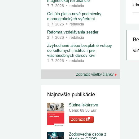
magnetickej rezonancie
zdr
7. 7. 2026
redakcia
Od júla platia nové podmienky
mamografických vyšetrení
3. 7. 2026
redakcia
Reforma vzdelávania sestier
2. 7. 2026
redakcia
Be
Zvýhodnené alebo bezplatné vstupy
do kultúrnych inštitúcií pre
Vaš
viacnásobných darcov krvi
1. 7. 2026
redakcia
Zobraziť všetky články
Najnovšie publikácie
Súdne lekárstvo
Cena: 68.50 Eur
Zobraziť
Zodpovedná osoba z