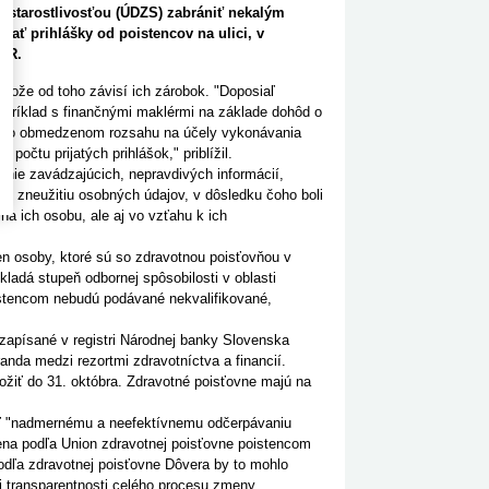
u starostlivosťou (ÚDZS) zabrániť nekalým
ať prihlášky od poistencov na ulici, v
ASR.
tože od toho závisí ich zárobok. "Doposiaľ
napríklad s finančnými maklérmi na základe dohôd o
ovo obmedzenom rozsahu na účely vykonávania
počtu prijatých prihlášok," priblížil.
vanie zavádzajúcich, nepravdivých informácií,
 k zneužitiu osobných údajov, v dôsledku čoho boli
na ich osobu, ale aj vo vzťahu k ich
n osoby, ktoré sú so zdravotnou poisťovňou v
dá stupeň odbornej spôsobilosti v oblasti
istencom nebudú podávané nekvalifikované,
 zapísané v registri Národnej banky Slovenska
anda medzi rezortmi zdravotníctva a financií.
ožiť do 31. októbra. Zdravotné poisťovne majú na
ť "nadmernému a neefektívnemu odčerpávaniu
ena podľa Union zdravotnej poisťovne poistencom
odľa zdravotnej poisťovne Dôvera by to mohlo
 transparentnosti celého procesu zmeny