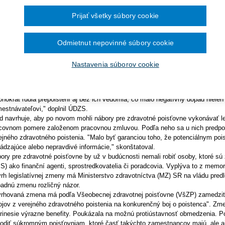
Ročník 2014
2016
iť finanční makléri či agenti, má podľa Úradu pre dohľad nad zdravotno
Ročník 2013
2015
ktikám. Zmenou sa má eliminovať možnosť zdravotných poisťovní preber
Prijať všetky súbory cookie
Ročník 2012
2014
Ročník 2011
upných centrách, stanici či verejných podujatiach, reagoval úrad pre T
2013
Ročník 2010
2012
Ročník 2026
2011
by bez pracovného pomeru chcú podľa úradu získať čo najviac prihlášok, pre
Odmietnut nepovinné súbory cookie
2010
avotné poisťovne pri nábore poistencov formálne spolupracovali s osobami, 
cach vykonávaných mimo pracovného pomeru uzavretého výlučne len v čas
Nastavenia súborov cookie
oru poistencov za odplatu, pričom výška odplaty bola bezprostredne závislá od 
d zdôraznil, že často pri tom využívajú aj nekalé praktiky, napríklad poskyto
úkanie odmeny za podanie prihlášky či falšovanie podpisov. "Dochádzalo tiež
hokrát ľudia prepoistení aj bez ich vedomia, čo malo negatívny dopad nielen 
estnávateľovi," doplnil ÚDZS.
d navrhuje, aby po novom mohli nábory pre zdravotné poisťovne vykonávať le
covnom pomere založenom pracovnou zmluvou. Podľa neho sa u nich predpokla
ejného zdravotného poistenia. "Malo byť garanciou toho, že potenciálnym po
ádzajúce alebo nepravdivé informácie," skonštatoval.
ory pre zdravotné poisťovne by už v budúcnosti nemali robiť osoby, ktoré sú
S) ako finanční agenti, sprostredkovatelia či poradcovia. Vyplýva to z memor
rh legislatívnej zmeny má Ministerstvo zdravotníctva (MZ) SR na vládu predl
padnú zmenu rozličný názor.
rhovaná zmena má podľa Všeobecnej zdravotnej poisťovne (VšZP) zamedzi
ojov z verejného zdravotného poistenia na konkurenčný boj o poistenca". Zm
rinesie výrazne benefity. Poukázala na možnú protiústavnosť obmedzenia. P
odiť súkromným poisťovniam, ktoré časť takýchto zamestnancov majú, ale aj