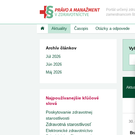
Portál určený zd
zamestnancom štát
Aktuality
Časopis
Otázky a odpovede
NAJNOVŠIE ČLÁNKY
PRÁVO A MANAŽMENT V ZDRA
KATEGÓRIE
Zobraziť v
Archív článkov
Vy
Základné a vykon
Úrad pre dohľad nad zdravotnou starostlivosťou
predpisy
vydal právne stanovi...
Júl 2026
Štátny fond zdravi
9. 7. 2026
redakcia
Červený kríž
Jún 2026
Pribudli nové pracoviská magnetickej rezonancie
Poskytovatelia zdr
7. 7. 2026
redakcia
starostlivosti, zdra
Máj 2026
pracovníci, stavov
Od júla platia nové podmienky mamografických
organizácie
vyšetrení
Zdravotné a nemo
3. 7. 2026
redakcia
poistenie
Aktua
Reforma vzdelávania sestier
Iné súvisiace pred
2. 7. 2026
redakcia
Najpoužívanejšie kľúčové
Zvýhodnené alebo bezplatné vstupy do kultúrnych
slová
Kazuistiky UDZS
inštitúcií pre viac...
1. 7. 2026
redakcia
Poskytovanie zdravotnej
Ministerstvo zdravotníctva zverejnilo zoznam lieko
starostlivosti
úradne určeno...
30.
Zdravotná starostlivosť
1. 7. 2026
redakcia
Elektronické zdravotníctvo
Rezort zdravotníctva zverejnil zoznam
Bra